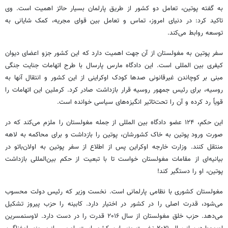
به گفته پوتین، تعامل دو کشور از طریق پارلمان بسیار حائز اهمیت است. وی
تاکید کرد: در دنیای امروز، تماس و تعامل بین قوای مجریه، کمک شایانی به
توسعه روابط می‌کند.
سفر پوتین به مغولستان از آن جهت اهمیت دارد که این کشور جزو اعضای دیوان
کیفری بین المللی است. این دادگاه مارس پارسال با طرح اتهامات جنایت جنگی
مبنی بر کوچاندن غیرقانونی صدها کودک اوکراینی از این کشور و انتقال آنها به
روسیه، برای رئیس جمهور روسیه قرار بازداشت صادر کرد. کرملین این اتهامات را
قویاً رد کرده و آن را تحت‌تاثیر انگیزه‌های سیاسی خوانده است.
این حکم، ۱۲۴ عضو دادگاه بین المللی از جمله مغولستان را ملزم می‌کند که در
صورت ورود پوتین به خاک کشورشان، پوتین را بازداشت و برای محاکمه به لاهه
منتقل کنند. وزارت خارجه اوکراین پس از اطلاع از سفر پوتین به اولان‌باتو در
بیانیه‌ای از مقامات مغولستان خواست تا با تبعیت از حکم بین‌المللی بازداشت
پوتین، او را دستگیر کند!
مغولستان کشوری با نظامی پارلمانی است. نخست وزیر که رئیس دولت محسوب
می‌شود، قدرت اصلی را در کشور در اختیار دارد. کابینه را حزب پیروز تشکیل
می‌دهد. حزب خلق مغولستان از سال ۲۰۱۶ قدرت را در دست دارد. لاوسنمسرین