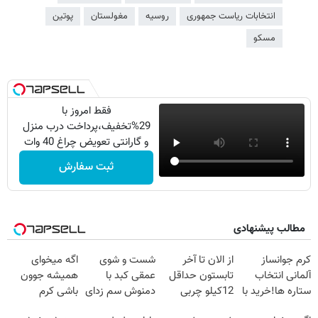
انتخابات ریاست جمهوری
روسیه
مغولستان
پوتین
مسکو
فقط امروز با
29%تخفیف،پرداخت درب منزل
و گارانتی تعویض چراغ 40 وات
بخر
ثبت سفارش
مطالب پیشنهادی
کرم جوانساز
از الان تا آخر
شست و شوی
اگه میخوای
آلمانی انتخاب
تابستون حداقل
عمقی کبد با
همیشه جوون
ستاره ها!خرید با
12کیلو چربی
دمنوش سم زدای
باشی کرم
تخفیف
میسوزونی🧨
گیاهی
جوانساز جلبک