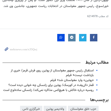
اویون-اردین از سال ۲۰۲۱ نخست وزیر این کشور است. او پس از پیروزی اوخناگین
خورلسوخ، رئیس جمهور مغولستان در انتخابات ریاست جمهوری، جانشین وی شد.
کد مطلب
6214978
مطالب مرتبط
استقبال رئیس جمهور مغولستان از پوتین روی فرش قرمز/ خبری از
بازداشت نیست+ فیلم
«پوتین» وارد مغولستان شد+ فیلم
قمار «کی‌یف» در کورسک/ پوتین برای زلنسکی چه خوابی دیده است؟
روسیه درباره خاکش با هیچ‌کس مذاکره نمی‌کند/ زلنسکی ساده‌لوح است
برچسب‌ها
حزب خلق مغولستان
ولادیمیر پوتین
خبرگزاری تاس