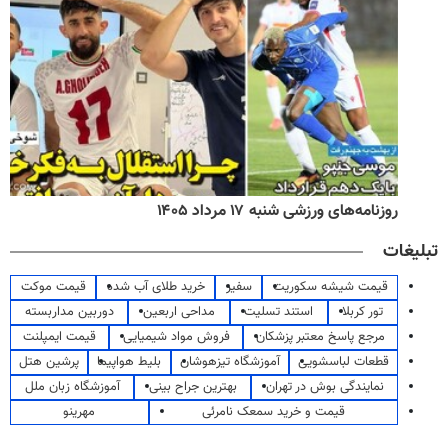
روزنامه‌های ورزشی شنبه ۱۷ مرداد ۱۴۰۵
تبلیغات
قیمت شیشه سکوریت
سفیر
خرید طلای آب شده
قیمت موکت
تور کربلا
استند تسلیت
مداحی اربعین
دوربین مداربسته
مرجع پاسخ معتبر پزشکان
فروش مواد شیمیایی
قیمت ایمپلنت
قطعات لباسشویی
آموزشگاه تیزهوشان
بلیط هواپیما
پرشین هتل
نمایندگی بوش در تهران
بهترین جراح بینی
آموزشگاه زبان ملل
قیمت و خرید سمعک نامرئی
مهرینو