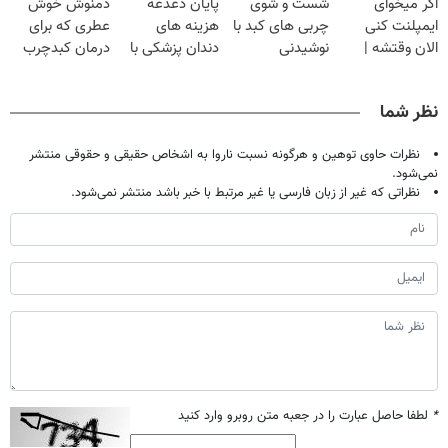
اگر میخوای
شست و شوی
پایان دغدغه
دمنوش خوش
مخصوص توعه
ایمپلنت کنی
چربی های کبد با
هزینه های
عطری که برای
الان وقتشه |
نوشیدنی
دندان پزشکی با
درمان کبدچرب
فقط با ۲۵
گیاهی(55%تخفیف)
پک سفید کننده
معجزه میکنه
میلیون تومان!!!
خانگی
نظر شما
نظرات حاوی توهین و هرگونه نسبت ناروا به اشخاص حقیقی و حقوقی منتشر
نمی‌شود.
نظراتی که غیر از زبان فارسی یا غیر مرتبط با خبر باشد منتشر نمی‌شود.
*
لطفا حاصل عبارت را در جعبه متن روبرو وارد کنید