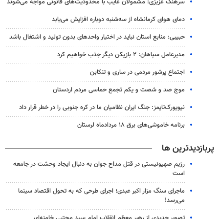
سرهنک عزیزی: مشمولان غایب با محدودیت‌های قانونی مواجه می‌شوند
دمای هوای کرمانشاه از سه‌شنبه دوباره افزایش می‌یابد
حبیبی: منابع استان نباید در اختیار واحدهای بدون تولید و اشتغال باشد
مدیرعامل سپاهان: ۲ بازیکن دیگر جذب خواهیم کرد
اجتماع پرشور مردمی در ساری و تنکابن
موج صد و شصت و یکم تجمع حماسی مردم اردستان
نیویورک‌تایمز: جنگ ایران نظامیان ما در کره جنوبی را در خطر قرار داد
برنامه خاموشی‌های برق ۱۸ مردادماه لرستان
پربازدیدترین ها
رژیم صهیونیستی در قتل مداح جوان به دنبال ایجاد وحشت در جامعه
است
ماجرای سنگ مزار اکبر عبدی؛ اجرای طرحی که به تحول اقتصاد سینما
می‌رسد!
تصویر جدیدی از رهبر معظم انقلاب امام سید مجتبی خامنه‌ای