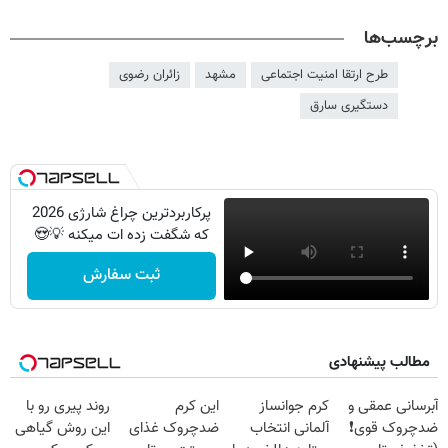
برچسب‌ها
طرح ارتقا امنیت اجتماعی
مشهد
زائران رضوی
دستگیری سارق
پرکاربردترین چراغ شارژی 2026
که شگفت زده ات میکنه 💡😍
ثبت سفارش
مطالب پیشنهادی
آبرسانی عمقی و
کرم جوانساز
این کرم
روند پیری رو با
ضدچروک قوی❗
آلمانی انتخاب
ضدچروک غذای
این روش گیاهی