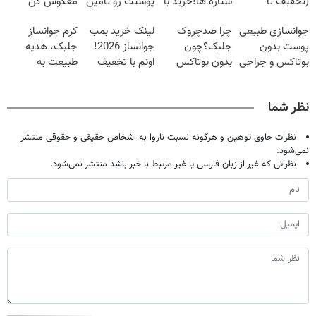
(تخفیف تا
ستاره ها!خرید با
پوستت رو تامین
معکوس کن
امشب🔥)
تخفیف
میکنه (خرید با
جوانسازی طبیعی
چرا ضدچروک
لینک خرید بمب
کرم جوانساز
40%تخفیف)
پوست بدون
جلبک؟چون
جوانساز 2026!
جلبک، هدیه
بوتاکس و جراحی
بدون بوتاکس
اونم با تخفیف
طبیعت به
😳! خرید با
جوون میشی💉
ویژه
شما(خرید با
تخفیف ویژه
۴۰٪تخفیف
تخفیف ویژه)
نظر شما
نظرات حاوی توهین و هرگونه نسبت ناروا به اشخاص حقیقی و حقوقی منتشر
نمی‌شود.
نظراتی که غیر از زبان فارسی یا غیر مرتبط با خبر باشد منتشر نمی‌شود.