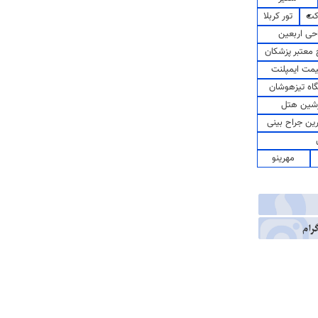
کت
تور کربلا
حی اربعین
معتبر پزشکان
مت ایمپلنت
اه تیزهوشان
شین هتل
رین جراح بینی
مهرینو