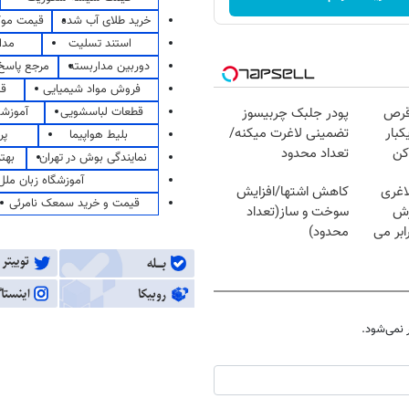
خرید طلای آب شده
قیمت مو
استند تسلیت
مدا
دوربین مداربسته
مرجع پاسخ 
فروش مواد شیمیایی
قی
قطعات لباسشویی
آموزشگ
قرص
پودر جلبک چربیسوز
کبار
تضمینی لاغرت میکنه/
بلیط هواپیما
پر
کن
تعداد محدود
نمایندگی بوش در تهران
بهت
آموزشگاه زبان ملل
اغری
کاهش اشتها/افزایش
قیمت و خرید سمعک نامرئی
زش
سوخت و ساز(تعداد
یسوزی را 3برابر می
محدود)
نمی‌شود.