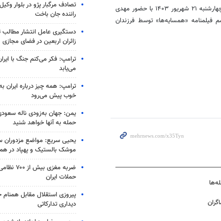
تصادف مرگبار پژو در بلوار وکیل‌
مراسم رونمایی از فیلمنامه «همسایه‌ها» که سال‌ها مفقود بود قرار است روز چهارشنبه ۲۱ شهریور ۱۴۰۳ با حضور مهدی
راننده جان باخت
م فیلمنامه «همسایه‌ها» توسط فرزندان
دستگیری عامل انتشار مطالب تو
زائران اربعین در فضای مجازی
ترامپ: فکر می‌کنم جنگ با ایران
می‌یابد
ترامپ: همه چیز درباره ایران به
خوب پیش می‌رود
یمن: جهان به‌زودی ناله سعودی‌
حمله به آنها خواهد شنید
یحیی سریع: مواضع مزدوران سع
موشک بالستیک و پهپاد در ه
ضربه مغزی بیش
حملات ایران
ه‌ها
پیروزی استقلال مقابل همنام خ
گران
دیداری تدارکاتی