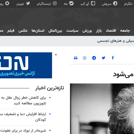
تلگرام
سروش
آی گپ
بله
اینستاگرام
توییتر
روبی
جامعه
اقتصاد
بازار
ورزش
سیاست
بین‌الملل
استان‌ها
عکس
فیلم
مج
یقی و هنرهای تجسمی
می‌شود
تازه‌ترین اخبار
برای کاهش خطر زوال عقل به 
تلویزیون مطالعه کنید
ارتباط افزایش دما و تضعیف س
کودکان
شیرمادر از نوزاد در برابر عفون