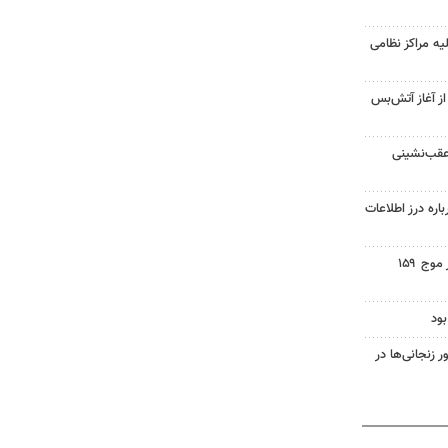
یه مراکز نظامی
غزه از آغاز آتش‌بس
 عقب‌نشینی
اره درز اطلاعات
اجتماع مردم ولایتمدار گناباد در موج ۱۵۹
ود
زنجانی‌ها در