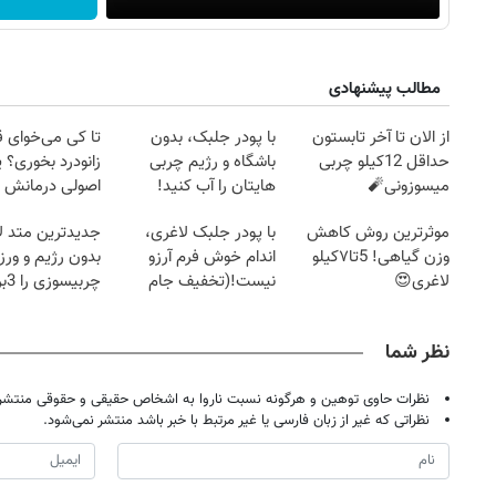
مطالب پیشنهادی
از الان تا آخر تابستون
با پودر جلبک، بدون
تا کی می‌خوای 
حداقل 12کیلو چربی
باشگاه و رژیم چربی
زانودرد بخوری؟ ی
میسوزونی🧨
هایتان را آب کنید!
اصولی درمانش 
موثرترین روش کاهش
با پودر جلبک لاغری،
جدیدترین متد ل
وزن گیاهی! 5تا۷کیلو
اندام خوش فرم آرزو
بدون رژیم و ور
لاغری😍
نیست!(تخفیف جام
چرب
جهانی)
کند
نظر شما
نظرات حاوی توهین و هرگونه نسبت ناروا به اشخاص حقیقی و حقوقی منتشر 
نظراتی که غیر از زبان فارسی یا غیر مرتبط با خبر باشد منتشر نمی‌شود.