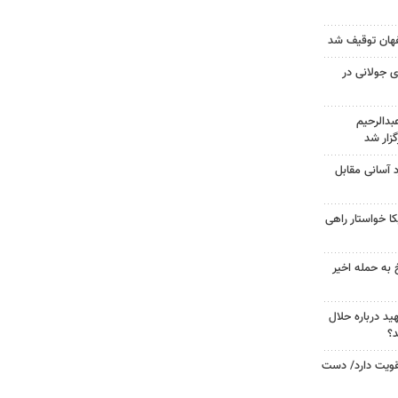
 جولانی در
دالرحیم
زار شد
د آسانی مقابل
 خواستار راهی
 به حمله اخیر
د درباره حلال
د؟
تقویت دارد/ دست