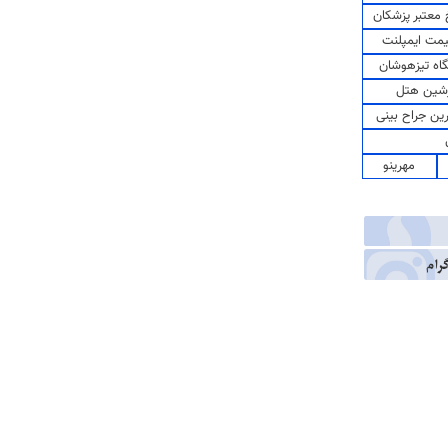
معتبر پزشکان
مت ایمپلنت
اه تیزهوشان
شین هتل
رین جراح بینی
مهرینو