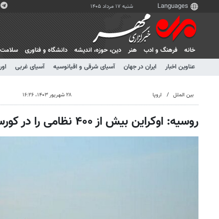
شنبه ۱۷ مرداد ۱۴۰۵
خانه
فرهنگ و ادب
هنر
دين، حوزه، انديشه
دانشگاه و فناوری
سلامت
عناوین اخبار
ایران در جهان
آسیای شرقی و اقیانوسیه
آسیای غربی
اور
بین الملل
اروپا
۲۸ شهریور ۱۴۰۳، ۱۶:۲۶
روسیه: اوکراین بیش از ۴۰۰ نظامی را در کورسک از دست داد