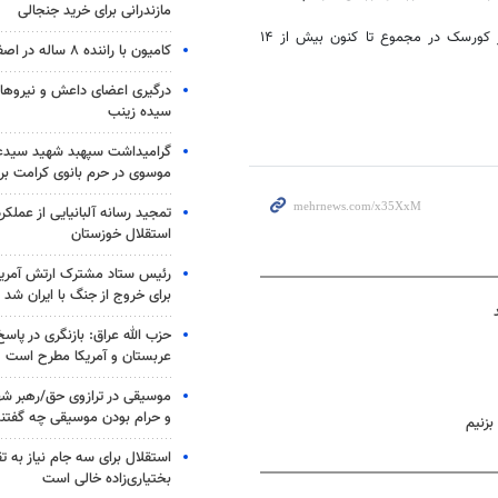
مازندرانی برای خرید جنجالی
وزارت دفاع روسیه اعلام کرد که ارتش اوکراین در جریان درگیری‌ها در محور کورسک در مجموع تا کنون بیش از ۱۴
کامیون با راننده ۸ ساله در اصفهان توقیف شد
درگیری اعضای داعش و نیروهای
سیده زینب
گرامیداشت سپهبد شهید سیدعب
موسوی در حرم بانوی کرامت برگ
تمجید رسانه آلبانیایی از عملکر
استقلال خوزستان
رئیس ستاد مشترک ارتش آمریکا
برای خروج از جنگ با ایران شد
حزب الله عراق: بازنگری در پاسخ
عربستان و آمریکا مطرح است
موسیقی در ترازوی حق/رهبر شهی
و حرام بودن موسیقی چه گفتن
بزنیم
استقلال برای سه جام نیاز به 
بختیاری‌زاده خالی است