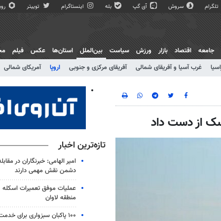
تلگرام
سروش
آی گپ
بله
اینستاگرام
توییتر
روبی
جامعه
اقتصاد
بازار
ورزش
سیاست
بین‌الملل
استان‌ها
عکس
فیلم
مج
اسیا
غرب آسیا و آفریقای شمالی
آفریقای مرکزی و جنوبی
اروپا
آمریکای شمالی
تازه‌ترین اخبار
امیر الهامی: خبرنگاران در مقابل
دشمن نقش مهمی دارند
عملیات موفق تعمیرات اسکله ص
منطقه لاوان
۱۰۰ پاکبان سبزواری برای خدم