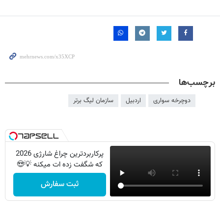
برچسب‌ها
دوچرخه سواری
اردبیل
سازمان لیگ برتر
پرکاربردترین چراغ شارژی 2026
که شگفت زده ات میکنه 💡😍
ثبت سفارش