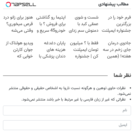
مطالب پیشنهادی
فرم خود را در
شست و شوی
اپتیما رو گذاشتی
هنوز برای زانو درد
بزرگترین
عمقی کبد با
برای فروش ؟ با
قرص میخوری؟
جشنواره ایمپلنت
دمنوش سم زدای
خودرو45 سریع و
وقتی می‌شه
تهران پر کنید ! |
گیاهی
راحت بفروش
بدون عمل
جادوی درمان
فقط با ؟ میلیون
پایان دغدغه
ویدیو هولناک از
فقط ۲۵ میلیون
درمانش کرد؟؟؟؟
جای زخم در سه
تومان ایمپلنت
هزینه های
جوان کارتن
هفته! (همین
کن | جشنواره
دندان پزشکی با
خوابی که
حالا رایگان
تموم نشه !!!
پک سفید کننده
میلیاردر شد.
صحبت کنید)
خانگی
آموزش رایگان
نظر شما
نظرات حاوی توهین و هرگونه نسبت ناروا به اشخاص حقیقی و حقوقی منتشر
نمی‌شود.
نظراتی که غیر از زبان فارسی یا غیر مرتبط با خبر باشد منتشر نمی‌شود.