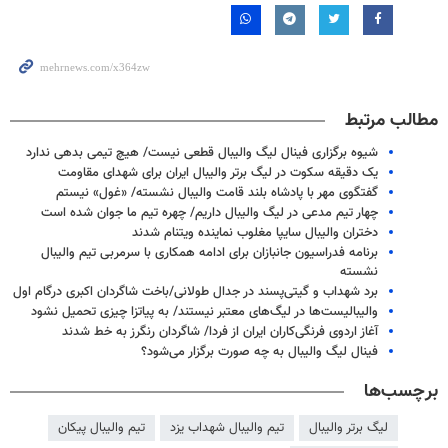
مطالب مرتبط
شیوه برگزاری فینال لیگ والیبال قطعی نیست/ هیچ تیمی بدهی ندارد
یک دقیقه سکوت در لیگ برتر والیبال ایران برای شهدای مقاومت
گفتگوی مهر با پادشاه بلند قامت والیبال نشسته/ «غول» نیستم
چهار تیم مدعی در لیگ والیبال داریم/ چهره تیم ما جوان شده است
دختران والیبال سایپا مغلوب نماینده ویتنام شدند
برنامه فدراسیون جانبازان برای ادامه همکاری با سرمربی تیم والیبال
نشسته
برد شهداب و گیتی‌پسند در جدال طولانی/باخت شاگردان اکبری درگام اول
والیبالیست‌ها در لیگ‌های معتبر نیستند/ به پیاتزا چیزی تحمیل نشود
آغاز اردوی فرنگی‌کاران ایران از فردا/ شاگردان رنگرز به خط شدند
فینال لیگ والیبال به چه صورت برگزار می‌شود؟
برچسب‌ها
لیگ برتر والیبال
تیم والیبال شهداب یزد
تیم والیبال پیکان