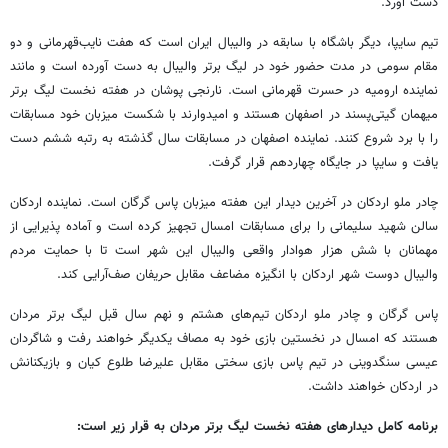
دست آورد.
تیم سایپا، دیگر باشگاه با سابقه در والیبال ایران است که هفت نایب‌قهرمانی و دو
مقام سومی در مدت حضور خود در لیگ برتر والیبال به دست آورده است و مانند
نماینده ارومیه در حسرت قهرمانی است. نارنجی‌
پوشان
در هفته نخست لیگ برتر
میهمان گیتی‌پسند در اصفهان هستند و امیدوارند با شکست میزبان خود مسابقات
را با برد شروع کنند. نماینده اصفهان در مسابقات سال گذشته به رتبه ششم دست
یافت و سایپا در جایگاه چهاردهم قرار گرفت.
چادر ملو اردکان در آخرین دیدار این هفته میزبان پاس گرگان است. نماینده اردکان
سالن شهید سلیمانی را برای مسابقات امسال تجهیز کرده است و آماده پذیرایی از
مهمانان با شش هزار هوادار واقعی والیبال این شهر است تا با حمایت مردم
والیبال دوست شهر اردکان با انگیزه مضاعف مقابل حریفان صف‌آرایی کند.
پاس گرگان و چادر ملو اردکان تیم‌های هشتم و نهم سال قبل لیگ برتر مردان
هستند که امسال در نخستین بازی خود به مصاف یکدیگر خواهند رفت و شاگردان
عیسی سنگدوینی در تیم پاس بازی سختی مقابل علیرضا طلوع کیان و بازیکنانش
در اردکان خواهند داشت.
برنامه کامل دیدارهای هفته نخست لیگ برتر مردان به قرار زیر است: