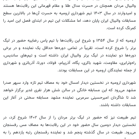
والیبال مردان همچنان در حسرت مدال طلا و مقام قهرمانی این رقابت‌ها هستند
و امیدوارند در سال ۱۴۰۳ تیم شهرداری ارومیه به حسرت آن‌ها در بالاترین سطح
مسابقات والیبال ایران پایان دهد، اما مشکلات این تیم در ابتدای فصل این امید را
کمرنگ کرده است.
ارومیه که از سال ۱۳۵۴ و شروع این رقابت‌ها با تیم پاس رضاییه حضور در لیگ
برتر را شروع کرده است، تقریباً در تمامی دوره‌ها حداقل یک نماینده و در برخی
دوره‌ها دو نماینده در لیگ برتر والیبال ایران داشته است و تیم‌های ساندیس،
راه‌وترابری، مقاومت، شهید باکری، پگاه، آذرپیام، فولاد، دورنا، آذرباتری و شهرداری
از جمله نمایندگان ارومیه در این مسابقات بودند.
شهرداری ارومیه در نخستین دیدار امسال خود به مصاف تیم تازه وارد سپهر صدرا
مشهد می‌رود که این مسابقه خانگی در سالن شش هزار نفری غدیر برگزار خواهد
شد تا شاگردان امیرحسینی سرمربی نماینده مشهد مسابقه سختی در آغاز این
مسابقات داشته باشند.
تیم طبیعت نیز که حضور در لیگ برتر مردان را از سال ۱۴۰۲ شروع کرد، در
نخستین دیدار دومین سال حضور خود در این رقابت‌ها به مصاف مس رفسنجان
می‌رود. طبیعت در سال گذشته پنجم شد و نماینده رفسنجان رتبه یازدهم را به