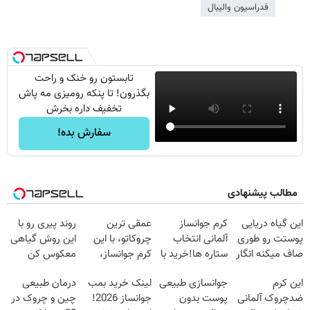
فدراسیون والیبال
تابستون رو خنک و راحت
بگذرون! تا پنکه رومیزی مه پاش
تخفیف داره بخرش
سفارش بده!
مطالب پیشنهادی
این گیاه دریایی
کرم جوانساز
عمقی ترین
روند پیری رو با
پوستت رو طوری
آلمانی انتخاب
چروکاتو، با این
این روش گیاهی
صاف میکنه انگار
ستاره ها!خرید با
کرم جوانساز،
معکوس کن
20سال جوون
تخفیف
صاف کن(50%
این کرم
جوانسازی طبیعی
لینک خرید بمب
درمان طبیعی
شدی🔥
تخفیف سفارش
ضدچروک آلمانی
پوست بدون
جوانساز 2026!
چین و چروک در
فوری)