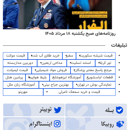
روزنامه‌های صبح یکشنبه ۱۸ مرداد ۱۴۰۵
تبلیغات
قیمت شیشه سکوریت
سفیر
خرید طلای آب شده
قیمت موکت
تور کربلا
استند تسلیت
مداحی اربعین
دوربین مداربسته
مرجع پاسخ معتبر پزشکان
فروش مواد شیمیایی
قیمت ایمپلنت
قطعات لباسشویی
آموزشگاه تیزهوشان
بلیط هواپیما
پرشین هتل
نمایندگی بوش در تهران
بهترین جراح بینی
آموزشگاه زبان ملل
قیمت و خرید سمعک نامرئی
مهرینو