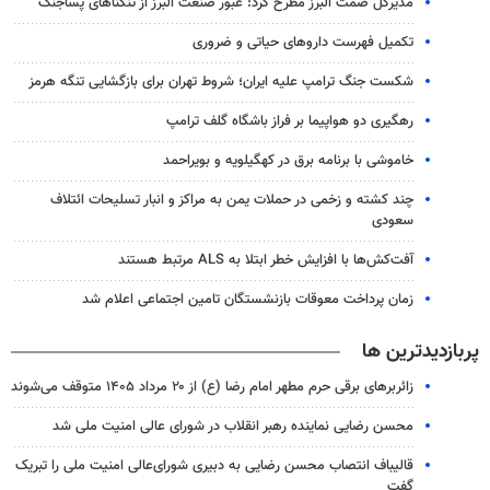
مدیرکل صمت البرز مطرح کرد: عبور صنعت البرز از تنگناهای پساجنگ
تکمیل فهرست داروهای حیاتی و ضروری
شکست جنگ ترامپ علیه ایران؛ شروط تهران برای بازگشایی تنگه هرمز
رهگیری دو هواپیما بر فراز باشگاه گلف ترامپ
خاموشی با برنامه برق در کهگیلویه و بویراحمد
چند کشته و زخمی در حملات یمن به مراکز و انبار تسلیحات ائتلاف
سعودی
آفت‌کش‌ها با افزایش خطر ابتلا به ALS مرتبط هستند
زمان پرداخت معوقات بازنشستگان تامین اجتماعی اعلام شد
پربازدیدترین ها
زائربرهای برقی حرم مطهر امام رضا (ع) از ۲۰ مرداد ۱۴۰۵ متوقف می‌شوند
محسن رضایی نماینده رهبر انقلاب در شورای عالی امنیت ملی شد
قالیباف انتصاب محسن رضایی به دبیری شورای‌عالی امنیت ملی را تبریک
گفت