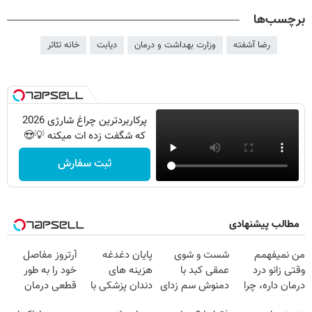
برچسب‌ها
رضا آشفته
وزارت بهداشت و درمان
دیابت
خانه تئاتر
پرکاربردترین چراغ شارژی 2026
که شگفت زده ات میکنه 💡😍
ثبت سفارش
مطالب پیشنهادی
من نمیفهمم
شست و شوی
پایان دغدغه
آرتروز مفاصل
وقتی زانو درد
عمقی کبد با
هزینه های
خود را به طور
درمان داره، چرا
دمنوش سم زدای
دندان پزشکی با
قطعی درمان
دردش رو داری
گیاهی
پک سفید کننده
کنید!