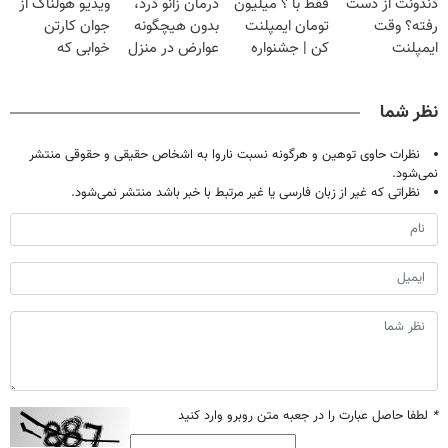
دندونت از دست
فقط با ؟ میلیون
درمان زانو درد،
ویدیو هولناک از
تحمل میکنی؟❗
خانگی
◗پرسش‌نامه◖
رفته؟ وقت
تومان ایمپلنت
بدون هیچگونه
جوان کارتن
ایمپلنت
کن | جشنواره
عوارض در منزل
خوابی که
دیجیتاله
تموم نشه !!!
(◂پرسش‌نامه)
میلیاردر شد.
آموزش رایگان
نظر شما
نظرات حاوی توهین و هرگونه نسبت ناروا به اشخاص حقیقی و حقوقی منتشر
نمی‌شود.
نظراتی که غیر از زبان فارسی یا غیر مرتبط با خبر باشد منتشر نمی‌شود.
*
لطفا حاصل عبارت را در جعبه متن روبرو وارد کنید