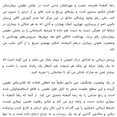
رضا آشفته هنرمند نجیب و مهربانمان مدتی است در بخش عفونی بیمارستان
لقمان حکیم بستری است و روزهای پررنج و شب های پر از دردی را سپری می
کند. علی رغم وجود پزشکان حاذق در این مرکز اما عدم آموزش کافی پرسنل
بالینی اعم از پرستاری، بهیاری، کمک بهیاران و آنانی که به هر شکلی با بیماران در
ارتباط اند همگی دست به دست هم داده تا شرایط نابسامانی را در بخش عفونی
بیمارستان رقم بزنند. بهداشت ناکافی اتاق ها، دیوارها، سرویس‌های بهداشتی با
وضعیت عفونی بیماران درهم آمیخته، امکان بهبودی سریع را از آنان سلب می
کند.
پرسنل درمانی به فراخور درک خویش با بیمار رفتار می نماید و این گونه است که
نه یک رفتار حرفه ای بلکه هر شیفت باید انتظار یک رخداد جدید را داشت و
بیشتر غمی به مبارک بادتان می آید تا شادمانی را تجربه کنید.
در یک وضعیت بلاتکلیف نمی دانیم دقیقاً چه اتفاقی افتاده که کاتتردیالیز عفونی
گریده و این سطح عفونت منجر به تاول های عفونی با ظاهر استافیلوکوکی شده
است و رنج مدامی را به رضا آشفته تحمیل می کند. از آنجا که رضا آشفته با
بیماری دیابت دست و پنجه نرم می کند و دیالیز رهاورد همین بیماری اوست
شرایط درمانی دشواری را می گذراند با این حال برای درمان و خارج کردن پرمیکت
دیالیز و شالدون گذاری او به یک رزیدنت و نه جراح ارجاع داده شده و ما تنها