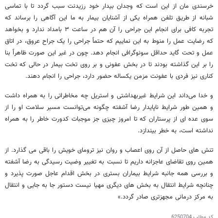
خرسندی مان از این است که وجدان بیدار خود رزیدنت سبب گردد تا با تماسی
شبانه از طریق تلفن همراه یکی از آشنایان بیمار به ما این آگاهی را برساند که
تجربه کافی برای انجام این جراحی را آن هم در ساعت ۳ بامداد ندارد و بخواهد
که رضایت عمل را منوط به این نماییم که حتماً جراحی را یک جراح عروق، در اتاق
عمل و تحت گاید حداقل سونوگرافی انجام دهد. چون در غیر این صورت ظاهراً بنا
را بر این گذاشته بودند تا در بخش عفونی و بر روی تخت بیمار در حالی که تخت
کناری نیز فردی با عفونت مزمن یکساله حضور دارد، جراحی را انجام دهند.
و خدا می‌داند این شرایط غیربهداشتی و استریل چه مخاطراتی را به همراه داشت
و همین طور شرایط ناپایدار رضا آشفته چگونه می‌توانست مسیر سلامت او را از
سوی عده ای از پرستاران که تا امروز چیزی جز موجبات کدورت خاطر را به همراه
نداشته است، به خطر بیندازد.
تنش های حاصل از آن روی اعصاب و روان نیز ترومای خویش را باقی می گذارد. از
همین روی تقاضای عاجزانه داریم تا نسبت به تغییر وضیت رسیدگی به رضا آشفته
و بررسی همه جانبه شرایط بیماران بستری در بخش اقدام عاجل صورت پذیرد و
چنانچه شرایط انتقال به بخش های دیگری مهیا نیست دستور جا به جایی و انتقال
به مرکز درمانی مجهزتری صادر گردد.»
کد مطلب
6250704