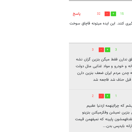
پاسخ
32
15
گیری کنند. این ایده میتونه قاچاق سوخت
3
3
طق ندارن فقط میگن بنزین گران نشه
ه‌ و خودرو و مواد غذایی مثل دولت
 چدن مردم ایران ضعف بنزین دارن
لت قبل حذف شد فاجعه شد
2
1
م که چرااینهمه ازدنیا عقبیم
بنزین نمیشن وفکرمیکنن بنزینو
قدفهمشون پایینه که نمیفهمن قیمت
ارانه بایدپس بدن...