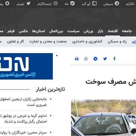
تلگرام
سروش
آی گپ
بله
اینستاگرام
توییتر
روبی
جامعه
اقتصاد
بازار
ورزش
سیاست
بین‌الملل
استان‌ها
عکس
فیلم
مج
ژی
راه و مسکن
کشاورزی و دامداری
صنعت و معدن و تجارت
کار و تعاون
س
کاهش مصرف سوخت
تازه‌ترین اخبار
جابه‌جایی زائران اربعین اصفهان با
ضروری است
تداوم گرما و شرجی در بوشهر تا
احتمال رگبار پراکنده و تندباد
سردار محبی: خبرنگاران با روای