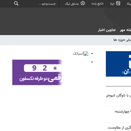
نتایج زنده
کا
ایتا
جداول لیگ
له مهر
عناوین اخبار
ایر حوزه ها
 ناوگان انبوه‌بَر
 چهارشنبه؛
تگری از مقاومت،