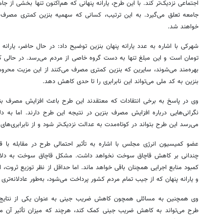
اجتماعی نزدیک‌تر کند. با این طرح، یارانه پنهانی که هم‌اکنون تنها بخشی از جام
جامعه تعلق می‌گیرد. به این ترتیب، کسانی که سهمیه بنزین کمتری مصرف می‌ک
خواهند شد.
تومان است و این مبلغ تنها به دست گروه خاصی از مردم می‌رسد. در حالی که ع
بهره‌مند می‌شوند، سایرین که بنزین کمتری مصرف می‌کنند از این مزیت محروم
بنزین به کد ملی می‌تواند این نابرابری را تا حدی کاهش دهد.
وی در پاسخ به برخی انتقادات که معتقدند این طرح باعث افزایش مصرف بنز
نگرانی‌هایی درباره افزایش مصرف بنزین در نتیجه این طرح دارند. اما به 
می‌رسد این طرح بتواند در کوتاه‌مدت به عدالت نزدیک‌تر شود و از نابرابری‌های
عضو کمیسیون انرژی مجلس با اشاره به تأثیر احتمالی طرح در مقابله با ق
چندانی بر کاهش قاچاق سوخت نخواهد داشت. مشکل قاچاق سوخت به دلای
کمبود منابع اجرایی همچنان باقی خواهد ماند. اما حداقل از نظر توزیع ثروت، ا
و یارانه پنهان که از جیب تمام مردم کشور پرداخت می‌شود، به‌طور عادلانه‌تری 
وی همچنین به مسائلی همچون کاهش ضریب جینی به عنوان یکی از نتایج ا
طرح می‌تواند به کاهش ضریب جینی کمک کند، هرچند که میزان تأثیر آن 