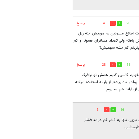
پاسخ
4
20
ل باید کولر بگیریم. جهت اطلاع مسولین یه موردش اینه ریل
کت در روز به دوبار کاهش یافته ولی تعداد مسافران همونه و کم
بنزینم کم بشه سهمیش؟
پاسخ
28
11
یخوایم کاسبی کنیم همش تو ترافیک
دار تره بیشتر از یارانه استفاده میکنه
از یارانه هم محروم
3
16
نزین تنها به قشر کم درامد فشار
کارسناسی