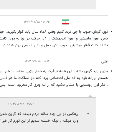
۱۰:۴۶ - ۱۴۰۳/۰۷/۱۸
توی گرمای جنوب با چی تردد کنیم وقتی ۸ماه سا
باس اهواز ماهشهر و اهواز اندیمشک از ۴بار حر
نشده کفت قطار میشینن. خوب الان حمل و نقل عمومی بهتر شده که 
علی
۱۱:۱۶ - ۱۴۰۳/۰۷/۱۸
بنزین باید گرون بشه . این همه ترافیک به خاطر بنزین مفته. ما هم م
هستم ‌.یارانه باید به کد ملی اختصاص پیدا کنه .تو مملکت ما هر کسی پول
. فکر اون روستایی یا عشایر باشید که از آب وبرق گاز محروم است .پس 
۲۰:۰۴ - ۱۴۰۳/۰۷/۱۸
برعکس تو این چند ساله مردم دیدند که گرون شدن ب
وارد میکنه ، دیگه خسته سدیم از این تورم کار غیر 