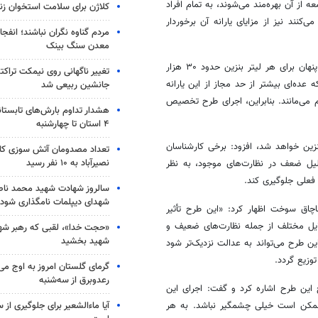
عه از آن بهره‌مند می‌شوند، به تمام افراد
کلاژن برای سلامت استخوان زن
نند نیز از مزایای یارانه آن برخوردار
مردم گناوه نگران نباشند؛ انفجا
معدن سنگ بینک
شهرکی با اشاره به عدد یارانه پنهان بنزین توضیح داد: در حال حاضر، یارانه پنهان برای هر لیتر بنزین حدود ۳۰ هزار
تغییر ناگهانی روی نیمکت تراکتو
ده‌ای بیشتر از حد مجاز از این یارانه
جانشین ربیعی شد
 می‌مانند. بنابراین، اجرای طرح تخصیص
هشدار تداوم بارش‌های تابستان
۴ استان تا چهارشنبه
ین خواهد شد، افزود: برخی کارشناسان
تعداد مصدومان آتش سوزی کار
نصیرآباد به ۱۰ نفر رسید
دلیل ضعف در نظارت‌های موجود، به نظر
 فعلی جلوگیری کند.
سالروز شهادت شهید محمد ناص
شهدای دیپلمات نامگذاری شود
اچاق سوخت اظهار کرد: «این طرح تأثیر
ل مختلف از جمله نظارت‌های ضعیف و
«حجت خدا»، لقبی که رهبر شهی
شهید بخشید
ین طرح می‌تواند به عدالت نزدیک‌تر شود
توزیع گردد.
گرمای گلستان امروز به اوج می‌ر
رعدوبرق از سه‌شنبه
ین طرح اشاره کرد و گفت: اجرای این
آیا ماءالشعیر برای جلوگیری از
ممکن است خیلی چشمگیر نباشد. به هر