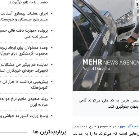
دشمن را به زانو درآوردند
مسیرهای سیستان و بلوچستان
پرونده «مهارت بافت قالی حسین
مسیر ثبت ملی
وعده مسئولان برای ایجاد زیرس
مجموعه گردشگری «بام خرم‌آباد
نماینده قم پیگیر حل مشکلات
تجهیزات حرفه‌ای خبرنگاران اس
پیش‌بینی برداشت ۱۰ 
کبودراهنگ
روند صعودی ملایم نرخ حواله‌ه
ص بنزین به کد ملی می‌تواند گامی
مبادله ایران
پنهان جلوگیری کند.
پاسخ وزارت کشور به حواشی پل
برنگار مهر
، در خصوص طرح تخصیص
پربازدیدترین ها
ایی است که می‌تواند ما را به عدالت