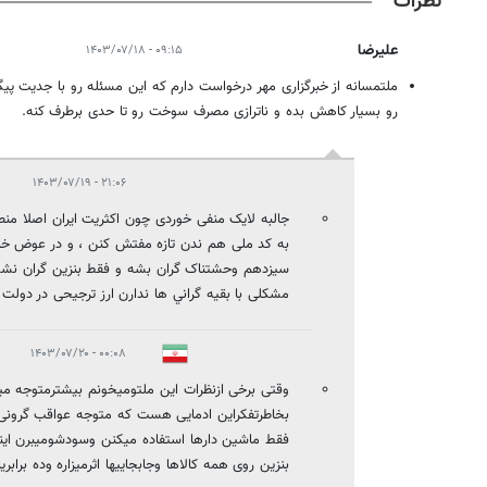
نظرات
علیرضا
۰۹:۱۵ - ۱۴۰۳/۰۷/۱۸
ملتمسانه از خبرگزاری مهر درخواست دارم که این مسئله رو با جدیت پی
رو بسیار کاهش بده و ناترازی مصرف سوخت رو تا حدی برطرف کنه.
۲۱:۰۶ - ۱۴۰۳/۰۷/۱۹
جالبه لایک منفی خوردی چون اکثريت ايران اصلا من
به کد ملی هم ندن تازه مفتش کنن ، و در عوض خان
سیزدهم وحشتناک گران بشه و فقط بنزین گران نشه
مشکلی با بقیه گراني ها ندارن ارز ترجیحی در دو
۰۰:۰۸ - ۱۴۰۳/۰۷/۲۰
وقتی برخی ازنظرات این ملتومیخونم بیشترمتوجه میش
بخاطرتفکراین ادمایی هست که متوجه عواقب گرونی 
فقط ماشین دارها استفاده میکنن وسودشومیبرن این
بنزین روی همه کالاها وجابجاییها اثرمیزاره وده برابری