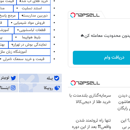
خرید طلای آب شده
قیمت مو
استند تسلیت
مدا
دوربین مداربسته
مرجع پاسخ 
فروش مواد شیمیایی
قی
قطعات لباسشویی
آموزشگ
ر بدون محدودیت معامله کن🔥
بلیط هواپیما
پر
نمایندگی بوش در تهران
بهت
آموزشگاه زبان ملل
دریافت وام
قیمت و خرید سمعک نامرئی
ین دیدن
سرمایه‌گذاری بلندمدت با
وهاشون
خرید طلا از دیجی‌کالا
 رایگان
؟ این
تنها راه ثروتمند شدن
ر بی
واقعی❗❗ بعد از این دوره