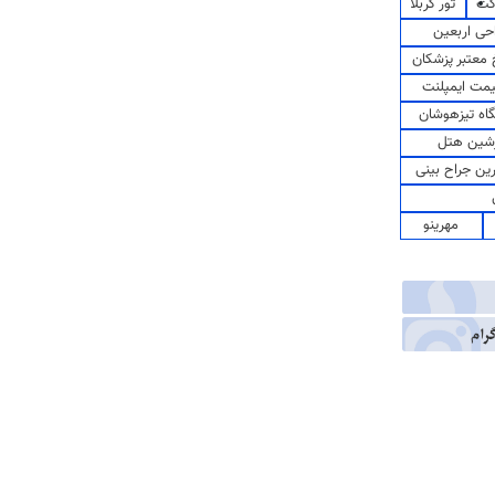
کت
تور کربلا
حی اربعین
معتبر پزشکان
مت ایمپلنت
اه تیزهوشان
شین هتل
رین جراح بینی
مهرینو