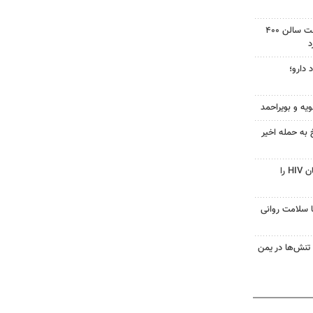
دادگاه آمریکا دستور توقف ساخت سالن ۴۰۰
د
 دارو؛
ویه و بویراحمد
 به حمله اخیر
قرص آزمایشی که می‌تواند درمان HIV را
با سلامت روانی
تنش‌ها در یمن