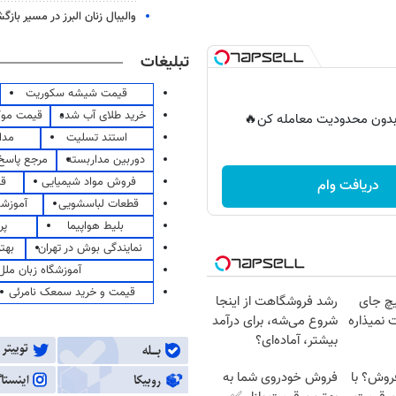
والیبال زنان البرز در مسیر باز
تبلیغات
قیمت شیشه سکوریت
خرید طلای آب شده
قیمت مو
ر بدون محدودیت معامله کن🔥
استند تسلیت
مدا
دوربین مداربسته
مرجع پاسخ 
فروش مواد شیمیایی
قی
دریافت وام
قطعات لباسشویی
آموزشگ
بلیط هواپیما
پر
نمایندگی بوش در تهران
بهت
آموزشگاه زبان ملل
قیمت و خرید سمعک نامرئی
چ جای
رشد فروشگاهت از اینجا
 نمیذاره
شروع می‌شه، برای درآمد
بیشتر، آماده‌ای؟
 فروش؟ با
فروش خودروی شما به