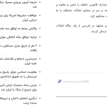
دارک قانونی، تخلف را محرز و علاوه بر
شد
 پارچه تخلف بر سر در مشاور املاک، متخلف را به
موافقت مشروط آمریکا برای بر
دریایی ایران
ن مشهد در بازرسی از یک بنگاه املاک،
واکنش صنعا به توافق سه جانب
رسال کردند.
ترکیه: توافق مکه ائتلافی موازی
۶ نفر از حریق منزل مسکونی 
یافتند
جدیدترین ادعاها و اقدامات خ
علیه ایران
مقاومت اسلامی عراق: پاسخ به 
عربستان را به تعویق انداختیم
رئیس ستاد مشترک ارتش آمریکا
برای خروج از جنگ با ایران شد
درگیری اعضای داعش و نیروهای
سیده زینب