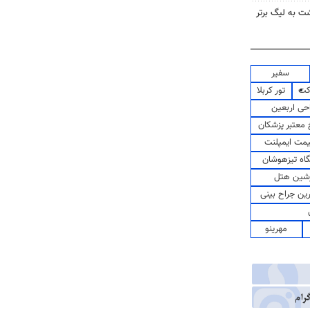
گشت به لیگ برتر
سفیر
کت
تور کربلا
حی اربعین
معتبر پزشکان
مت ایمپلنت
اه تیزهوشان
شین هتل
رین جراح بینی
مهرینو