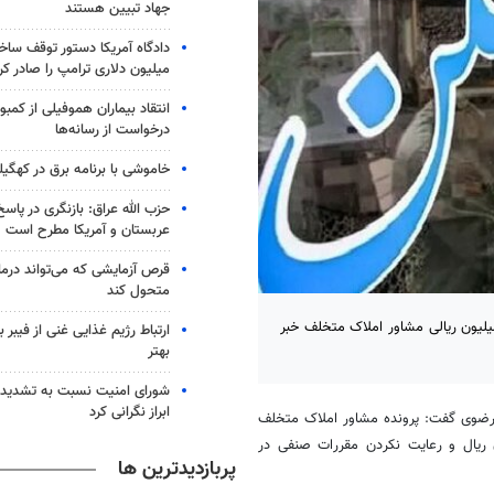
جهاد تبیین هستند
میلیون دلاری ترامپ را صادر کر
انتقاد بیماران هموفیلی از کمبود
درخواست از رسانه‌ها
خاموشی با برنامه برق در کهگیل
حزب الله عراق: بازنگری در پاسخ
عربستان و آمریکا مطرح است
متحول کند
 تعزیرات حکومتی خراسان رضوی از محکومیت ۳۹ میلیارد و ۸۲۲ میلیون ریالی مشاور املاک متخلف خبر
ارتباط رژیم غذایی غنی از فیبر 
بهتر
شورای امنیت نسبت به تشدید 
ابراز نگرانی کرد
رضوی گفت: پرونده مشاور املاک متخلف
ر تنظیم یک قرارداد به ارزش سه میلیارد و ۹۸۷ میلیون ریال و رعایت نکردن مقررات صنفی در
پربازدیدترین ها