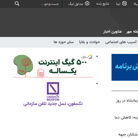
نتایج زنده
کا
ایتا
جداول لیگ
له مهر
عناوین اخبار
آسیب های اجتماعی
حوادث و بلایا
سایر حوزه ها
انشاه در روز
به؛ کاهش دما
‌شکنان جبهه