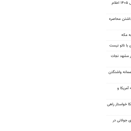
نتیجه آزمون ورودی سمپاد سال ۱۴۰۵ اعلام
داشتن محاصره
ه مکه
 با ناتو نیست
در مشهد نجات
صمانه واشنگتن
آمریکا و
 خواستار راهی
 جولانی در