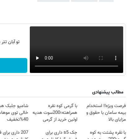
تو آبان تت
مطالب پیشنهادی
فرصت ویژه‼️ استخدام
با گرمی کوه نقره
شامپو جلبک هی
بیمه سامان با حقوق و
همراهته؛200سوت هدیه
خالی توی موهات
مزایای بالا
اولین خرید از گرمی
40%تخفیف
با نقره پشتت به کوه
جک s5 داری برای
207 داری برای