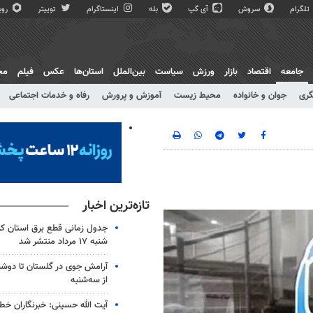
تلگرام
سروش
آی گپ
بله
اینستاگرام
توییتر
روبی
جامعه
اقتصاد
بازار
ورزش
سیاست
بین‌الملل
استان‌ها
عکس
فیلم
مج
گری
جوان و خانواده
محیط زیست
آموزش و پرورش
رفاه و خدمات اجتماعی
تازه‌ترین اخبار
جدول زمانی قطع برق استان کرم
شنبه ۱۷ مرداد منتشر شد
آرامش جوی در گلستان تا دوشن
از سه‌شنبه
آیت الله حسینی: خبرنگاران خط