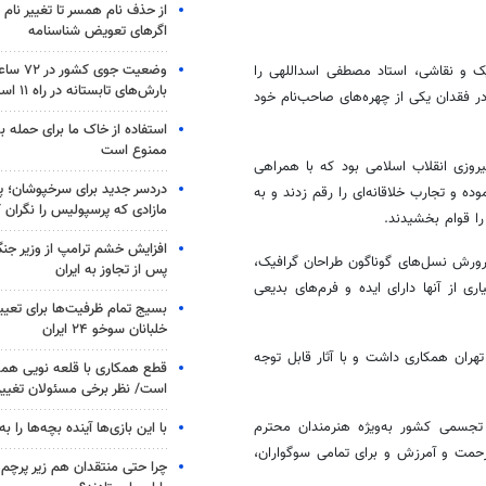
از حذف نام همسر تا تغییر نام خ
اگرهای تعویض شناسنامه
وضعیت جوی
ک و نقاشی، استاد مصطفی اسداللهی را
بارش‌های تابستانه در راه ۱۱ استان
ر فقدان یکی از چهره‌های صاحب‌نام خود
استفاده از خاک ما برای حمله 
ممنوع است
یروزی انقلاب اسلامی بود که با همراهی
دردسر جدید برای سرخپوشان؛ پی
ه و تجارب خلاقانه‌ای را رقم زدند و به
مازادی که پرسپولیس را نگران ک
ا قوام بخشیدند.
افزایش خشم ترامپ از وزیر جن
رورش نسل‌های گوناگون طراحان گرافیک،
پس از تجاوز به ایران
ی از آنها دارای ایده‌ و فرم‌های بدیعی
بسیج تمام ظرفیت‌ها برای تعی
خلبانان سوخو ۲۴ ایران
هران همکاری داشت و با آثار قابل توجه
قطع همکاری با قلعه نویی هم
است/ نظر برخی مسئولان تغییر 
تجسمی کشور به‌ویژه هنرمندان محترم
با این بازی‌ها آینده بچه‌ها را به
رحمت و آمرزش و برای تمامی سوگواران،
چرا حتی منتقدان هم زیر پرچم