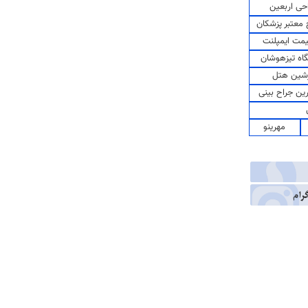
حی اربعین
معتبر پزشکان
مت ایمپلنت
اه تیزهوشان
شین هتل
رین جراح بینی
مهرینو