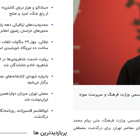
«ساداکو و هزار درنای کاغذی»؛ ر
از رنج جنگ، امید و صلح
محدودیت‌های ترافیکی دهه پایا
محورهای خراسان رضوی اعلام
جلالی: مهار ۲۹ مگاوات ت
ساخت ده نیروگاه خورشیدی ا
روایت خدمت شاهرودی‌ها در ار
شاهرود خادم جاماندگان شد
یادواره شهدای کتابخانه‌های ع
برگزار می‌شود
مصلی تهران میزبان دوازدهمین
جسمی وزارت فرهنگ و سرپرست موزه
ایران‌نوشت شد
ابوالقاسم قاسم‌زاده، روزنامه‌
درگذشت
ی تجسمی وزارت فرهنگ، متن پیام محمد
ای معاصر تهران برای درگذشت مصطفی
پربازدیدترین ها