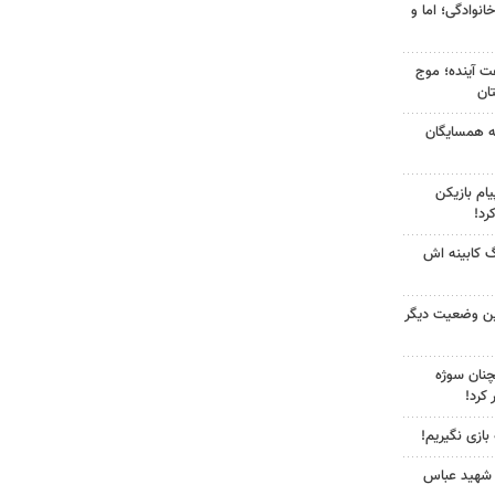
انوادگی؛ اما و
 کشور در ۷۲ ساعت آینده؛ موج
به همسایگان
ام بازیکن
رد!
گ کابینه اش
ین وضعیت دیگر
چنان سوژه
کرد!
 بازی نگیریم!
 شهید عباس