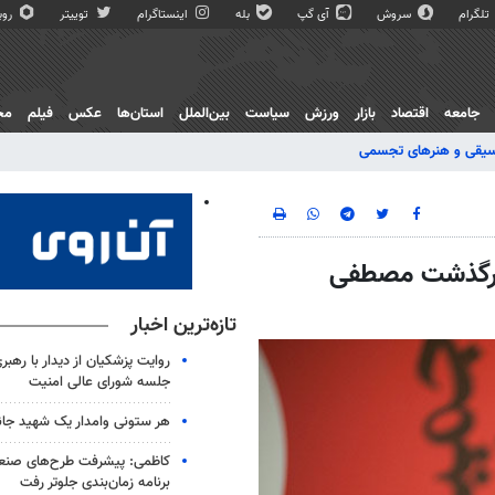
تلگرام
سروش
آی گپ
بله
اینستاگرام
توییتر
روبی
جامعه
اقتصاد
بازار
ورزش
سیاست
بین‌الملل
استان‌ها
عکس
فیلم
مج
یقی و هنرهای تجسمی
درگذشت مصطفی
تازه‌ترین اخبار
روایت پزشکیان از دیدار با رهبر
جلسه شورای عالی امنیت
هر ستونی وامدار یک شهید جا
کاظمی: پیشرفت طرح‌های صنعتی
برنامه زمان‌بندی جلوتر رفت