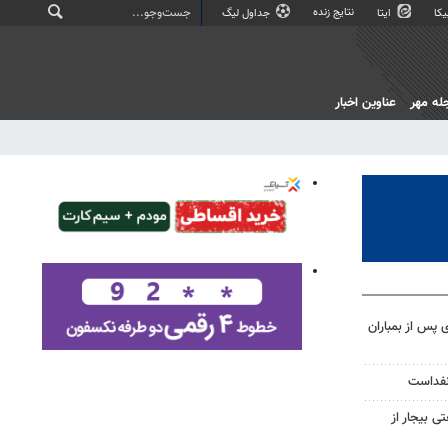
نتایج زنده
کا
ایتا
جداول لیگ
له مهر
عناوین اخبار
ی پس از بمباران
نفداست
 بیجار از