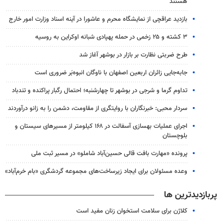
هستند
بازدید عراقچی از نمایشگاه محرم و عاشورا در آینه اسناد وزارت امور خارج
۳ کشته و ۲۵ زخمی در حمله پهپادی شبانه اوکراین به روسیه
طرح ضربتی نظارت بر بازار در بوشهر آغاز شد
جابه‌جایی زائران اربعین اصفهان با ناوگان انبوه‌بَر ضروری است
تداوم گرما و شرجی در بوشهر تا چهارشنبه؛ احتمال رگبار پراکنده و تندباد
سردار محبی: خبرنگاران با روایتگری از مقاومت، دشمن را به زانو درآوردند
اجرای عملیات بهسازی آسفالت در ۱۶۸ کیلومتر از مسیرهای سیستان و
بلوچستان
پرونده «مهارت بافت قالی حسین‌آباد شاملو» در مسیر ثبت ملی
وعده مسئولان برای ایجاد زیرساخت‌های مجموعه گردشگری «بام خرم‌آباد»
پربازدیدترین ها
کلاژن برای سلامت استخوان زنان مفید است