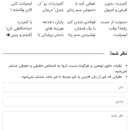
کمردرد، بدون
عمقی کبد با
کمردردت رو "در
ایمپلنت کنی
قرص و آمپول
دمنوش سم زدای
منزل" درمان
الان وقتشه |
گیاهی
کنی؟ (◂فیلم +
فقط با ۲۵
دندونت از دست
فولادی شدن کبد
پایان دغدغه
با کمردرد
◂پرسش‌نامه)
میلیون تومان!!!
رفته؟ وقت
با یک فنجان
هزینه های
خداحافظی کن!
ایمپلنت
نوشیدنی سم زدا
دندان پزشکی با
(فیلم و ببین ◀
دیجیتاله
پک سفید کننده
پرسش‌نامه رو
خانگی
پرکن)
نظر شما
نظرات حاوی توهین و هرگونه نسبت ناروا به اشخاص حقیقی و حقوقی منتشر
نمی‌شود.
نظراتی که غیر از زبان فارسی یا غیر مرتبط با خبر باشد منتشر نمی‌شود.