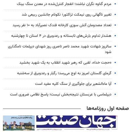
مردم گناوه نگران نباشند؛ انفجار کنترل‌شده در معدن سنگ بینک
تغییر ناگهانی روی نیمکت تراکتور؛ نکونام جانشین ربیعی شد
تعداد مصدومان آتش سوزی کارخانه فندک نصیرآباد به ۱۰ نفر رسید
هشدار تداوم بارش‌های تابستانه و رعدوبرق در ۴ استان تا چهارشنبه
سالروز شهادت شهید محمد ناصر ناصری روز شهدای دیپلمات نامگذاری
شود
«حجت خدا»، لقبی که رهبر شهید انقلاب به یک شهید بخشید
گرمای گلستان امروز به اوج می‌رسد؛ رگبار و رعدوبرق از سه‌شنبه
آیا ماءالشعیر برای جلوگیری از سنگ کلیه مفید است
دیپلماسی با عربستان نتیجه‌بخش نیست؛ پاسخ نظامی ضروری است
صفحه اول روزنامه‌ها