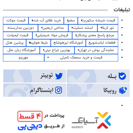
تبلیغات
قیمت شیشه سکوریت
سفیر
خرید طلای آب شده
قیمت موکت
تور کربلا
استند تسلیت
مداحی اربعین
دوربین مداربسته
مرجع پاسخ معتبر پزشکان
فروش مواد شیمیایی
قیمت ایمپلنت
قطعات لباسشویی
آموزشگاه تیزهوشان
بلیط هواپیما
پرشین هتل
نمایندگی بوش در تهران
بهترین جراح بینی
آموزشگاه زبان ملل
قیمت و خرید سمعک نامرئی
مهرینو