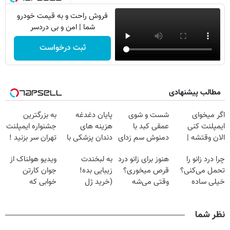
فروش راحت و به قیمت خودرو
شما | امن و بی دردسر
ثبت درخواست
مطالب پیشنهادی
اگر میخوای
شست و شوی
پایان دغدغه
به بزرگترین
ایمپلنت کنی
عمقی کبد با
هزینه های
جشنواره ایمپلنت
الان وقتشه |
دمنوش سم زدای
دندان پزشکی با
تهران سر بزنید !
فقط با ۲۵
گیاهی
پک سفید کننده
| فقط ۲۵
چرا درد زانو را
هنوز برای زانو درد
به لبخندت
ویدیو هولناک از
میلیون تومان!!!
خانگی
میلیون !
تحمل می‌کنی؟
قرص میخوری؟
زیبایی بده!
جوان کارتن
خیلی ساده
وقتی می‌شه
(خرید ژل
خوابی که
درمنزل درمانش
بدون عمل
سفیدکننده
میلیاردر شد.
کن
درمانش کرد؟؟؟؟
دندان
آموزش رایگان
نظر شما
با40%تخفیف)