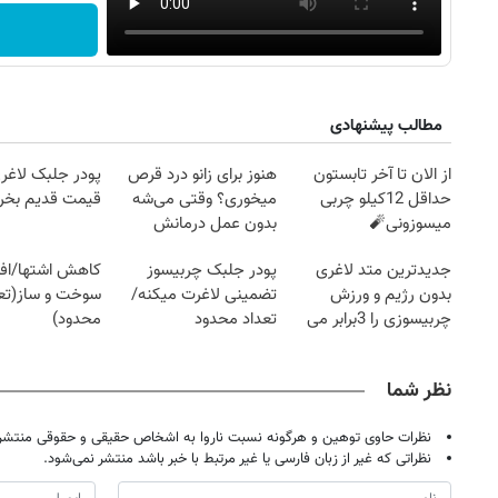
مطالب پیشنهادی
از الان تا آخر تابستون
هنوز برای زانو درد قرص
پودر جلبک لاغری
حداقل 12کیلو چربی
میخوری؟ وقتی می‌شه
قیمت قدیم بخر
میسوزونی🧨
بدون عمل درمانش
کرد؟؟؟؟
جدیدترین متد لاغری
پودر جلبک چربیسوز
کاهش اشتها/اف
بدون رژیم و ورزش
تضمینی لاغرت میکنه/
سوخت و ساز(تعد
چربیسوزی را 3برابر می
تعداد محدود
محدود)
کند
نظر شما
نظرات حاوی توهین و هرگونه نسبت ناروا به اشخاص حقیقی و حقوقی منتشر 
نظراتی که غیر از زبان فارسی یا غیر مرتبط با خبر باشد منتشر نمی‌شود.