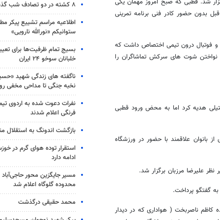
ار شد. قطبی که صبح امروز مهمان یکی
۸ کشته در دو تصادف شب گذشته
قبل بدون حضور کادر فنی برنامه تمرینی
اطلاعیه مراسم تشییع پیکر مط
ستوانیکم «نورالله نارویی»
برنامه های تاکتیکی و فوتبال درون تیمی اختصاص داشت که
بسیج تمام ظرفیت‌ها برای تعی
 و نواختن شوت های سرکش تماشاگران را
خلبانان سوخو ۲۴ ایران
ناگفته های زندگی شهید «حسین
نخبه جنگی تا مداحی مخفی رو
نفرات دعوت شده به اردوی تی
تیلی هدیه کرد اما به محض ورود قطبی
فرنگی اعلام شدند
بازگشت اندونگ به استقلال م
از بانوان علاقمند با حضور در ورزشگاه
استقرار توده هوای گرم در خوزس
ادامه دارد
 نظر علیرضا مرزبان برگزار شد.
مسیر جایگزین محور حاجی‌آباد 
محدوده گلوگاه اعلام شد
به گفتگو پرداخت.
محمد حقیقی درگذشت
ه کاظم ناصربخت ( هواداری که در دیدار