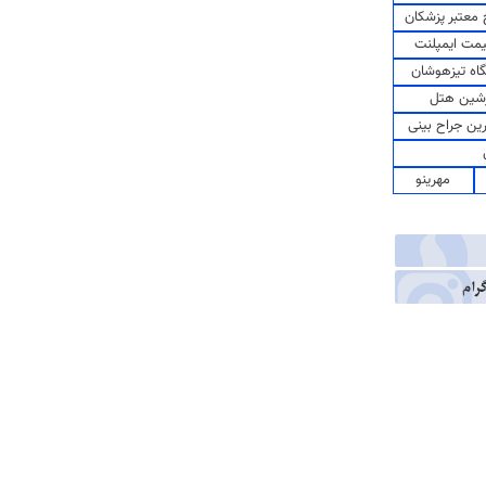
معتبر پزشکان
مت ایمپلنت
اه تیزهوشان
شین هتل
رین جراح بینی
مهرینو