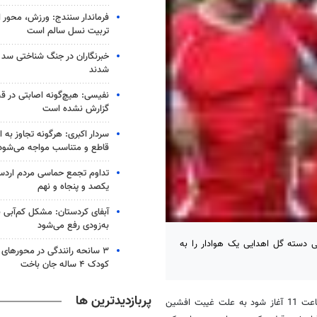
فرماندار سنندج: ورزش، محور 
تربیت نسل سالم است
خبرنگاران در جنگ شناختی سد
شدند
نفیسی: هیچ‌گونه اصابتی در ق
گزارش نشده است
سردار اکبری: هرگونه تجاوز به ای
قاطع و متناسب مواجه می‌شود
تداوم تجمع حماسی مردم اردس
یکصد و پنجاه و نهم
آبفای کردستان: مشکل کم‌آبی ن
به‌زودی رفع می‌شود
ی دسته گل اهدایی یک هوادار را به
۳ سانحه رانندگی در محورهای
کودک ۴ ساله جان باخت
پربازدیدترین ها
به گزارش خبرنگار مهر، تمرین امروز تیم فوتبال پرسپولیس که قرار بود از ساعت 11 آغاز شود به علت غیبت افشین