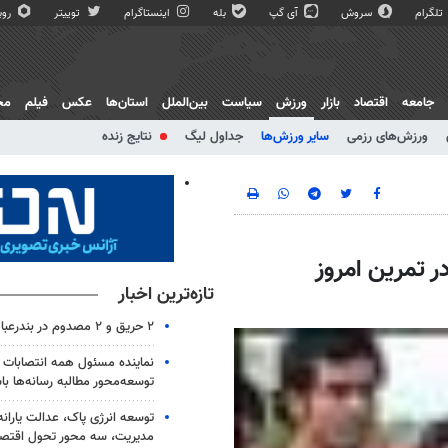
تلگرام
سروش
آی گپ
بله
اینستاگرام
توییتر
روبی
جامعه
اقتصاد
بازار
ورزش
سیاست
بین‌الملل
استان‌ها
عکس
فیلم
مج
ورزش‌های رزمی
سایر ورزش‌ها
جداول لیگ
نتایج زنده
ر تمرین امروز
تازه‌ترین اخبار
۲ حریق و ۲ مصدوم در بندرعباس
نماینده مسئول همه انتصابات 
توسعه‌محور مطالبه رسانه‌ها با
توسعه انرژی پاک، عدالت یارانه
مدیریت، سه محور تحول اقتص