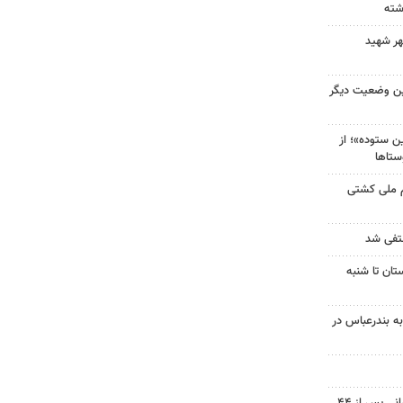
هر شهید
ین وضعیت دیگر
 ستوده»؛ از
ستاها
م ملی کشتی
نتفی شد
تان تا شنبه
به بندرعباس در
پیکر شهید نوجوان مسجدسلیمانی پس از ۴۴