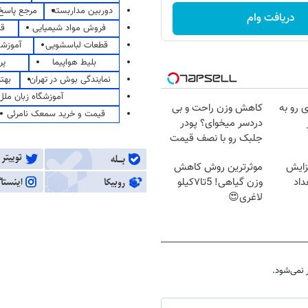
دوربین مداربسته
مرجع پاسخ 
دریافت وام
فروش مواد شیمیایی
قی
قطعات لباسشویی
آموزشگ
بلیط هواپیما
پر
نمایندگی بوش در تهران
بهت
آموزشگاه زبان ملل
 رو به
کاهش وزن راحت و بی
قیمت و خرید سمعک نامرئی
دردسر میخوای؟ پودر
جلبک رو با نصف قیمت
بخر!
زایش
موثرترین روش کاهش
اد
وزن گیاهی! 5تا۷کیلو
لاغری😍
نمی‌شود.