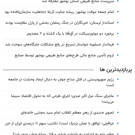
سرپرست منابع طبیعی استان بوشهر معارفه شد
امام جمعه موقت بوشهر: ریشه جنایت کربلا «جاهلیت سازمان‌یافته» بود
استاندار لرستان: خبرنگاران در جنگ رمضان بخشی از پازل مقاومت بودند
برخورد دو موتورسیکلت در آق‌قلا با یک کشته و ۲ مصدوم
فرماندار عسلویه خواستار تسریع در رفع مشکلات جایگاه‌های سوخت شد
لزوم تأمین منابع مالی طرح‌های منابع طبیعی بوشهر توسط صنایع
پربازدیدترین ها
رژیم صهیونیستی در قتل مداح جوان به دنبال ایجاد وحشت در جامعه
است
ماجرای سنگ مزار اکبر عبدی؛ اجرای طرحی که به تحول اقتصاد سینما
می‌رسد!
تصویر جدیدی از رهبر معظم انقلاب امام سید مجتبی خامنه‌ای
عراقچی: توافق با عمان نزدیک است/ تکذیب سهم ۱۱ درصدی ایران از خزر
چطور «نه به اعدام» به بازتولید خشم و قتل مداح جوان منجر شد؟