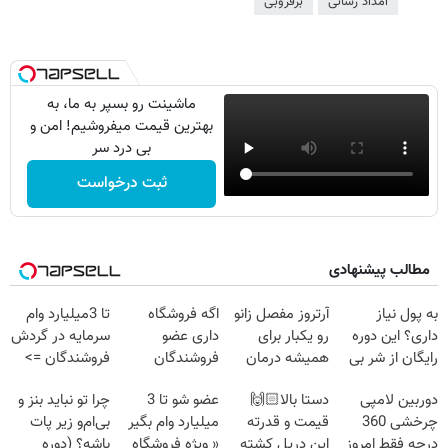
امداد رسانی
برفروبی
ماشینت رو بسپر به ما، به
بهترین قیمت میفروشیم! امن و
بی درد سر
ثبت درخواست
مطالب پیشنهادی
به پول نیاز
آرتروز مفصل زانو
اگه فروشگاه
تا 3میلیارد وام
داری؟ این دوره
رو یکبار برای
داری عضو
سرمایه در گردش
رایگان از شر بی
همیشه درمان
فروشندگان
فروشندگان =>
پولی خلاصت
کن!
دیجی پی شو 3
فروشگاهت رو
دوربین لامپی
دستا بالا🙌🏻
عضو شو تا 3
چرا تو نباید بنز و
میکنه
◗پرسش‌نامه◖
میلیارد وام بگیر
ثبت کن
چرخشی 360
قیمت و قدرته
میلیارد وام بگیر
بی‌ام‌و زیر پات
درجه فقط امروز
این دریل کشته
« ویژه فروشگاه
باشه؟ (دوره