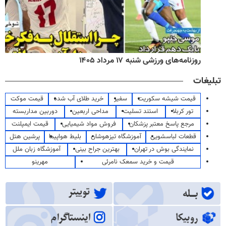
روزنامه‌های ورزشی شنبه ۱۷ مرداد ۱۴۰۵
تبلیغات
قیمت شیشه سکوریت
سفیر
خرید طلای آب شده
قیمت موکت
تور کربلا
استند تسلیت
مداحی اربعین
دوربین مداربسته
مرجع پاسخ معتبر پزشکان
فروش مواد شیمیایی
قیمت ایمپلنت
قطعات لباسشویی
آموزشگاه تیزهوشان
بلیط هواپیما
پرشین هتل
نمایندگی بوش در تهران
بهترین جراح بینی
آموزشگاه زبان ملل
قیمت و خرید سمعک نامرئی
مهرینو