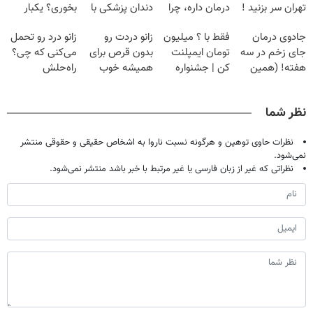
تهران سر بزنید !
درمان داره، چرا
دندان پزشکی با
بخوری؟ یکبار
| فقط ۲۵
دردش رو داری
پک سفید کننده
اصولی درمانش
جادوی درمان
فقط با ؟ میلیون
زانو دردت رو
زانو درد رو تحمل
میلیون !
تحمل میکنی؟❗
خانگی
کن
جای زخم در سه
تومان ایمپلنت
بدون قرص برای
می‌کنی که چی؟
هفته! (همین
کن | جشنواره
همیشه خوب
راه‌حلش
حالا رایگان
تموم نشه !!!
کن! (قدم اول،
همین‌جاست!
صحبت کنید)
پرسش‌نامه)
نظر شما
نظرات حاوی توهین و هرگونه نسبت ناروا به اشخاص حقیقی و حقوقی منتشر
نمی‌شود.
نظراتی که غیر از زبان فارسی یا غیر مرتبط با خبر باشد منتشر نمی‌شود.