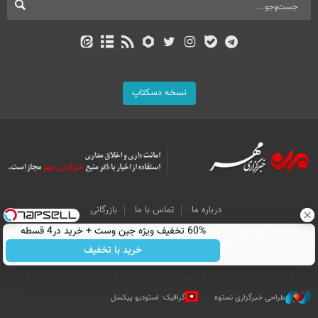
نسخه دسکتاپ
درباره ما
تماس با ما
بازرگانی
60% تخفیف ویژه جین وست + خرید در4 قسطه
All Content by Mehr News Agency is licensed under a Creative Commons
Attribution 4.0 International License.
خرید با تخفیف
طراحی خبرگزاری نستوه
گرافیک: استودیو پیکسل