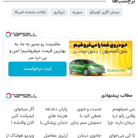
برچسب‌ها
میدان گازی کونیکو
سوریه
دیرالزور
ایالات متحده امریکا
ماشینت رو بسپر به ما، به
بهترین قیمت میفروشیم! امن و
بی درد سر
ثبت درخواست
مطالب پیشنهادی
من نمیفهمم
شست و شوی
پایان دغدغه
اگر میخوای
وقتی زانو درد
عمقی کبد با
هزینه های
ایمپلنت کنی
درمان داره، چرا
دمنوش سم زدای
دندان پزشکی با
الان وقتشه |
دردش رو داری
گیاهی
پک سفید کننده
فقط با ۲۵
تا کی می‌خوای
جادوی درمان
آرتروز مفاصل
ویدیو هولناک از
تحمل میکنی؟❗
خانگی
میلیون تومان!!!