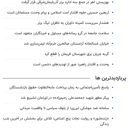
بهزیستی اهر در جمع سه اداره برتر آذربایجان‌شرقی قرار گرفت
اربعین حسینی جلوه اقتدار امت اسلامی و پیام وحدت مسلمانان است
هشدار سرپرست ‌کمیته داوران به ناظران لیگ برتر
سلامت جامعه در گرو رسانه‌های مسئول و خبرنگاران متعهد است
خیابان غسالخانه آرامستان صالحین خرم‌آباد ایمن‌سازی شد
گربه جریان برق شهرستان فریمان را قطع کرد
وحدت و اقتدار راهبرد عبور از تهدیدهای دشمن است
پربازدیدترین ها
پاسخ تأمین‌اجتماعی به زمان پرداخت مابه‌التفاوت حقوق بازنشستگان
پیکر مطهر شهید «محمدعلی رحیم‌زاده» در اورامان تشییع شد
سامانه ضد موشکی لیزری؛ از بلوف سیاسی تا واقعیت میدانی
«زنده‌شور» و روایت نجات پنج اعدامی؛ تلاش برای بخشش در آخرین شب
زندگی