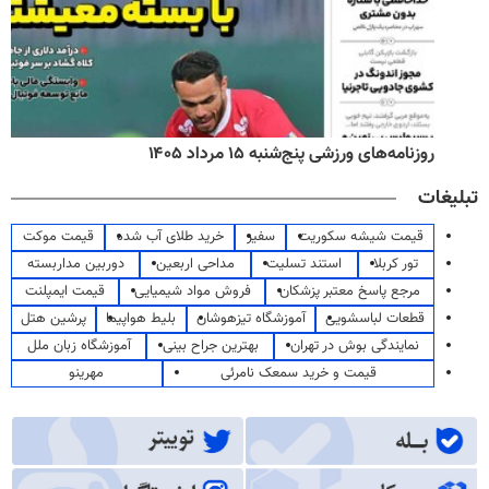
روزنامه‌های ورزشی پنج‌شنبه ۱۵ مرداد ۱۴۰۵
تبلیغات
قیمت شیشه سکوریت
سفیر
خرید طلای آب شده
قیمت موکت
تور کربلا
استند تسلیت
مداحی اربعین
دوربین مداربسته
مرجع پاسخ معتبر پزشکان
فروش مواد شیمیایی
قیمت ایمپلنت
قطعات لباسشویی
آموزشگاه تیزهوشان
بلیط هواپیما
پرشین هتل
نمایندگی بوش در تهران
بهترین جراح بینی
آموزشگاه زبان ملل
قیمت و خرید سمعک نامرئی
مهرینو