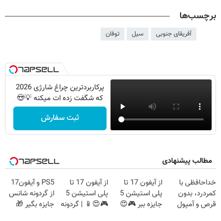
برچسب‌ها
آفریقای جنوبی
سیل
توفان
پرکاربردترین چراغ شارژی 2026
که شگفت زده ات میکنه 💡😍
ثبت سفارش
مطالب پیشنهادی
خداحافظی با
از آیفون 17 تا
از آیفون 17 تا
PS5 و آیفون17
کمردرد، بدون
پلی استیشن 5
پلی استیشن 5
از گردونه شانس
قرص و آمپول
جایزه ببر 🎮😍
🎮😍📱 | گردونه
جایزه بگیر 🎁
📱 | بازی کن ،
بچرخون جایزه