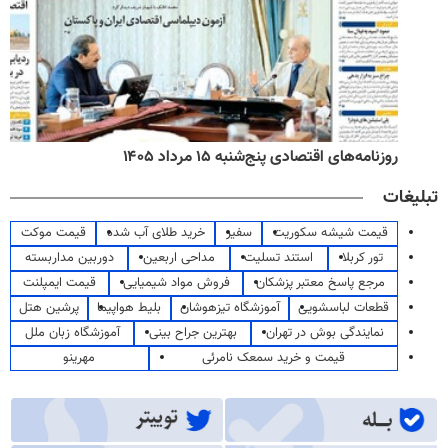
روزنامه‌های اقتصادی پنج‌شنبه ۱۵ مرداد ۱۴۰۵
تبلیغات
قیمت شیشه سکوریت
سفیر
خرید طلای آب شده
قیمت موکت
تور کربلا
استند تسلیت
مداحی اربعین
دوربین مداربسته
مرجع پاسخ معتبر پزشکان
فروش مواد شیمیایی
قیمت ایمپلنت
قطعات لباسشویی
آموزشگاه تیزهوشان
بلیط هواپیما
پرشین هتل
نمایندگی بوش در تهران
بهترین جراح بینی
آموزشگاه زبان ملل
قیمت و خرید سمعک نامرئی
مهرینو