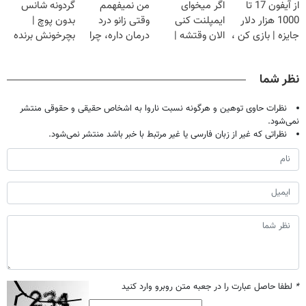
از آیفون 17 تا
اگر میخوای
من نمیفهمم
گردونه شانس
گردونه بچرخون
ببر
1000 هزار دلار
ایمپلنت کنی
وقتی زانو درد
بدون پوچ |
جایزه | بازی کن ،
الان وقتشه |
درمان داره، چرا
بچرخونش برنده
گردونه بچرخون
فقط با ۲۵
دردش رو داری
شو! 🔥😍
میلیون تومان!!!
تحمل میکنی؟❗
نظر شما
نظرات حاوی توهین و هرگونه نسبت ناروا به اشخاص حقیقی و حقوقی منتشر
نمی‌شود.
نظراتی که غیر از زبان فارسی یا غیر مرتبط با خبر باشد منتشر نمی‌شود.
*
لطفا حاصل عبارت را در جعبه متن روبرو وارد کنید