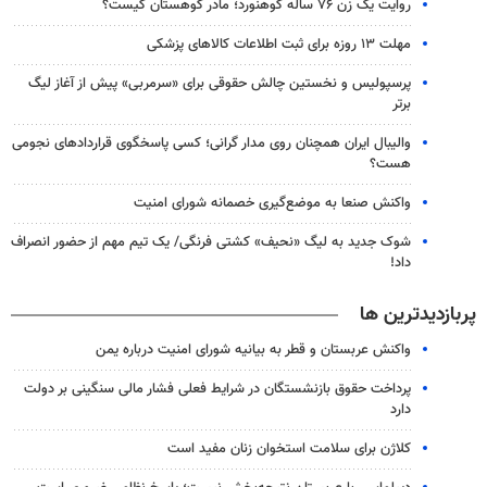
روایت یک زن ۷۶ ساله کوهنورد؛ مادر کوهستان کیست؟
مهلت ۱۳ روزه برای ثبت اطلاعات کالاهای پزشکی
پرسپولیس و نخستین چالش حقوقی برای «سرمربی» پیش از آغاز لیگ
برتر
والیبال ایران همچنان روی مدار گرانی؛ کسی پاسخگوی قراردادهای نجومی
هست؟
واکنش صنعا به موضع‌گیری خصمانه شورای امنیت
شوک جدید به لیگ «نحیف» کشتی فرنگی/ یک تیم مهم از حضور انصراف
داد!
پربازدیدترین ها
واکنش عربستان و قطر به بیانیه شورای امنیت درباره یمن
پرداخت حقوق بازنشستگان در شرایط فعلی فشار مالی سنگینی بر دولت
دارد
کلاژن برای سلامت استخوان زنان مفید است