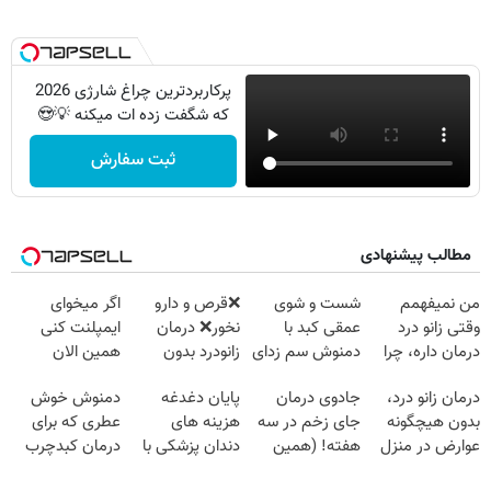
پرکاربردترین چراغ شارژی 2026
که شگفت زده ات میکنه 💡😍
ثبت سفارش
مطالب پیشنهادی
من نمیفهمم
شست و شوی
❌قرص‌ و دارو
اگر میخوای
وقتی زانو درد
عمقی کبد با
نخور❌ درمان
ایمپلنت کنی
درمان داره، چرا
دمنوش سم زدای
زانودرد بدون
همین الان
دردش رو داری
گیاهی
قرص
وقتشه | فقط با
درمان زانو درد،
جادوی درمان
پایان دغدغه
دمنوش خوش
تحمل میکنی؟❗
۲۵ میلیون
بدون هیچگونه
جای زخم در سه
هزینه های
عطری که برای
تومان!!!
عوارض در منزل
هفته! (همین
دندان پزشکی با
درمان کبدچرب
(◂پرسش‌نامه)
حالا رایگان
پک سفید کننده
معجزه میکنه