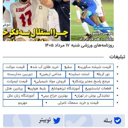
روزنامه‌های ورزشی شنبه ۱۷ مرداد ۱۴۰۵
تبلیغات
قیمت شیشه سکوریت
سفیر
خرید طلای آب شده
قیمت موکت
تور کربلا
استند تسلیت
مداحی اربعین
دوربین مداربسته
مرجع پاسخ معتبر پزشکان
فروش مواد شیمیایی
قیمت ایمپلنت
قطعات لباسشویی
آموزشگاه تیزهوشان
بلیط هواپیما
پرشین هتل
نمایندگی بوش در تهران
بهترین جراح بینی
آموزشگاه زبان ملل
قیمت و خرید سمعک نامرئی
مهرینو