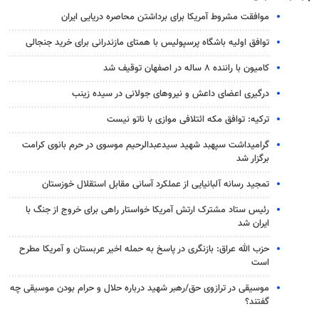
موافقت مشروط آمریکا برای برداشتن محاصره دریایی ایران
توافق اولیه باشگاه پرسپولیس با همتای مازندرانی برای خرید جنجالی
کامیون با راننده ۸ ساله در اصفهان توقیف شد
درگیری اعضای داعش و نیروهای جولانی در سیده زینب
ترکیه: توافق مکه ائتلافی موازی با ناتو نیست
گرامیداشت سپهبد شهید سیدعبدالرحیم موسوی در حرم بانوی کرامت
برگزار شد
تمجید رسانه آلبانیایی از عملکرد آسانی مقابل استقلال خوزستان
رئیس ستاد مشترک ارتش آمریکا خواستار راهی برای خروج از جنگ با
ایران شد
حزب الله عراق: بازنگری در پاسخ به حمله اخیر عربستان و آمریکا مطرح
است
موسیقی در ترازوی حق/رهبر شهید درباره حلال و حرام بودن موسیقی چه
گفتند؟