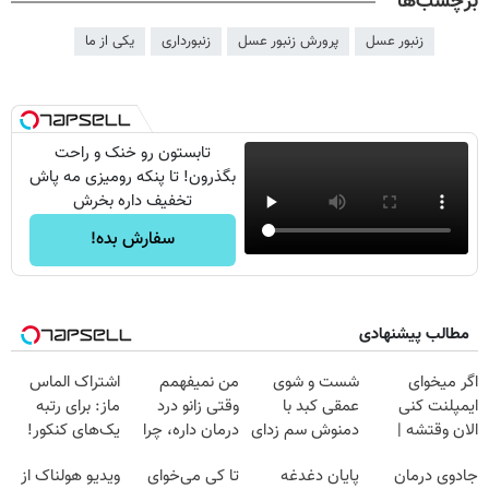
برچسب‌ها
زنبور عسل
پرورش زنبور عسل
زنبورداری
یکی از ما
تابستون رو خنک و راحت
بگذرون! تا پنکه رومیزی مه پاش
تخفیف داره بخرش
سفارش بده!
مطالب پیشنهادی
اگر میخوای
شست و شوی
من نمیفهمم
اشتراک الماس
ایمپلنت کنی
عمقی کبد با
وقتی زانو درد
ماز: برای رتبه
الان وقتشه |
دمنوش سم زدای
درمان داره، چرا
یک‌های کنکور!
فقط با ۲۵
گیاهی
دردش رو داری
جادوی درمان
پایان دغدغه
تا کی می‌خوای
ویدیو هولناک از
میلیون تومان!!!
تحمل میکنی؟❗