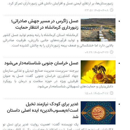
زنبورستان‌ها، بر ارتقای ایمنی عسل و افزایش دانش فنی زنبورداران تمرکز کرد.
۱۴۰۵-۰۴-۰۸ ۲۳:۵۱
عسل زاگرس در مسیر جهش صادراتی؛
زنبورداری کرمانشاه در انتظار حمایت
کرمانشاه- استان کرمانشاه با رتبه پنجم تولید عسل کشور
و تولید فرآورده‌های جانبی باارزش، ظرفیت صادراتی
بالایی دارد اما خشکسالی و ضعف بیمه زنبورداران را به چالش کشیده است.
۱۴۰۵-۰۳-۲۶ ۰۹:۲۹
عسل خراسان جنوبی شناسنامه‌دار می‌شود
بیرجند- سرپرست مدیریت صنایع تبدیلی و غذایی سازمان
جهاد کشاورزی خراسان جنوبی گفت: عسل به عنوان
ظرفیتی ویژه در حوزه سلامت و درمان با رویکرد
دانش‌بنیان و حمایت‌های تسهیلاتی شناسنامه‌دار می‌شود.
۱۴۰۵-۰۳-۱۷ ۱۵:۰۸
غدیر برای کودک نیازمند تخیل
است/«یعسوب‌الدین» ایده اصلی داستان
شد
یک نویسنده گفت: اهمیت روایت غدیر برای نسل نو
انکارناپذیر است؛ چرا که غدیر، اصلی‌ترین اعتقاد شیعه است. یکی از القاب حضرت