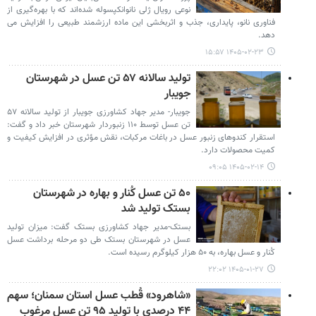
نوعی رویال ژلی نانوانکپسوله شده‌اند که با بهره‌گیری از
فناوری نانو، پایداری، جذب و اثربخشی این ماده ارزشمند طبیعی را افزایش می
دهد.
۱۴۰۵-۰۲-۲۳ ۱۵:۵۷
تولید سالانه ۵۷ تن عسل در شهرستان
جویبار
جویبار- مدیر جهاد کشاورزی جویبار از تولید سالانه ۵۷
تن عسل توسط ۱۱۰ زنبوردار شهرستان خبر داد و گفت:
استقرار کندوهای زنبور عسل در باغات مرکبات، نقش مؤثری در افزایش کیفیت و
کمیت محصولات دارد.
۱۴۰۵-۰۲-۱۴ ۰۹:۰۵
۵۰ تن عسل کُنار و بهاره در شهرستان
بستک تولید شد
بستک-مدیر جهاد کشاورزی بستک گفت: میزان تولید
عسل در شهرستان بستک طی دو مرحله برداشت عسل
کُنار و عسل بهاره، به ۵۰ هزار کیلوگرم رسیده است.
۱۴۰۵-۰۱-۲۷ ۲۲:۰۲
«شاهرود» قُطب عسل استان سمنان؛ سهم
۴۴ درصدی با تولید ۹۵ تن عسل مرغوب