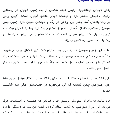
وقتی «
جیانی
اینفانتینو
»، رئیس فیفا، عکسی از یک زمین فوتبال در روستایی
نزدیک لاهیجان منتشر کرد و نوشت: «ایران عاشق فوتبال است»، گویی برخی
ایرانی‌ها یادشان آمد چقدر این ورزش در رگ و خونشان جریان دارد. زمین چمن
سرسبز و ساده‌ای که از نگاه او نمادی از عشق بی‌حد ایرانی‌ها به فوتبال بود، حالا
تبدیل به پلی شد برای «مهدی تاج» که دعوت‌نامه‌ای رسمی برای او بفرستد و
پیشنهاد دهد سری به لاهیجان بزند.
اما از این زمین سرسبز که بگذریم، وارد دنیای خاکستری فوتبال ایران می‌شویم.
مثلاً همین دو تیم محبوب، پرسپولیس و استقلال، که آن‌قدر بدهی انباشته دارند
که اگر طبق قانون تجارت عمل شود، احتمالاً باید برای ادامه فعالیتشان به فکر
راه‌حل جدی باشیم.
یکی ۹۸۶ میلیارد تومان بدهکار است و دیگری ۷۶۹ میلیارد. انگار فوتبال ایران فقط
روی زمین‌های چمن نیست که گل می‌خورد؛ در حساب‌های مالی هم شکست
خورده!
حالا بیایید به ماجرای تیم ملی برسیم. جواد خیابانی که همیشه با احساسات حرف
می‌زند، این بار از تیم ملی به شدت انتقاد کرده و گفته این تیم
دو دستگی
دارد و
برخی بازیکنان شایسته جایشان خالی است. حرف‌هایش تا جایی پیش رفته که