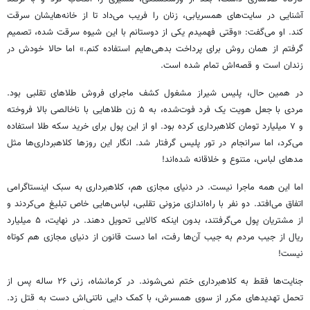
آشنایی در سایت‌های همسریابی، زنان را فریب می‌داد تا از خانه‌هایشان سرقت
کند. او می‌گفت: «وقتی فهمیدم یکی از دوستانم با این شیوه سرقت شده، تصمیم
گرفتم از همان روش برای پرداخت بدهی‌هایم استفاده کنم.» اما حالا خودش در
زندان است و قصه‌اش
تمام شده
است.
در همین حال، پلیس شیراز
مشغول کشف
ماجرای فروش طلاهای تقلبی بود.
مردی با جعل هویت یک فرد فوت‌شده، به ۵ زن طلاهایی با ناخالصی بالا فروخته
و ۷ میلیارد تومان کلاهبرداری کرده بود. او از این پول برای خرید سکه طلا استفاده
می‌کرد، اما سرانجام در تور پلیس گرفتار شد. انگار این روزها کلاهبرداری‌ها مثل
مدهای لباس، متنوع و خلاقانه شده‌اند!
اما این همه ماجرا نیست. در دنیای مجازی هم، کلاهبرداری به سبک اینستاگرامی
اتفاق می‌افتد. دو نفر با راه‌اندازی مزونی تقلبی،
لباس‌هایی
خاص تبلیغ می‌کردند و
از مشتریان پول می‌گرفتند، بدون اینکه کالایی تحویل دهند. در نهایت، ۵ میلیارد
ریال از جیب مردم به جیب آن‌ها رفت، اما دست قانون از دنیای مجازی هم کوتاه
نیست!
جنایت‌ها فقط به کلاهبرداری ختم نمی‌شوند. در کرمانشاه، زنی ۲۶ ساله پس از
تحمل تهدیدهای مکرر از سوی همسرش، با کمک دایی ناتنی‌اش دست به قتل زد.