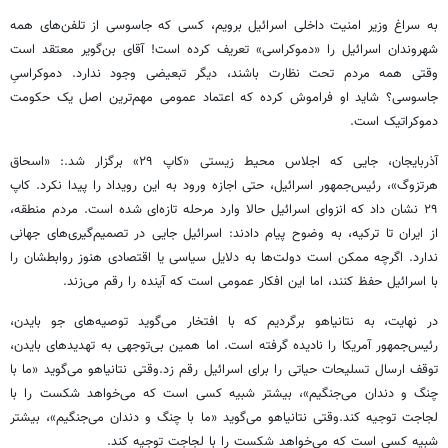
به سراغ وزیر امنیت داخلی اسرائیل برویم، کسی که جاسوسی از
تلفن‌های همه
شهروندان اسرائیل را «دموکراسی» تعریف کرده است! آقای
بن‌گویر
معتقد است
وقتی همه مردم تحت نظارت باشند، دیگر تبعیضی وجود ندارد. دموکراسیِ
جاسوسی؟ شاید او فراموش کرده که اعتماد عمومی مهم‌ترین اصل یک حکومت
دموکراتیک است.
آذربایجان، جایی که اجلاس محیط زیستی «کاپ ۲۹» برگزار شد.: «اسحاق
هرتزوگ
»، رئیس‌جمهور اسرائیل، حتی اجازه ورود به این رویداد را پیدا نکرد. کاپ
۲۹ نشان داد که انزوای اسرائیل حالا وارد مرحله تازه‌ای شده است. مردم منطقه،
از ایران تا ترکیه،
به وضوح
پیام دادند: اسرائیل جایی در تصمیم‌گیری‌های جهانی
ندارد. اگرچه ممکن است دولت‌ها به دلایل سیاسی یا اقتصادی هنوز روابطشان را
با اسرائیل حفظ کنند، اما این افکار عمومی است که آینده را رقم می‌زند.
در نهایت، به نتانیاهو برگردیم که با افتخار می‌گوید توصیه‌های جو
بایدن
،
رئیس‌جمهور آمریکا را نادیده گرفته است. اما همین بی‌توجهی به تهدیدهای
بایدن
،
توقف ارسال تسلیحات حیاتی را برای اسرائیل رقم
زد.وقتی
نتانیاهو می‌گوید «ما با
چنگ و دندان می‌جنگیم»، بیشتر
شبیه
کسی است که می‌خواهد شکست را با
لجاجت توجیه
کند.وقتی
نتانیاهو می‌گوید «ما با چنگ و دندان می‌جنگیم»، بیشتر
شبیه
کسی است که می‌خواهد شکست را با لجاجت توجیه کند.