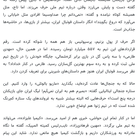
گفته دست
و پایش می‌لرزد وقتی درباره تیم ملی حرف می‌زند. اما تاج، مثل
همیشه کوتاه نیامده و گفته: «نمی‌دانم چرا صداوسیما افرادی مثل خیابانی را
می‌آورد که دروغ بگویند!» انگار داستان فوتبال ایران، بیشتر از بازی‌ها، در حاشیه‌ها
جذاب‌تر است.
اگر حرف از پول بزنیم، پرسپولیس باز هم همه را شوکه کرده است. رقم
قراردادهای این تیم به ۵۵۷ میلیارد تومان رسیده. اما در همین حال، «مهدی
طارمی» با سه پاس گل در بازی برابر کره‌شمالی، جایگاه خودش را در تاریخ تیم
ملی ثبت کرده و به رده سوم بهترین گل‌سازان رسید.
طارمی
در کنار خداداد؟ به
نظر می‌رسد فوتبال ایران هنوز هم داستان‌های شیرینی برای تعریف
کردن
دارد.
حالا که به جنجال‌ها عادت کرده‌اید، بگذارید «ماریو
بالوتلی
» را وارد کنیم. این
ستاره جنجالی ایتالیایی گفته: «بمیرم هم به ایران نمی‌آیم! لیگ ایران جای بازیکنان
درجه پنج است!» حرف‌هایی که البته بیشتر
شبیه
به غرولندهای یک ستاره کم‌رنگ
شده است که در تیم
ژنوا
هم اوضاع خوبی ندارد.
اما در کنار تمام این حواشی، خبری هم از امید می‌رسد. «کیمیا علیزاده»، می‌تواند
به تیم ملی برگردد. «مهین فرهادی‌زاد»، نایب‌رئیس کمیته المپیک، گفته ما نگاه
مادرانه به ورزشکاران داریم و بازگشت کیمیا هیچ مانعی ندارد. شاید این پیام