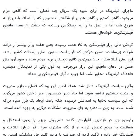
ماجرای فیلترینگ در ایران
شبیه
یک سریال چند فصلی است که گاهی درام
می‌شود، گاهی کمدی و گاهی هم پر از شگفتی! تصمیمی که با اهداف بلندپروازانه
شروع شد، اما در عمل ما را به ایستگاهی رسانده که بیشتر از همه، مافیای
فیلترشکن‌ها خوشحال هستند.
گردش مالی بازار فیلترشکن به ۴۵ همت رسیده، یعنی هفت برابر بیشتر از درآمد
شرکت زیرساخت، همان شرکتی که قرار است ستون اصلی ارتباطات کشور باشد.
این یعنی فیلترشکن، حالا مهم‌ترین کالای دیجیتال برای مردم شده و سود آن، مثل
عسل در دهان مافیای این بازار می‌چرخد.
به قول
یکی از نمایندگان مجلس:
«اهداف فیلترینگ محقق نشد، اما جیب مافیای فیلترشکن پر شد!»
وقتی سیاست فیلترینگ اعمال شد، هدف اصلی این بود که فضای مجازی مدیریت
و امنیت بیشتری فراهم شود. اما حالا دبیر کمیسیون امور داخلی کشور می‌گوید
که این سیاست نه‌تنها به اهدافش نرسیده، بلکه باعث ایجاد یک بازار سیاه بزرگ
شده است. به زبان ساده‌تر: به جای مدیریت، مشکلات دیگری به وجود آمده است.
رئیس‌جمهور در تازه‌ترین اظهاراتش گفته: «نمی‌توان چیزی را بدون استدلال و
شفافیت به مردم تحمیل کرد.» او از نگاه مشترک سران قوا درباره اینترنت و
فیلترینگ خبر داده و تأکید کرده که صداقت با مردم کلید حل مشکلات است. به