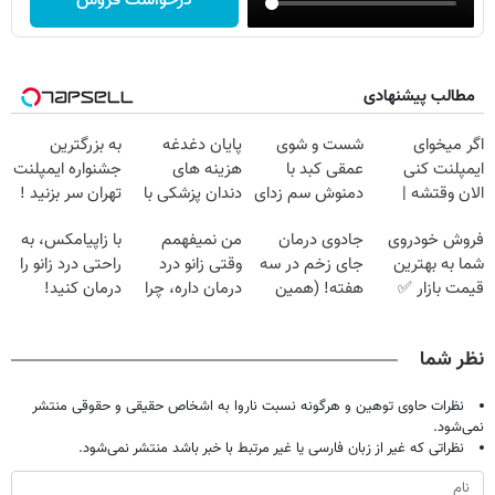
درخواست فروش
مطالب پیشنهادی
اگر میخوای
شست و شوی
پایان دغدغه
به بزرگترین
ایمپلنت کنی
عمقی کبد با
هزینه های
جشنواره ایمپلنت
الان وقتشه |
دمنوش سم زدای
دندان پزشکی با
تهران سر بزنید !
فقط با ۲۵
گیاهی
پک سفید کننده
| فقط ۲۵
فروش خودروی
جادوی درمان
من نمیفهمم
با زاپیامکس، به
میلیون تومان!!!
خانگی
میلیون !
شما به بهترین
جای زخم در سه
وقتی زانو درد
راحتی درد زانو را
قیمت بازار ✅
هفته! (همین
درمان داره، چرا
درمان کنید!
حالا رایگان
دردش رو داری
صحبت کنید)
تحمل میکنی؟❗
نظر شما
نظرات حاوی توهین و هرگونه نسبت ناروا به اشخاص حقیقی و حقوقی منتشر
نمی‌شود.
نظراتی که غیر از زبان فارسی یا غیر مرتبط با خبر باشد منتشر نمی‌شود.