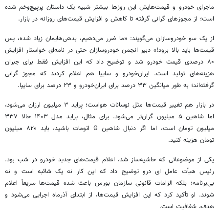
ماجرای خودرو و
قیمت‌هایش
این روزها بیشتر
شبیه
یک داستان پرپیچ‌وخم شده
است؛ از مجوزهای گرانی گرفته تا کاهش و افزایش
قیمت‌های
روزانه در بازار.
از یک سو خودروسازان می‌گویند: «ما ضرر می‌دهیم، بدهی‌هایمان زیاد شده، پس
قیمت‌ها باید بالا برود!» دبیر انجمن خودروسازان حتی در نامه‌ای خواستار افزایش
۸۰ درصدی قیمت خودرو شد و توضیح داد که این افزایش فقط برای جبران
هزینه‌های تولید است. ایران‌خودرو و سایپا هم اعلام کردند که مجوز گرانی
گرفته‌اند؛ به طور میانگین ۳۳ درصد برای ایران‌خودرو و ۲۳ درصد برای سایپا.
در بازار هم تغییر قیمت‌ها مثل نوسانات هواست؛ پراید ۳ میلیون ارزان می‌شود،
اما شاهین ۵ میلیون گران‌تر می‌شود. برای مثال، پراید مدل ۱۴۰۳ حالا ۳۳۷
میلیون تومان است، اما اگر دنبال شاهین G
اتومات
باشید، باید ۸۲۰ میلیون
تومان هزینه
کنید
.
یکی از موضوعاتی که حاشیه‌ساز شد، اعلام قیمت‌های جدید خودرو در شب بود.
رئیس
هیأت
عامل
ای
درو
توضیح داد که این کار نه یک شائبه است و نه
بی‌برنامه؛ بلکه الزامات قانونی سازمان بورس باعث شده قیمت‌ها سریعاً اعلام
شوند. او تأکید کرد که این افزایش قیمت‌ها، از ابتدای آذرماه اجرایی می‌شود و
هدف، شفافیت است.