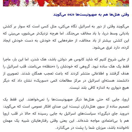
وقتی هتل‌ها هم به صهیونیست‌ها «نه» می‌گویند
می‌گویند وقتی از دور به اسرائیل نگاه می‌کنی، مثل کسی است که سوار بر کشتی
بادبانی وسط دریا، با باد مخالف می‌جنگد. اما هرچه نزدیک‌تر می‌شوی، می‌بینی که
این کشتی بیشتر از باد مخالف، از حفره‌هایی که خودش به دست خودش ایجاد
کرده، دارد غرق می‌شود.
از جایی شروع کنیم که شاید کابوس هر دولتی باشد، هک شدن. اما این بار، ماجرا
فقط یک هک ساده نبود. گروهی که خودشان را «
حنظله
» می‌نامند، قلب اسرائیل را
هدف گرفتند
و اطلاعاتی منتشر کردند که باعث تعجب همگان شدند. تصویری از
دانشمند هسته‌ای اسرائیل در مرکز مطالعات اتمی «
سوریک
» نشان داد که دیگر
هیچ دیواری به اندازه کافی بلند نیست.
اروپا، جایی که حتی هتل‌ها دیگر صهیونیست‌ها را نمی‌خواهند. این فقط یک
تصمیم ساده از سوی هتل‌داران نیست؛ این
صدای
افکار عمومی است که می‌گوید:
«بروید جای دیگری!» سیاست‌های اسرائیل به جایی رسیده که حالا در قلب اروپا
هم با بی‌اعتمادی مواجه شده‌اند. این یعنی وقتی رفتارهایتان
شبیه
یک مهمان
ناخوانده باشد، میزبان شما را پشت در می‌گذارد.