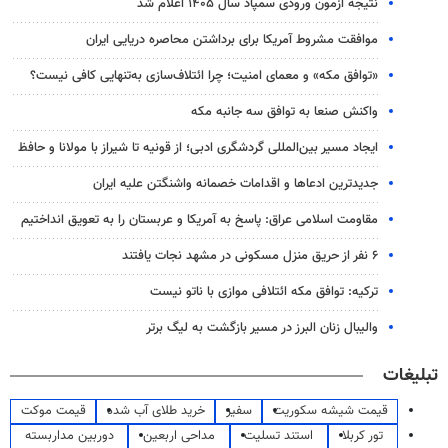
نتیجه آزمون ورودی سمپاد سال ۱۴۰۵ اعلام شد
موافقت مشروط آمریکا برای برداشتن محاصره دریایی ایران
«توافق مکه» و معمای امنیت؛ چرا ائتلاف‌سازی به‌تنهایی کافی نیست؟
واکنش صنعا به توافق سه جانبه مکه
ایجاد مسیر بین‌المللی گردشگری ادبی؛ از قونیه تا شیراز با مولانا و حافظ
جدیدترین ادعاها و اقدامات خصمانه واشنگتن علیه ایران
مقاومت اسلامی عراق: پاسخ به آمریکا و عربستان را به تعویق انداختیم
۶ نفر از حریق منزل مسکونی در مشهد نجات یافتند
ترکیه: توافق مکه ائتلافی موازی با ناتو نیست
والیبال زنان البرز در مسیر بازگشت به لیگ برتر
تبلیغات
قیمت شیشه سکوریت
سفیر
خرید طلای آب شده
قیمت موکت
تور کربلا
استند تسلیت
مداحی اربعین
دوربین مداربسته