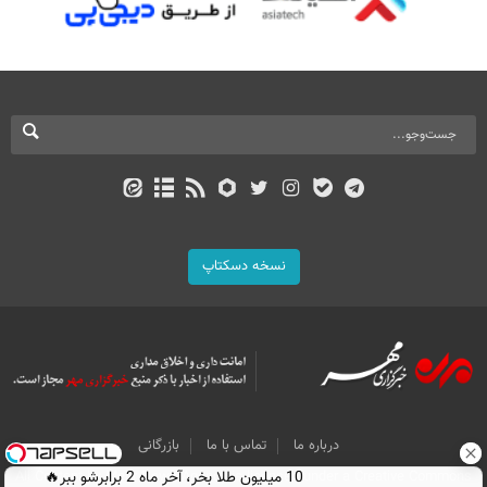
نسخه دسکتاپ
درباره ما
تماس با ما
بازرگانی
All Content by Mehr News Agency is licensed under a Creative Commons
10 میلیون طلا بخر، آخر ماه 2 برابرشو ببر🔥