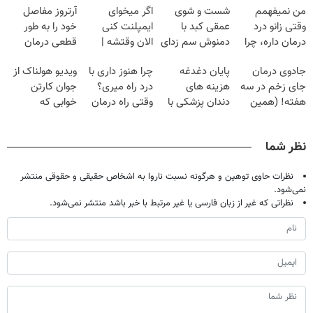
من نمیفهمم
شست و شوی
اگر میخوای
آرتروز مفاصل
وقتی زانو درد
عمقی کبد با
ایمپلنت کنی
خود را به طور
درمان داره، چرا
دمنوش سم زدای
الان وقتشه |
قطعی درمان
دردش رو داری
گیاهی
فقط با ۲۵
کنید!
جادوی درمان
پایان دغدغه
چرا هنوز داری با
ویدیو هولناک از
تحمل میکنی؟❗
میلیون تومان!!!
◗پرسش‌نامه◖
جای زخم در سه
هزینه های
درد راه میری؟
جوان کارتن
هفته! (همین
دندان پزشکی با
وقتی راه درمان
خوابی که
حالا رایگان
پک سفید کننده
جلو پاته!
میلیاردر شد.
صحبت کنید)
خانگی
آموزش رایگان
نظر شما
نظرات حاوی توهین و هرگونه نسبت ناروا به اشخاص حقیقی و حقوقی منتشر
نمی‌شود.
نظراتی که غیر از زبان فارسی یا غیر مرتبط با خبر باشد منتشر نمی‌شود.