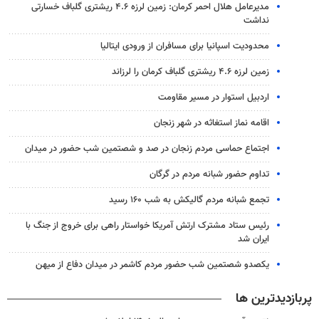
مدیرعامل هلال احمر کرمان: زمین لرزه ۴.۶ ریشتری گلباف خسارتی
نداشت
محدودیت اسپانیا برای مسافران از ورودی ایتالیا
زمین لرزه ۴.۶ ریشتری گلباف کرمان را لرزاند
اردبیل استوار در مسیر مقاومت
اقامه نماز استغاثه در شهر زنجان
اجتماع حماسی مردم زنجان در صد و شصتمین شب حضور در میدان
تداوم حضور شبانه مردم در گرگان
تجمع شبانه مردم گالیکش به شب ۱۶۰ رسید
رئیس ستاد مشترک ارتش آمریکا خواستار راهی برای خروج از جنگ با
ایران شد
یکصدو شصتمین شب حضور مردم کاشمر در میدان دفاع از میهن
پربازدیدترین ها