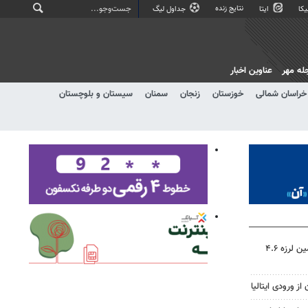
نتایج زنده
کا
ایتا
جداول لیگ
له مهر
عناوین اخبار
خراسان شمالی
خوزستان
زنجان
سمنان
سیستان و بلوچستان
مدیرعامل هلال احمر کرمان: زمین لرزه ۴.۶
ز ورودی ایتالیا