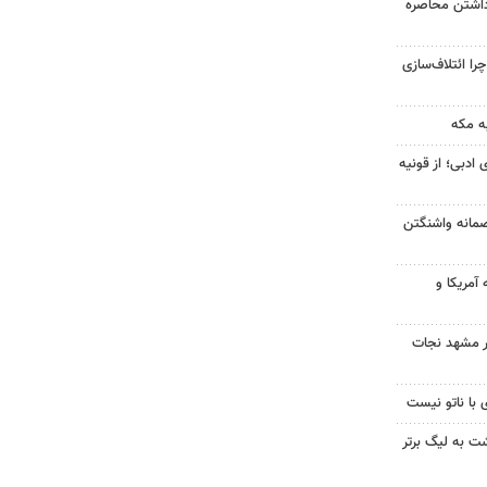
داشتن محاصره
را ائتلاف‌سازی
ه مکه
 ادبی؛ از قونیه
صمانه واشنگتن
آمریکا و
در مشهد نجات
 با ناتو نیست
گشت به لیگ برتر