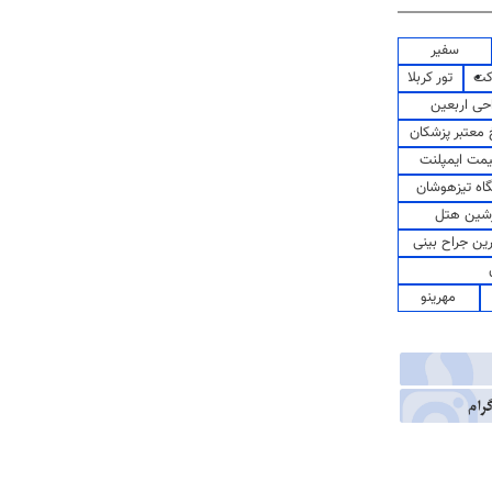
سفیر
کت
تور کربلا
حی اربعین
معتبر پزشکان
مت ایمپلنت
اه تیزهوشان
شین هتل
رین جراح بینی
مهرینو