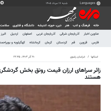
شنبه ۱۷ مرداد ۱۴۰۵
خانه
فرهنگ و ادب
هنر
دين، حوزه، انديشه
دانشگاه و فناوری
سلامت
عناوین اخبار
آذربایجان شرقی
آذربایجان غربی
اصفهان
اردبیل
البرز
فارس
قزوین
قم
کردستان
کرمان
کرمانشاه
کهگیلویه و بویراحمد
استانها
خراسان رضوی
۲۰ آذر ۱۴۰۳، ۲۲:۴۵
زائر سراهای ارزان قیمت رونق بخش گردشگر
هستند