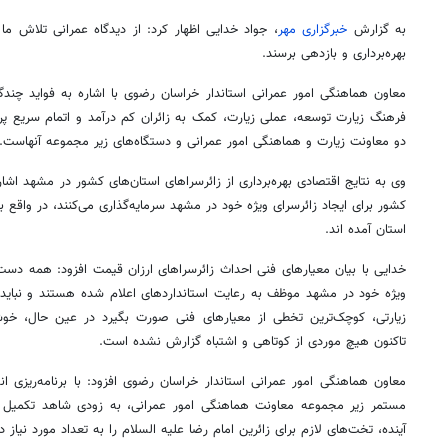
به گزارش
خبرگزاری مهر
، جواد خدایی اظهار کرد: از دیدگاه عمرانی تلاش م
بهره‌برداری و بازدهی برسند.
معاون هماهنگی امور عمرانی استاندار خراسان رضوی با اشاره به فواید چندگ
فرهنگ زیارت توسعه، عملی زیارت، کمک به زائران کم درآمد و اتمام سریع پر
دو معاونت زیارت و هماهنگی امور عمرانی و دستگاه‌های زیر مجموعه آنهاست.
وی به نتایج اقتصادی بهره‌برداری از زائرسراهای استان‌های کشور در مشهد اشار
کشور برای ایجاد زائرسرای ویژه خود در مشهد سرمایه‌گذاری می‌کنند، در واقع
استان آمده
اند
.
خدایی با بیان معیارهای فنی احداث زائرسراهای ارزان قیمت افزود: همه دست‌اند
ویژه خود در مشهد موظف به رعایت استانداردهای اعلام شده هستند و نباید
زیارتی، کوچک‌ترین تخطی از معیارهای فنی صورت بگیرد در عین حال، خوشبخ
تاکنون هیچ موردی از کوتاهی و اشتباه گزارش نشده است.
معاون هماهنگی امور عمرانی استاندار خراسان رضوی افزود: با برنامه‌ریزی 
مستمر زیر مجموعه معاونت هماهنگی امور عمرانی، به زودی شاهد تکمیل و ا
آینده، تخت‌های لازم برای زائرین امام رضا علیه السلام را به تعداد مورد نیاز د