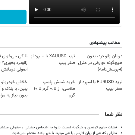
مطالب پیشنهادی
درمان زانو درد، بدون
ترید XAUUSD با اسپرد از
تا کی می‌خوای 
هیچگونه عوارض در منزل
صفر پیپ
زانودرد بخوری؟ ی
(◂پرسش‌نامه)
اصولی درمانش 
ترید EURUSD با اسپرد از
خرید شمش پلمپ
خلافی خودروتو ا
صفر پیپ
طلاسی، از ۰.۵ گرم تا ۱۰
ببین، با پلاک و 
گرم
بدون نیاز به مرا
حضوری
نظر شما
نظرات حاوی توهین و هرگونه نسبت ناروا به اشخاص حقیقی و حقوقی منتشر 
نظراتی که غیر از زبان فارسی یا غیر مرتبط با خبر باشد منتشر نمی‌شود.