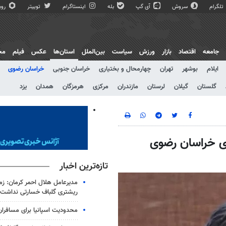
تلگرام
سروش
آی گپ
بله
اینستاگرام
توییتر
روبی
جامعه
اقتصاد
بازار
ورزش
سیاست
بین‌الملل
استان‌ها
عکس
فیلم
مج
ایلام
بوشهر
تهران
چهارمحال و بختیاری
خراسان جنوبی
خراسان رضوی
گلستان
گیلان
لرستان
مازندران
مرکزی
هرمزگان
همدان
یزد
ی خراسان رضوی
تازه‌ترین اخبار
ریشتری گلباف خسارتی نداشت
محدودیت اسپانیا برای مسافران ا