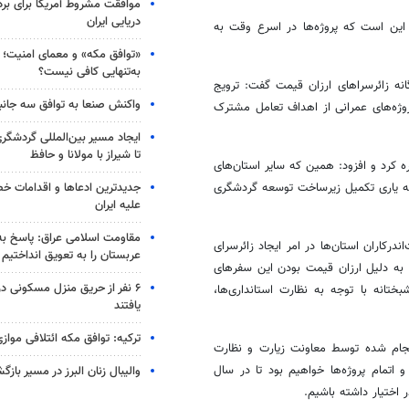
موافقت مشروط آمریکا برای بر
دریایی ایران
ا این است که پروژه‌ها در اسرع وقت به
«توافق مکه» و معمای امنیت؛ چ
به‌تنهایی کافی نیست؟
انه زائرسراهای ارزان قیمت گفت: ترویج
واکنش صنعا به توافق سه جانب
وژه‌های عمرانی از اهداف تعامل مشترک
ایجاد مسیر بین‌المللی گردشگری
تا شیراز با مولانا و حافظ
ه کرد و افزود: همین که سایر استان‌های
جدیدترین ادعاها و اقدامات خ
 به یاری تکمیل زیرساخت توسعه گردشگری
علیه ایران
مقاومت اسلامی عراق: پاسخ به 
رکاران استان‌ها در امر ایجاد زائرسرای
عربستان را به تعویق انداختیم
 به دلیل ارزان قیمت بودن این سفرهای
۶ نفر از حریق منزل مسکونی 
تانه با توجه به نظارت استانداری‌ها،
یافتند
ترکیه: توافق مکه ائتلافی موازی
انجام شده توسط معاونت زیارت و نظارت
تمام پروژه‌ها خواهیم بود تا در سال
والیبال زنان البرز در مسیر باز
ر اختیار داشته باشیم.