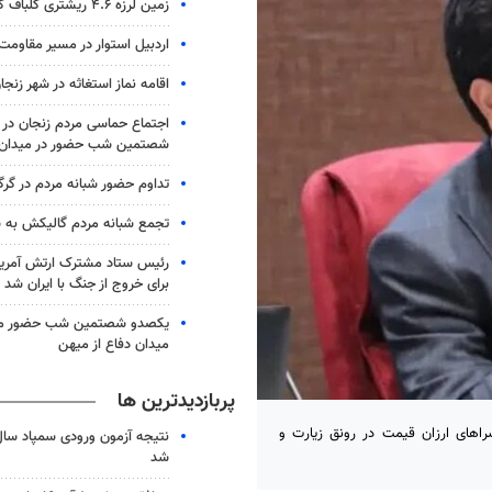
زمین لرزه ۴.۶ ریشتری گلباف کرمان را لرزاند
اردبیل استوار در مسیر مقاومت
اقامه نماز استغاثه در شهر زنجا
اجتماع حماسی مردم زنجان در 
شصتمین شب حضور در میدان
تداوم حضور شبانه مردم در گرگ
تجمع شبانه مردم گالیکش به شب ۱۶۰
رئیس ستاد مشترک ارتش آمریکا
برای خروج از جنگ با ایران شد
یکصدو شصتمین شب حضور مرد
میدان دفاع از میهن
پربازدیدترین ها
اهای ارزان قیمت در رونق زیارت و
شد