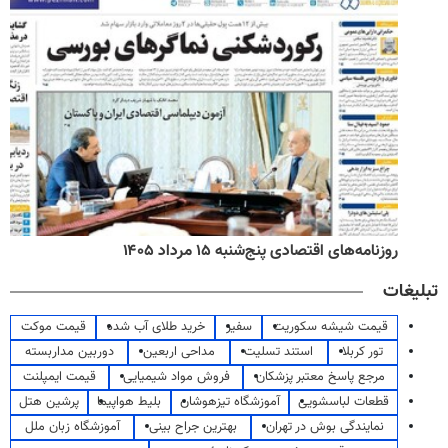
روزنامه‌های اقتصادی پنج‌شنبه ۱۵ مرداد ۱۴۰۵
تبلیغات
قیمت شیشه سکوریت
سفیر
خرید طلای آب شده
قیمت موکت
تور کربلا
استند تسلیت
مداحی اربعین
دوربین مداربسته
مرجع پاسخ معتبر پزشکان
فروش مواد شیمیایی
قیمت ایمپلنت
قطعات لباسشویی
آموزشگاه تیزهوشان
بلیط هواپیما
پرشین هتل
نمایندگی بوش در تهران
بهترین جراح بینی
آموزشگاه زبان ملل