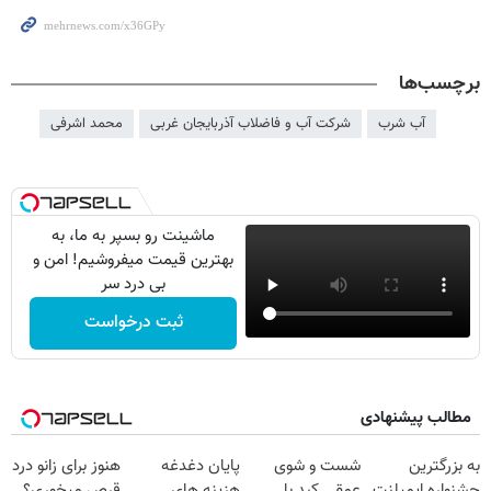
برچسب‌ها
آب شرب
شرکت آب و فاضلاب آذربایجان غربی
محمد اشرفی
ماشینت رو بسپر به ما، به
بهترین قیمت میفروشیم! امن و
بی درد سر
ثبت درخواست
مطالب پیشنهادی
به بزرگترین
شست و شوی
پایان دغدغه
هنوز برای زانو درد
جشنواره ایمپلنت
عمقی کبد با
هزینه های
قرص میخوری؟