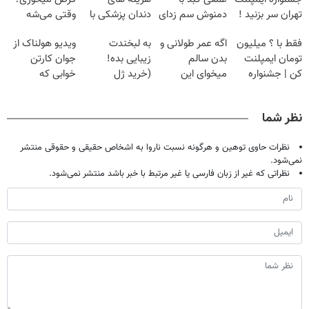
تهران سر بزنید !
دمنوش سم زدای
دندان پزشکی با
وقتی می‌شه
| فقط ۲۵
گیاهی
پک سفید کننده
بدون عمل
فقط با ؟ میلیون
اگه عمر طولانی و
به لبخندت
ویدیو هولناک از
میلیون !
خانگی
درمانش کرد؟؟؟؟
تومان ایمپلنت
بدن سالم
زیبایی بده!
جوان کارتن
کن | جشنواره
میخوای این
(خرید ژل
خوابی که
تموم نشه !!!
نوشیدنی رو با
سفیدکننده
میلیاردر شد.
تخفیف بخر
دندان
آموزش رایگان
نظر شما
با40%تخفیف)
نظرات حاوی توهین و هرگونه نسبت ناروا به اشخاص حقیقی و حقوقی منتشر
نمی‌شود.
نظراتی که غیر از زبان فارسی یا غیر مرتبط با خبر باشد منتشر نمی‌شود.