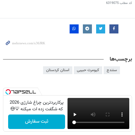
کد مطلب
6319075
برچسب‌ها
سنندج
کیومرث حبیبی
استان کردستان
پرکاربردترین چراغ شارژی 2026
که شگفت زده ات میکنه 💡😍
ثبت سفارش