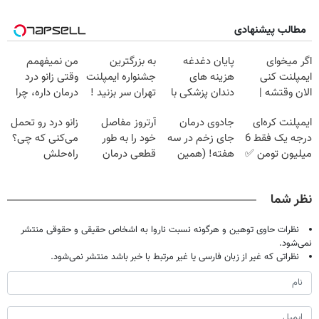
مطالب پیشنهادی
اگر میخوای
پایان دغدغه
به بزرگترین
من نمیفهمم
ایمپلنت کنی
هزینه های
جشنواره ایمپلنت
وقتی زانو درد
الان وقتشه |
دندان پزشکی با
تهران سر بزنید !
درمان داره، چرا
فقط با ۲۵
پک سفید کننده
| فقط ۲۵
دردش رو داری
ایمپلنت کره‌ای
جادوی درمان
آرتروز مفاصل
زانو درد رو تحمل
میلیون تومان!!!
خانگی
میلیون !
تحمل میکنی؟❗
درجه یک فقط 6
جای زخم در سه
خود را به طور
می‌کنی که چی؟
میلیون تومن ✅
هفته! (همین
قطعی درمان
راه‌حلش
حالا رایگان
کنید!
همین‌جاست!
صحبت کنید)
◗پرسش‌نامه◖
نظر شما
نظرات حاوی توهین و هرگونه نسبت ناروا به اشخاص حقیقی و حقوقی منتشر
نمی‌شود.
نظراتی که غیر از زبان فارسی یا غیر مرتبط با خبر باشد منتشر نمی‌شود.