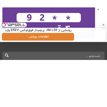
رونمایی از IM LS9، پرچم‌دار فوق‌لوکس EREV وارد
بازار ایران شد
اطلاعات بیشتر..
نسخه دسکتاپ