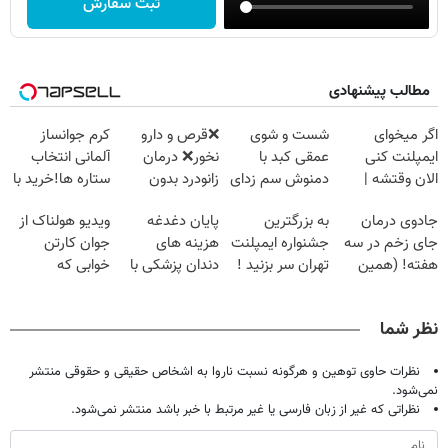
ثبت سفارش
مطالب پیشنهادی
اگر میخوای
شست و شوی
❌قرص‌ و دارو
کرم جوانساز
ایمپلنت کنی
عمقی کبد با
نخور❌ درمان
آلمانی انتخاب
الان وقتشه |
دمنوش سم زدای
زانودرد بدون
ستاره ها!خرید با
فقط با ۲۵
گیاهی
قرص
تخفیف
جادوی درمان
به بزرگترین
پایان دغدغه
ویدیو هولناک از
میلیون تومان!!!
جای زخم در سه
جشنواره ایمپلنت
هزینه های
جوان کارتن
هفته! (همین
تهران سر بزنید !
دندان پزشکی با
خوابی که
حالا رایگان
| فقط ۲۵
پک سفید کننده
میلیاردر شد.
صحبت کنید)
میلیون !
خانگی
آموزش رایگان
نظر شما
نظرات حاوی توهین و هرگونه نسبت ناروا به اشخاص حقیقی و حقوقی منتشر
نمی‌شود.
نظراتی که غیر از زبان فارسی یا غیر مرتبط با خبر باشد منتشر نمی‌شود.