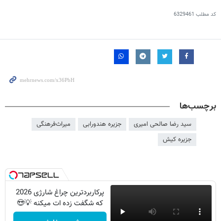
کد مطلب
6329461
برچسب‌ها
سید رضا صالحی امیری
جزیره هندورابی
میراث‌فرهنگی
جزیره کیش
پرکاربردترین چراغ شارژی 2026
که شگفت زده ات میکنه 💡😍