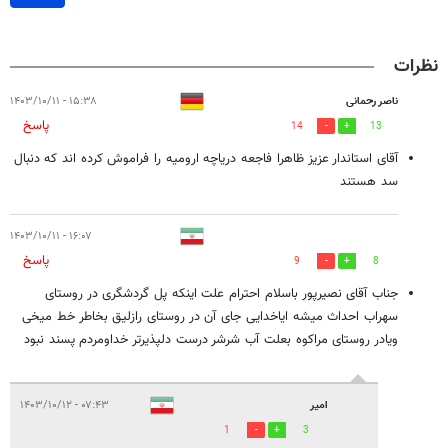
نظرات
ناصر رحمانی
۱۵:۳۸ - ۱۴۰۳/۱۰/۱۱
پاسخ
14
13
آقای استاندار عزیز ظاهرا فاجعه دریاچه ارومیه را فراموش کرده اند که دنبال
سد هستند
۱۶:۰۷ - ۱۴۰۳/۱۰/۱۱
پاسخ
9
8
جناب آقای نصیرپور باسلام احترام علت اینکه پل گردشگری در روستای
سهراب احداث میشه ایاخدایی جای آن در روستای رازلیق بخاطر خط میخی
ویادر روستای مراکوه بعلت آب شرشر درست دلپذیرتر خداومردم پسند نبود
امیر
۰۷:۴۳ - ۱۴۰۳/۱۰/۱۲
1
3