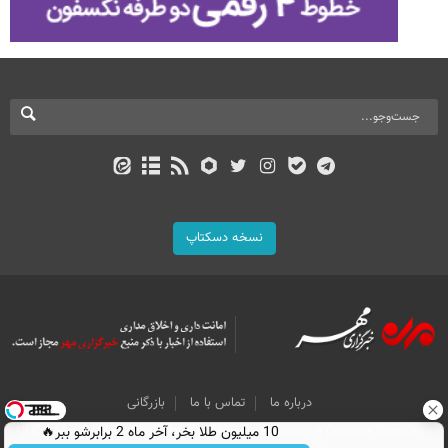
نسخه دسکتاپ
درباره ما
تماس با ما
بازرگانی
10 میلیون طلا بخر، آخر ماه 2 برابرشو ببر🔥
All Content by Mehr News Agency is licensed under a Creative Commons