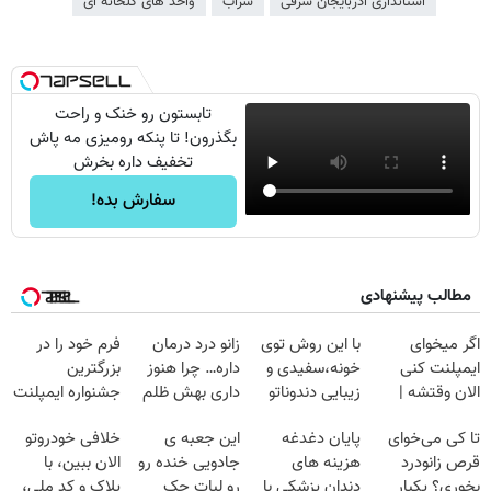
استانداری آذربایجان شرقی
سراب
واحد های گلخانه ای
تابستون رو خنک و راحت
بگذرون! تا پنکه رومیزی مه پاش
تخفیف داره بخرش
سفارش بده!
مطالب پیشنهادی
اگر میخوای
با این روش توی
زانو درد درمان
فرم خود را در
ایمپلنت کنی
خونه،سفیدی و
داره… چرا هنوز
بزرگترین
الان وقتشه |
زیبایی دندوناتو
داری بهش ظلم
جشنواره ایمپلنت
فقط با ۲۵
برگردون
می‌کنی؟
تهران پر کنید ! |
تا کی می‌خوای
پایان دغدغه
این جعبه ی
خلافی خودروتو
میلیون تومان!!!
(40%off)
فقط ۲۵ میلیون
قرص زانودرد
هزینه های
جادویی خنده رو
الان ببین، با
بخوری؟ یکبار
دندان پزشکی با
رو لبات حک
پلاک و کد ملی،