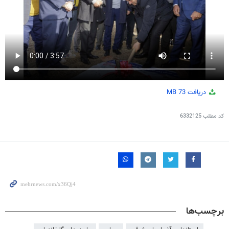
دریافت
73 MB
کد مطلب
6332125
برچسب‌ها