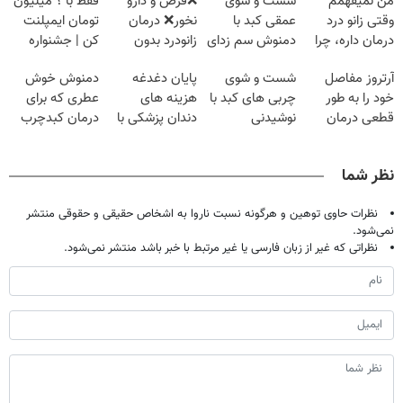
من نمیفهمم
شست و شوی
❌قرص‌ و دارو
فقط با ؟ میلیون
وقتی زانو درد
عمقی کبد با
نخور❌ درمان
تومان ایمپلنت
درمان داره، چرا
دمنوش سم زدای
زانودرد بدون
کن | جشنواره
دردش رو داری
گیاهی
قرص
تموم نشه !!!
آرتروز مفاصل
شست و شوی
پایان دغدغه
دمنوش خوش
تحمل میکنی؟❗
خود را به طور
چربی های کبد با
هزینه های
عطری که برای
قطعی درمان
نوشیدنی
دندان پزشکی با
درمان کبدچرب
کنید!
گیاهی(55%تخفیف)
پک سفید کننده
معجزه میکنه
◂پرسش‌نامه▸
خانگی
نظر شما
نظرات حاوی توهین و هرگونه نسبت ناروا به اشخاص حقیقی و حقوقی منتشر
نمی‌شود.
نظراتی که غیر از زبان فارسی یا غیر مرتبط با خبر باشد منتشر نمی‌شود.