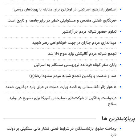
استقرار رادارهای اسرائیلی در اوکراین برای مقابله با پهپادهای روسی
خبرنگاری شغلی مقدس و مسئولیتی خطیر در برابر جامعه و تاریخ است
تداوم حضور شبانه مردم در آزادشهر
میدانداری مردم چناران در جهت خونخواهی رهبر شهید
تجمع شبانه مردم گالیکش وارد موج ۱۶۱ شد
پایان سفر کوتاه فرمانده تروریستی سنتکام به اسرائیل
صد و شصت و یکمین تجمع شبانه مردم مشهدالرضا(ع)
۵ هزار زائر افغانستانی به قصد زیارت عتبات در عراق وارد دوغارون شدند
درخواست پنتاگون از شرکت‌های تسلیحاتی آمریکا برای تسریع در تولید
سلاح
پربازدیدترین ها
پرداخت حقوق بازنشستگان در شرایط فعلی فشار مالی سنگینی بر دولت
دارد