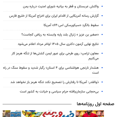
واکنش عربستان و قطر به بیانیه شورای امنیت درباره یمن
گزارش رسانه آمریکایی از اقدام ایران برای اخراج آمریکا از خلیج فارس
سقوط بالگرد «سیکورسکی اس-۶۴» آمریکا
«صغیر بن عزیز » ژنرال بلند پایه وابسته به ریاض کجاست؟
نتایج نهایی آزمون دکتری سال ۱۴۰۵ اواخر مرداد اعلام می‌شود
معاون ترامپ: روی طرحی برای عبور ایمن کشتی‌ها از تنگه هرمز کار
می‌کنیم
هشدار نارنجی هواشناسی برای ۴ استان؛ رگبار شدید و سقوط سنگ در راه
است
ذوالقدر: آمریکا تا رفتارش را تصحیح نکند تنگه هرمز باز نخواهد شد
بی‌حجابی سازمان‌یافته حرام سیاسی و خیانت به کشور است
صفحه اول روزنامه‌ها