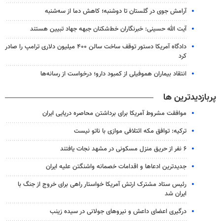
آرامش جوی در گلستان تا دوشنبه؛ کاهش دما از سه‌شنبه
آیت الله حسینی: خبرنگاران خط‌شکنان جبهه جهاد تبیین هستند
دادگاه آمریکا دستور توقف ساخت سالن ۴۰۰ میلیون دلاری ترامپ را صادر
کرد
انتقاد بیماران هموفیلی از کمبود دارو؛ درخواست از رسانه‌ها
پربازدیدترین ها
موافقت مشروط آمریکا برای برداشتن محاصره دریایی ایران
ترکیه: توافق مکه ائتلافی موازی با ناتو نیست
۶ نفر از حریق منزل مسکونی در مشهد نجات یافتند
جدیدترین ادعاها و اقدامات خصمانه واشنگتن علیه ایران
رئیس ستاد مشترک ارتش آمریکا خواستار راهی برای خروج از جنگ با
ایران شد
درگیری اعضای داعش و نیروهای جولانی در سیده زینب