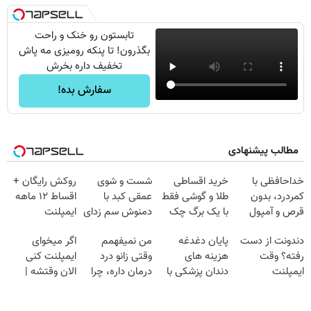
تابستون رو خنک و راحت
بگذرون! تا پنکه رومیزی مه پاش
تخفیف داره بخرش
سفارش بده!
مطالب پیشنهادی
خداحافظی با
خرید اقساطی
شست و شوی
روکش رایگان +
کمردرد، بدون
طلا و گوشی فقط
عمقی کبد با
اقساط ۱۲ ماهه
قرص و آمپول
با یک برگ چک
دمنوش سم زدای
ایمپلنت
صیادی
گیاهی
دندونت از دست
پایان دغدغه
من نمیفهمم
اگر میخوای
رفته؟ وقت
هزینه های
وقتی زانو درد
ایمپلنت کنی
ایمپلنت
دندان پزشکی با
درمان داره، چرا
الان وقتشه |
دیجیتاله
پک سفید کننده
دردش رو داری
فقط با ۲۵
خانگی
تحمل میکنی؟❗
میلیون تومان!!!