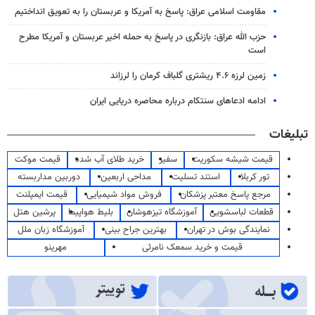
مقاومت اسلامی عراق: پاسخ به آمریکا و عربستان را به تعویق انداختیم
حزب الله عراق: بازنگری در پاسخ به حمله اخیر عربستان و آمریکا مطرح
است
زمین لرزه ۴.۶ ریشتری گلباف کرمان را لرزاند
ادامه ادعاهای سنتکام درباره محاصره دریایی ایران
تبلیغات
قیمت شیشه سکوریت
سفیر
خرید طلای آب شده
قیمت موکت
تور کربلا
استند تسلیت
مداحی اربعین
دوربین مداربسته
مرجع پاسخ معتبر پزشکان
فروش مواد شیمیایی
قیمت ایمپلنت
قطعات لباسشویی
آموزشگاه تیزهوشان
بلیط هواپیما
پرشین هتل
نمایندگی بوش در تهران
بهترین جراح بینی
آموزشگاه زبان ملل
قیمت و خرید سمعک نامرئی
مهرینو