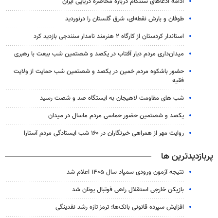
ادامه ادعاهای سنتکام درباره محاصره دریایی ایران
طوفان و بارش نقطه‌ای، شرق گلستان را درنوردید
استاندار کردستان از کارگاه ۲ هنرمند نامدار سنندجی بازدید کرد
میدان‌داری مردم دیار آفتاب در یکصد و شصتمین شب بیعت با رهبری
حضور باشکوه مردم خمین در یکصد و شصتمین شب حمایت از ولایت
فقیه
شب های مقاومت لاهیجان به ایستگاه صد و شصت رسید
یکصد و شصتمین حضور حماسی مردم ماسال در میدان
روایت مهر از همراهی خبرنگاران در ۱۶۰ شب ایستادگی مردم آستارا
پربازدیدترین ها
نتیجه آزمون ورودی سمپاد سال ۱۴۰۵ اعلام شد
بازیکن خارجی استقلال راهی فوتبال یونان شد
افزایش سپرده قانونی بانک‌ها؛ ترمز تازه رشد نقدینگی