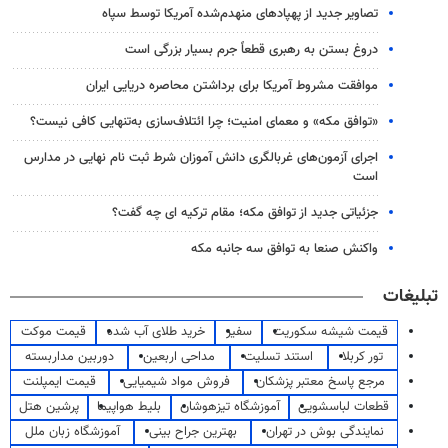
تصاویر جدید از پهپادهای منهدم‌شده آمریکا توسط سپاه
دروغ بستن به رهبری قطعاً جرم بسیار بزرگی است
موافقت مشروط آمریکا برای برداشتن محاصره دریایی ایران
«توافق مکه» و معمای امنیت؛ چرا ائتلاف‌سازی به‌تنهایی کافی نیست؟
اجرای آزمون‌های غربالگری دانش آموزان شرط ثبت نام نهایی در مدارس
است
جزئیاتی جدید از توافق مکه؛ مقام ترکیه ای چه گفت؟
واکنش صنعا به توافق سه جانبه مکه
تبلیغات
قیمت شیشه سکوریت
سفیر
خرید طلای آب شده
قیمت موکت
تور کربلا
استند تسلیت
مداحی اربعین
دوربین مداربسته
مرجع پاسخ معتبر پزشکان
فروش مواد شیمیایی
قیمت ایمپلنت
قطعات لباسشویی
آموزشگاه تیزهوشان
بلیط هواپیما
پرشین هتل
نمایندگی بوش در تهران
بهترین جراح بینی
آموزشگاه زبان ملل