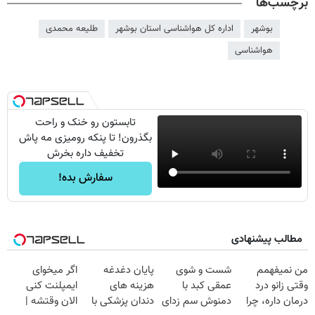
برچسب‌ها
بوشهر
اداره کل هواشناسی استان بوشهر
طلیعه محمدی
هواشناسی
تابستون رو خنک و راحت
بگذرون! تا پنکه رومیزی مه پاش
تخفیف داره بخرش
سفارش بده!
مطالب پیشنهادی
من نمیفهمم
شست و شوی
پایان دغدغه
اگر میخوای
وقتی زانو درد
عمقی کبد با
هزینه های
ایمپلنت کنی
درمان داره، چرا
دمنوش سم زدای
دندان پزشکی با
الان وقتشه |