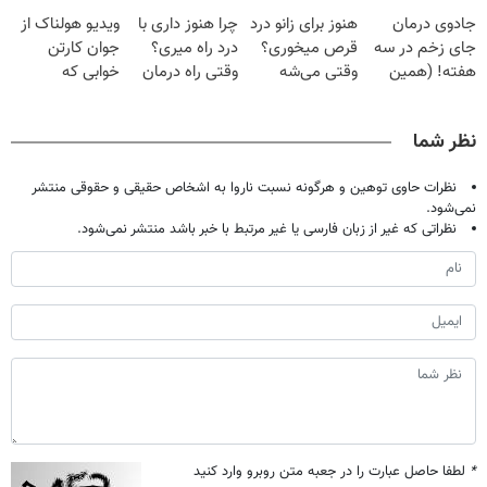
دردش رو داری
گیاهی
پک سفید کننده
فقط با ۲۵
جادوی درمان
هنوز برای زانو درد
چرا هنوز داری با
ویدیو هولناک از
تحمل میکنی؟❗
خانگی
میلیون تومان!!!
جای زخم در سه
قرص میخوری؟
درد راه میری؟
جوان کارتن
هفته! (همین
وقتی می‌شه
وقتی راه درمان
خوابی که
حالا رایگان
بدون عمل
جلو پاته!
میلیاردر شد.
صحبت کنید)
درمانش کرد؟؟؟؟
آموزش رایگان
نظر شما
نظرات حاوی توهین و هرگونه نسبت ناروا به اشخاص حقیقی و حقوقی منتشر
نمی‌شود.
نظراتی که غیر از زبان فارسی یا غیر مرتبط با خبر باشد منتشر نمی‌شود.
*
لطفا حاصل عبارت را در جعبه متن روبرو وارد کنید