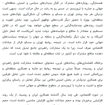
همسایگی، رویکردهای مشترک در قبال پدیدارهای سیاسی و امنیتی منطقه‌ای -
جهانی و مبارزه با تروریسم، در مسیر رو به رشد در حال حرکت است. بدیهی است
نزدیکی هر چه بیشتر تهران و مسکو و متعاقب آن شکل‌گیری بلوک‌های جدید
منطقه‌ای، بویژه با حضور دیگر قدرت‌های نوظهور آسیایی، نوید بخش تقویت و
تثبیت روندهای چندجانبه‌گرایی در سطح جهانی خواهد بود؛ امری که در تقابل
مستقیم و معنادار با منافع و خواسته‌های دولت جدید آمریکاست که شعار «اول
آمریکا» و به بیان دیگر یکجانبه‌گرایی و سلطه بر جهان را سرلوحه سیاست‌های
جهانی خود قرار داده است. در نتیجه، روابط تهران و مسکو فراتر از مبادلات
اقتصادی صرف است زیرا به یک مشارکت راهبردی جامع تبدیل شده که نشان
دهنده منافع مشترک دو کشور در ثبات منطقه‌ای و مقابله با نفوذ غرب است.
برخلاف فضاسازی‌های رسانه‌های غربی، محتوای «معاهده مشارکت جامع راهبردی
ایران و روسیه»، صرفاً مبتنی بر توسعه روابط دو جانبه و همکاری منطقه‌ای و
بین‌المللی است و علیه هیچ طرف سومی تنظیم نشده است. حتی تمایل طرفین
برای همکاری نزدیک‌تر در بخش امنیتی-دفاعی نیز، بیانگر تعامل در راستای برقراری
صلح و امنیت و مبارزه با تروریسم در سطوح منطقه‌ای و جهانی است.
در حوزه اقتصادی، طی چند سال گذشته همکاری ایران و روسیه، از یک روند
افزایشی برخوردار بوده و حجم مبادلات تجاری افزایش مناسبی داشته است؛ حجم