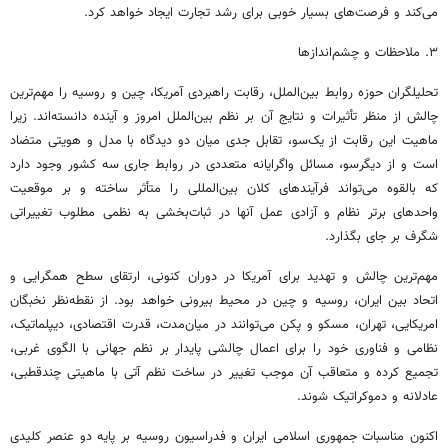
می‌کند و فرصت‌های بسیار خوبی برای رشد تجارت ایجاد خواهد کرد.
۳. ملاحظات و چشم‌اندازها
تحلیلگران حوزه روابط بین‌الملل، رقابت راهبردی آمریکا، چین و روسیه را مهم‌ترین
چالش از منظر تأثیرات و نتایج آن بر نظم بین‌الملل امروز و آینده دانسته‌اند. زیرا
ماهیت این رقابت از یک‌سو، تقابل جدی میان دو دیدگاه با مدل و هویتی متضاد
است و از
دیگرسو
، مسائل
واگرایانه
متعددی در روابط جاری سه کشور وجود دارد
که بالقوه می‌تواند فرآیندهای کلان بین‌المللی را متأثر ساخته و بر موقعیت
واحدهای برتر نظام و آزادی عمل آنها در ثبات‌بخشی به نظمی مطلوب تغییراتی
شگرف بر جای بگذارد.
مهم‌ترین چالش و تهدید برای آمریکا در دوران کنونی، ارتقای سطح همگرایی و
اتحاد بین ایران، روسیه و چین در محیط بیرونی خواهد بود. از نقطه‌نظر نخبگان
امریکایی، تهران، مسکو و پکن می‌توانند در میان‌مدت، قدرت اقتصادی، دیپلماتیک،
نظامی و فناوری خود را برای اعمال چالشی پایدار بر نظم جهانی با الگوی غربی،
تجمیع کرده و متعاقب آن موجب تغییر در ساخت نظم آتی با ماهیتی چندقطبی،
عادلانه و دموکراتیک شوند.
اکنون مناسبات جمهوری اسلامی ایران و فدراسیون روسیه بر پایه دو عنصر کلیدی