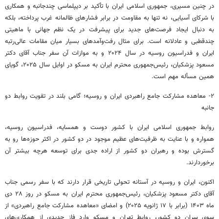
در چنین مسیری، جمهوری اسلامی ایران با تأکید بر دیپلماسی چندجانبه و همکاری
با شرکای آسیایی، نه تنها به مقاومت در برابر فشارهای ظالمانه غرب پرداخته، بلکه
به دنبال ایجاد فرصت‌های جدید برای پیشرفت در یک نظم جهانی با ماهیتی
چندقطبی و عادلانه است. برای مثال رفت‌وآمدهای بسیار میان مقامات عالی‌رتبه
ایران و فدراسیون روسیه در سال ۲۰۲۴ و به موازات آن سفر جناب آقای دکتر
مسعود پزشکیان، رئیس‌جمهوری محترم ایران به مسکو در اوایل سال ۲۰۲۵، گویای
همین
مسأله
مهم است.
۲- معاهده مشارکت جامع راهبردی ایران و روسیه؛ گامی بلند در تقویت روابط دو
جانبه
روابط جمهوری اسلامی ایران با کشور دوست و همسایه، فدراسیون روسیه،
همواره و با عنایت به ظرفیت‌های عظیم موجود در دو کشور در اکثر حوزه‌ها رو به
گسترش بوده و رهبران دو کشور از اراده جدی برای توسعه هرچه بیشتر آن
برخوردارند.
اکنون، ایران و روسیه در آستانه تحولی تاریخی قرار دارند که با سفر رسمی جناب
آقای دکتر مسعود پزشکیان، رئیس‌جمهوری محترم ایران به مسکو در روز ۲۸ دی
ماه ۱۴۰۳ (برابر با ۱۷ ژانویه ۲۰۲۵) و امضای «معاهده مشارکت جامع راهبردی» از
سوی سران دو کشور، روابط تهران و مسکو وارد فاز جدیدی از همکاری‌های