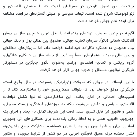
بی‌تردید، این تحول تاریخی در جغرافیای قدرت که با ماهیتی اقتصادی و
ژئواکونومیک
شروع شده است، تبعات سیاسی و امنیتی گسترده‌ای در ابعاد مختلف
برای آینده نظم جهانی خواهد داشت.
اگرچه در چنین محیطی، نهادهای چندجانبه با مدل غربی همچون سازمان پیمان
آتلانتیک شمالی (ناتو)، سازمان تجارت جهانی، صندوق بین‌المللی پول و بانک جهانی
و…، همچنان به عملکرد ناکارآمد خود ادامه خواهند داد، اما سازوکارهای منطقه‌ای
و بین‌المللی جدید با هنجارهای بعضاً
پساغربی
از جمله سازمان همکاری شانگهای،
گروه
بریکس
و اتحادیه اقتصادی اوراسیا به‌عنوان الگوی جایگزین در دستورکار
بازیگران نوظهور، مستقل و جنوب جهانی قرار خواهد گرفت.
با این اوصاف، در جهانی که تحولات ژئوپلیتیکی به‌سرعت در حال وقوع است،
بازیگرانی موفق خواهند بود که بتوانند همکاری‌های خود را ساختارمند کنند تا از
آسیب‌های احتمالی در امان بمانند. این
ساختارمندی
نه تنها شامل توافقات
اقتصادی، سیاسی و دفاعی می‌شود، بلکه به حوزه‌های فرهنگی، زیست محیطی،
علمی و فناوری نیز قابل
تسری
است. تحت این شرایط، تمایل به ایجاد و اجرای یک
چهارچوب قانونی، عملی و به لحاظ زمانی بلندمدت برای همکاری‌های آتی جمهوری
اسلامی ایران و فدراسیون روسیه با عنوان «معاهده مشارکت جامع راهبردی»،
نشان دهنده درک عمیق نخبگان اجرایی هر دو کشور از شرایط پیچیده و متغیر