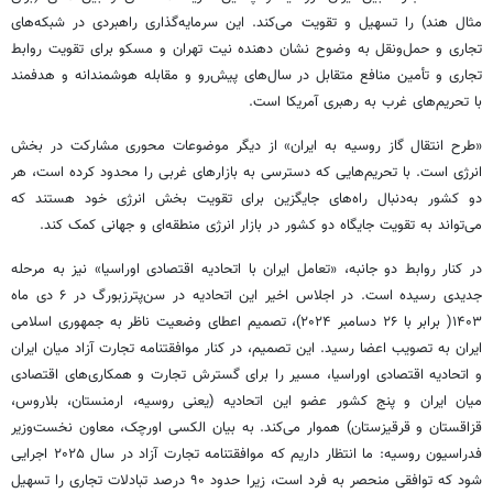
مثال هند) را تسهیل و تقویت می‌کند. این سرمایه‌گذاری راهبردی در شبکه‌های
تجاری و حمل‌ونقل به وضوح نشان دهنده نیت تهران و مسکو برای تقویت روابط
تجاری و تأمین منافع متقابل در سال‌های پیش‌رو و مقابله هوشمندانه و هدفمند
با تحریم‌های غرب به رهبری آمریکا است.
«طرح انتقال گاز روسیه به ایران» از دیگر موضوعات محوری مشارکت در بخش
انرژی است. با تحریم‌هایی که دسترسی به بازارهای غربی را محدود کرده است، هر
دو کشور به‌دنبال راه‌های جایگزین برای تقویت بخش انرژی خود هستند که
می‌تواند به تقویت جایگاه دو کشور در بازار انرژی منطقه‌ای و جهانی کمک کند.
در کنار روابط دو جانبه، «تعامل ایران با اتحادیه اقتصادی اوراسیا» نیز به مرحله
جدیدی رسیده است. در اجلاس اخیر این اتحادیه در سن‌پترزبورگ در ۶ دی ماه
۱۴۰۳( برابر با ۲۶ دسامبر ۲۰۲۴)، تصمیم اعطای وضعیت ناظر به جمهوری اسلامی
ایران به تصویب اعضا رسید. این تصمیم، در کنار موافقتنامه تجارت آزاد میان ایران
و اتحادیه اقتصادی اوراسیا، مسیر را برای گسترش تجارت و همکاری‌های اقتصادی
میان ایران و پنج کشور عضو این اتحادیه (یعنی روسیه، ارمنستان، بلاروس،
قزاقستان و قرقیزستان) هموار می‌کند. به بیان الکسی
اورچک
، معاون نخست‌وزیر
فدراسیون روسیه: ما انتظار داریم که موافقتنامه تجارت آزاد در سال ۲۰۲۵ اجرایی
شود که توافقی منحصر به فرد است، زیرا حدود ۹۰ درصد تبادلات تجاری را تسهیل