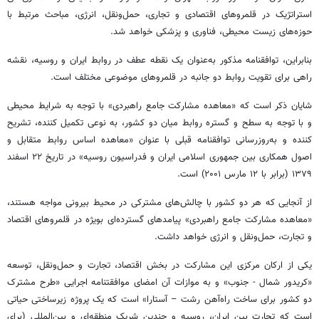
استراتژیک در قلمروهای اقتصادی و تجاری، حمل‌ونقل، انرژی، مباحث مرتبط با
حوزه‌های زیست محیطی، فناوری و پزشکی خواهد شد.
بنابراین، توافقنامه مذکور به‌عنوان یک نقطه عطف در روابط ایران و روسیه، نقشه
راهی برای تقویت روابط دو جانبه در قلمروهای موضوعی مختلف است.
شایان ذکر است که «معاهده مشارکت جامع راهبردی» با توجه به شرایط محیطی
و با توجه به سطح و گستره روابط میان دو کشور، به نوعی تکمیل کننده، تشریح
کننده و به‌روزرسانی توافقنامه قبلی با عنوان «معاهده اساس روابط متقابل و
اصول همکاری بین جمهوری اسلامی ایران و فدراسیون روسیه» در تاریخ ۲۲ اسفند
۱۳۷۹ (برابر با ۱۲ مارس ۲۰۰۱) است.
از آنجایی که هر دو کشور با چالش‌های مشترکی در محیط بیرونی مواجه هستند،
«معاهده مشارکت جامع راهبردی» پیامدهای گسترده‌ای بویژه در قلمروهای اقتصاد
و تجارت، حمل‌ونقل و انرژی خواهد داشت.
یکی از ارکان مرکزی این مشارکت در بخش اقتصاد، تجارت و حمل‌ونقل، توسعه
«کریدور شمال - جنوب» و به موازات آن امضای موافقتنامه اجرایی «طرح مشترک
دو کشور برای ساخت راه‌آهن رشت – آستارا» است که یک پروژه زیرساختی حیاتی
است که تجارت بین ایران، روسیه و چندین شریک منطقه‌ای و بین‌المللی (برای