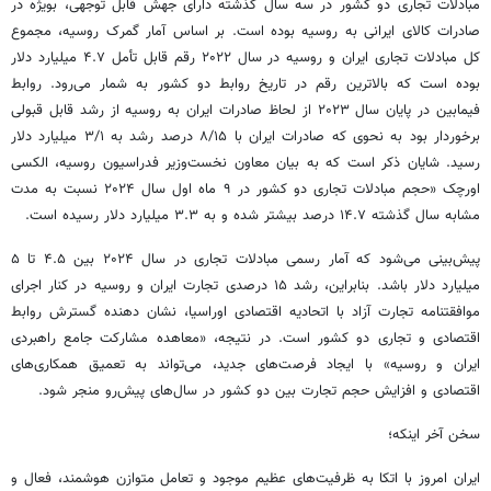
مبادلات تجاری دو کشور در سه سال گذشته دارای جهش قابل توجهی، بویژه در
صادرات کالای ایرانی به روسیه بوده است. بر اساس آمار گمرک روسیه، مجموع
کل مبادلات تجاری ایران و روسیه در سال ۲۰۲۲ رقم قابل تأمل ۴.۷ میلیارد دلار
بوده است که بالاترین رقم در تاریخ روابط دو کشور به شمار می‌رود. روابط
فیمابین در پایان سال ۲۰۲۳ از لحاظ صادرات ایران به روسیه از رشد قابل قبولی
برخوردار بود به نحوی که صادرات ایران با ۸/۱۵ درصد رشد به ۳/۱ میلیارد دلار
رسید. شایان ذکر است که به بیان معاون نخست‌وزیر فدراسیون روسیه، الکسی
اورچک
«حجم مبادلات تجاری دو کشور در ۹ ماه اول سال ۲۰۲۴ نسبت به مدت
مشابه سال گذشته ۱۴.۷ درصد بیشتر شده و به ۳.۳ میلیارد دلار رسیده است.
پیش‌بینی می‌شود که آمار رسمی مبادلات تجاری در سال ۲۰۲۴ بین ۴.۵ تا ۵
میلیارد دلار باشد. بنابراین، رشد ۱۵ درصدی تجارت ایران و روسیه در کنار اجرای
موافقتنامه تجارت آزاد با اتحادیه اقتصادی اوراسیا، نشان دهنده گسترش روابط
اقتصادی و تجاری دو کشور است. در نتیجه، «معاهده مشارکت جامع راهبردی
ایران و روسیه» با ایجاد فرصت‌های جدید، می‌تواند به تعمیق همکاری‌های
اقتصادی و افزایش حجم تجارت بین دو کشور در سال‌های پیش‌رو منجر شود.
سخن آخر اینکه؛
ایران امروز با اتکا به ظرفیت‌های عظیم موجود و تعامل متوازن هوشمند، فعال و