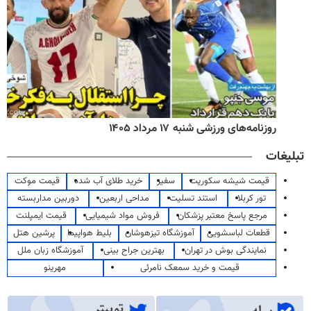
روزنامه‌های ورزشی شنبه ۱۷ مرداد ۱۴۰۵
تبلیغات
قیمت شیشه سکوریت
سفیر
خرید طلای آب شده
قیمت موکت
تور کربلا
استند تسلیت
مداحی اربعین
دوربین مداربسته
مرجع پاسخ معتبر پزشکان
فروش مواد شیمیایی
قیمت ایمپلنت
قطعات لباسشویی
آموزشگاه تیزهوشان
بلیط هواپیما
پرشین هتل
نمایندگی بوش در تهران
بهترین جراح بینی
آموزشگاه زبان ملل
قیمت و خرید سمعک نامرئی
مهرینو