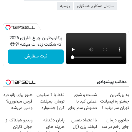
سازمان همکاری شانگهای
روسیه
پرکاربردترین چراغ شارژی 2026
که شگفت زده ات میکنه 💡😍
ثبت سفارش
مطالب پیشنهادی
به بزرگترین
شست و شوی
فقط با ؟ میلیون
هنوز برای زانو درد
جشنواره ایمپلنت
عمقی کبد با
تومان ایمپلنت
قرص میخوری؟
تهران سر بزنید !
دمنوش سم زدای
کن | جشنواره
وقتی می‌شه
| فقط ۲۵
گیاهی
تموم نشه !!!
بدون عمل
جادوی درمان
با اعتماد بنفس
پایان دغدغه
ویدیو هولناک از
میلیون !
درمانش کرد؟؟؟؟
جای زخم در سه
لبخند بزن (ژل
هزینه های
جوان کارتن