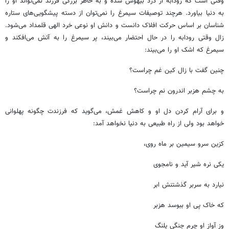
وقتی است که رودابه از درد بیهوش شده و به خاطر بزرگی فرزند نمی‌تواند او را
به دنیا بیاورد. هرچند توصیفات سیمرغ را نمی‌توان از دسته پیشگویی‌های ستاره
شناسان بر اساس حرکت افلاک دانست و دانش او نوعی خرد الهی قلمداد می‌شود.
زال وقتی رودابه را در حال احتضار می‌بیند، پر سیمرغ را به آتش می‌افکند و
سیمرغ که اشک او را می‌بیند:
چنین گفت با زال کین غم چراست؟
به چشم هزبر اندرون نم چراست؟
و برای آرام کردن دل او و کاهش غمش، می‌گوید که فرزندت چگونه پهلوانی
خواهد بود ولی از راه طبیعی به دنیا نخواهد آمد:
کزین سرو سیمین بر ماه روی،
یکی نره شیر آید و نامجوی
نیارد به سربر گذشتنش ابر
که خاک پی او ببوسد هزبر
وز آواز او چرم جنگی پلنگ