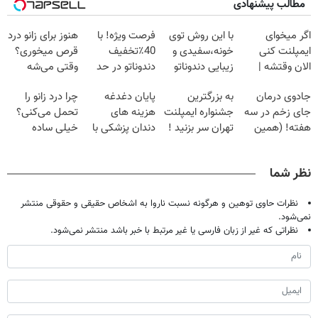
مطالب پیشنهادی
اگر میخوای
با این روش توی
فرصت ویژه! با
هنوز برای زانو درد
ایمپلنت کنی
خونه،سفیدی و
40٪تخفیف
قرص میخوری؟
الان وقتشه |
زیبایی دندوناتو
دندوناتو در حد
وقتی می‌شه
فقط با ۲۵
برگردون
کامپوزیت سفید
بدون عمل
جادوی درمان
به بزرگترین
پایان دغدغه
چرا درد زانو را
میلیون تومان!!!
(40%off)
کن
درمانش کرد؟؟؟؟
جای زخم در سه
جشنواره ایمپلنت
هزینه های
تحمل می‌کنی؟
هفته! (همین
تهران سر بزنید !
دندان پزشکی با
خیلی ساده
حالا رایگان
| فقط ۲۵
پک سفید کننده
درمنزل درمانش
صحبت کنید)
میلیون !
خانگی
کن
نظر شما
نظرات حاوی توهین و هرگونه نسبت ناروا به اشخاص حقیقی و حقوقی منتشر
نمی‌شود.
نظراتی که غیر از زبان فارسی یا غیر مرتبط با خبر باشد منتشر نمی‌شود.