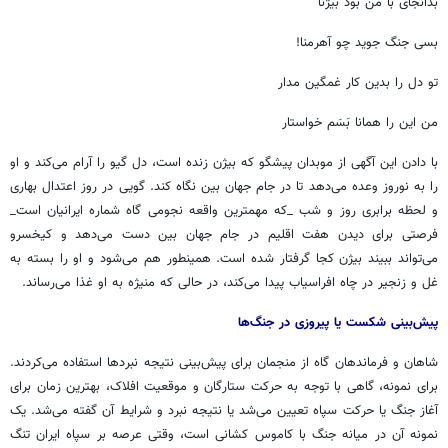
بدانجای با من بود بیژنا
بسی جنگ جوید چو آهرمنا!
تو دل را بدین کار غمگین مدار
من این را همانا بَسَم خواستار
با دادن این آگهی از موبدان پیشگو که بیژن زنده است، دل گیو را آرام می‌کند و او
را به نوروز وعده می‌دهد تا در جام جهان بین نگاه کند. گویی در روز اعتدال بهاری
و لحظه برابری روز و شب _که مهمترین واقعه نجومی گاه شماره ایرانیان است_
فرصتی برای دیدن هفت اقلیم در جام جهان بین دست می‌دهد و کیخسرو
می‌تواند ببیند بیژن کجا گرفتار شده است. همینطور هم می‌شود و او را بسته به
غل و زنجیر در چاه افراسیاب پیدا می‌کند، در حالی که منیژه به او غذا می‌رساند.
پیش‌بینی شکست یا پیروزی در جنگ‌ها
شاهان و فرماندهان گاه از منجمان برای پیش‌بینی نتیجه نبردها استفاده می‌کردند.
برای نمونه، گاهی با توجه به حرکت ستارگان و موقعیت افلاک، بهترین زمان برای
آغاز جنگ یا حرکت سپاه تعیین می‌شد یا نتیجه نبرد و شرایط آن گفته می‌شد. یک
نمونه آن در میانه جنگ با کاموس کشانی است، وقتی عرصه بر سپاه ایران تنگ