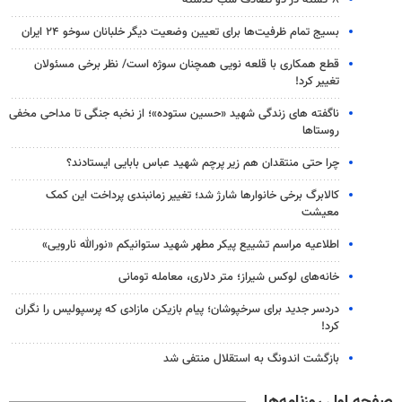
بسیج تمام ظرفیت‌ها برای تعیین وضعیت دیگر خلبانان سوخو ۲۴ ایران
قطع همکاری با قلعه نویی همچنان سوژه است/ نظر برخی مسئولان
تغییر کرد!
ناگفته های زندگی شهید «حسین ستوده»؛ از نخبه جنگی تا مداحی مخفی
روستاها
چرا حتی منتقدان هم زیر پرچم شهید عباس بابایی ایستادند؟
کالابرگ برخی خانوارها شارژ شد؛ تغییر زمانبندی پرداخت این کمک
معیشت
اطلاعیه مراسم تشییع پیکر مطهر شهید ستوانیکم «نورالله نارویی»
خانه‌های لوکس شیراز؛ متر دلاری، معامله تومانی
دردسر جدید برای سرخپوشان؛ پیام بازیکن مازادی که پرسپولیس را نگران
کرد!
بازگشت اندونگ به استقلال منتفی شد
صفحه اول روزنامه‌ها