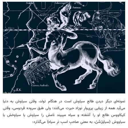
نمونه‌ای دیگر دیدن طالع سیاوش است در هنگام تولد، وقتی سیاوش به دنیا
می‌آید همه از زیبایی پری‌وارِ نوزاد حیرت می‌کنند؛ ولی طبق سروده فردوسی، وقتی
کیکاووس طالع او را آشفته و سیاه میبیند نامش را سیاوش یا سیاوخش یا
سیاووش (سیاوَرْشَنْ، به معنیِ صاحبِ اسبِ نرِ سیاه) می‌گذارد: