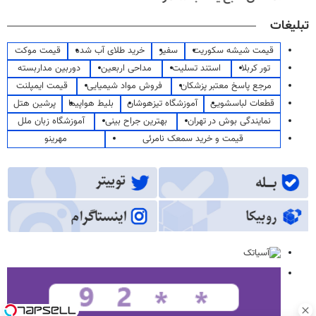
تبلیغات
قیمت شیشه سکوریت
سفیر
خرید طلای آب شده
قیمت موکت
تور کربلا
استند تسلیت
مداحی اربعین
دوربین مداربسته
مرجع پاسخ معتبر پزشکان
فروش مواد شیمیایی
قیمت ایمپلنت
قطعات لباسشویی
آموزشگاه تیزهوشان
بلیط هواپیما
پرشین هتل
نمایندگی بوش در تهران
بهترین جراح بینی
آموزشگاه زبان ملل
قیمت و خرید سمعک نامرئی
مهرینو