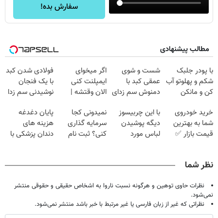
سفارش بده!
مطالب پیشنهادی
با پودر جلبک
شست و شوی
اگر میخوای
فولادی شدن کبد
شکم و پهلوتو آب
عمقی کبد با
ایمپلنت کنی
با یک فنجان
کن و مانکن
دمنوش سم زدای
الان وقتشه |
نوشیدنی سم زدا
شو(تخفیف تا
گیاهی
فقط با ۲۵
خرید خودروی
با این چربیسوز
نمیدونی کجا
پایان دغدغه
امشب)
میلیون تومان!!!
شما به بهترین
دیگه پوشیدن
سرمایه گذاری
هزینه های
قیمت بازار ✅
لباس مورد
کنی؟ ثبت نام
دندان پزشکی با
علاقت آرزو
کن رایگان
پک سفید کننده
نیست
سیگنال بگیر
خانگی
نظر شما
نظرات حاوی توهین و هرگونه نسبت ناروا به اشخاص حقیقی و حقوقی منتشر
نمی‌شود.
نظراتی که غیر از زبان فارسی یا غیر مرتبط با خبر باشد منتشر نمی‌شود.