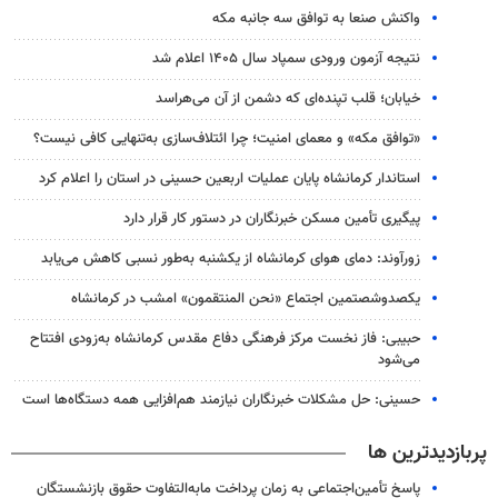
واکنش صنعا به توافق سه جانبه مکه
نتیجه آزمون ورودی سمپاد سال ۱۴۰۵ اعلام شد
خیابان؛ قلب تپنده‌ای که دشمن از آن می‌هراسد
«توافق مکه» و معمای امنیت؛ چرا ائتلاف‌سازی به‌تنهایی کافی نیست؟
استاندار کرمانشاه پایان عملیات اربعین حسینی در استان را اعلام کرد
پیگیری تأمین مسکن خبرنگاران در دستور کار قرار دارد
زورآوند: دمای هوای کرمانشاه از یکشنبه به‌طور نسبی کاهش می‌یابد
یکصدوشصتمین اجتماع «نحن المنتقمون» امشب در کرمانشاه
حبیبی: فاز نخست مرکز فرهنگی دفاع مقدس کرمانشاه به‌زودی افتتاح
می‌شود
حسینی: حل مشکلات خبرنگاران نیازمند هم‌افزایی همه دستگاه‌ها است
پربازدیدترین ها
پاسخ تأمین‌اجتماعی به زمان پرداخت مابه‌التفاوت حقوق بازنشستگان