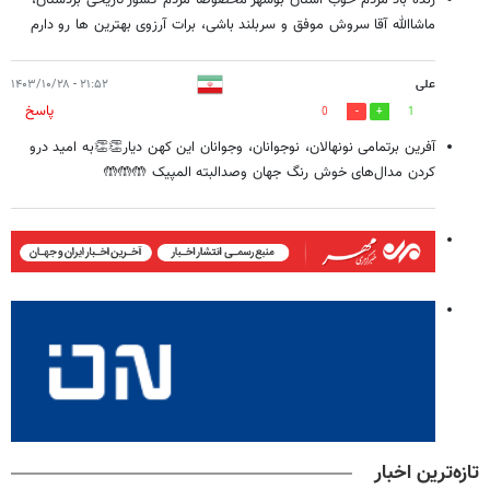
زنده باد مردم خوب استان بوشهر مخصوصا مردم کشور تاریخی بردستان،
ماشاالله آقا سروش موفق و سربلند باشی، برات آرزوی بهترین ها رو دارم
علی
۲۱:۵۲ - ۱۴۰۳/۱۰/۲۸
پاسخ
0
1
آفرین برتمامی نونهالان، نوجوانان، وجوانان این کهن دیار👏👏به امید درو
کردن مدال‌های خوش رنگ جهان وصدالبته المپیک 🤲🤲🤲
تازه‌ترین اخبار