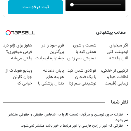
ثبت درخواست
مطالب پیشنهادی
اگر میخوای
شست و شوی
فرم خود را در
هنوز برای زانو درد
ایمپلنت کنی
عمقی کبد با
بزرگترین
قرص میخوری؟
الان وقتشه |
دمنوش سم زدای
جشنواره ایمپلنت
وقتی می‌شه
فقط با ۲۵
گیاهی
تهران پر کنید ! |
بدون عمل
ترکیبی از خنکی،
فولادی شدن کبد
پایان دغدغه
ویدیو هولناک از
میلیون تومان!!!
فقط ۲۵ میلیون
درمانش کرد؟؟؟؟
لطافت هوا و
با یک فنجان
هزینه های
جوان کارتن
زیبایی (قیمت
نوشیدنی سم زدا
دندان پزشکی با
خوابی که
باور نکردنی!)
پک سفید کننده
میلیاردر شد.
خانگی
آموزش رایگان
نظر شما
نظرات حاوی توهین و هرگونه نسبت ناروا به اشخاص حقیقی و حقوقی منتشر
نمی‌شود.
نظراتی که غیر از زبان فارسی یا غیر مرتبط با خبر باشد منتشر نمی‌شود.