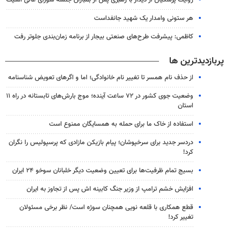
روایت پزشکیان از دیدار با رهبری پس از بمباران جلسه شورای عالی امنیت
هر ستونی وامدار یک شهید جانفداست
کاظمی: پیشرفت طرح‌های صنعتی بیجار از برنامه زمان‌بندی جلوتر رفت
پربازدیدترین ها
از حذف نام همسر تا تغییر نام خانوادگی؛ اما و اگرهای تعویض شناسنامه
وضعیت جوی کشور در ۷۲ ساعت آینده؛ موج بارش‌های تابستانه در راه ۱۱
استان
استفاده از خاک ما برای حمله به همسایگان ممنوع است
دردسر جدید برای سرخپوشان؛ پیام بازیکن مازادی که پرسپولیس را نگران
کرد!
بسیج تمام ظرفیت‌ها برای تعیین وضعیت دیگر خلبانان سوخو ۲۴ ایران
افزایش خشم ترامپ از وزیر جنگ کابینه اش پس از تجاوز به ایران
قطع همکاری با قلعه نویی همچنان سوژه است/ نظر برخی مسئولان
تغییر کرد!