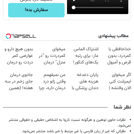
سفارش بده!
مطالب پیشنهادی
خداحافظی با
اشتراک الماس
میخوای
بدون هیچ دارو و
کمردرد، بدون
ماز: برای رتبه
کمردردت رو "در
عوارضی کمر
قرص و آمپول
یک‌های کنکور!
منزل" درمان
دردت رو درمان
کنی؟ (◂فیلم +
کن!
اگر میخوای
پایان دغدغه
من نمیفهمم
جادوی درمان
◂پرسش‌نامه)
(پرسش‌نامه)
ایمپلنت کنی
هزینه های
وقتی زانو درد
جای زخم در سه
الان وقتشه |
دندان پزشکی با
درمان داره، چرا
هفته! (همین
فقط با ۲۵
پک سفید کننده
دردش رو داری
حالا رایگان
میلیون تومان!!!
خانگی
تحمل میکنی؟❗
صحبت کنید)
نظر شما
نظرات حاوی توهین و هرگونه نسبت ناروا به اشخاص حقیقی و حقوقی منتشر
نمی‌شود.
نظراتی که غیر از زبان فارسی یا غیر مرتبط با خبر باشد منتشر نمی‌شود.