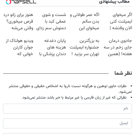
مطالب پیشنهادی
اگر میخوای
اگه عمر طولانی و
شست و شوی
هنوز برای زانو درد
ایمپلنت کنی
بدن سالم
عمقی کبد با
قرص میخوری؟
الان وقتشه |
میخوای این
دمنوش سم زدای
وقتی می‌شه
فقط با ۲۵
نوشیدنی رو با
گیاهی
بدون عمل
جادوی درمان
به بزرگترین
پایان دغدغه
ویدیو هولناک از
میلیون تومان!!!
تخفیف بخر
درمانش کرد؟؟؟؟
جای زخم در سه
جشنواره ایمپلنت
هزینه های
جوان کارتن
هفته! (همین
تهران سر بزنید !
دندان پزشکی با
خوابی که
حالا رایگان
| فقط ۲۵
پک سفید کننده
میلیاردر شد.
صحبت کنید)
میلیون !
خانگی
آموزش رایگان
نظر شما
نظرات حاوی توهین و هرگونه نسبت ناروا به اشخاص حقیقی و حقوقی منتشر
نمی‌شود.
نظراتی که غیر از زبان فارسی یا غیر مرتبط با خبر باشد منتشر نمی‌شود.