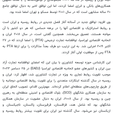
البته ایران و روسیه در ماه مه ۲۰۲۲ مجموعه‌ای از توافق‌نامه‌ها را با هدف تسهیل
همکاری‌های بانکی و انرژی امضا کردند، اما این توافق اخیر به دنبال توافق جامع
۲۰ ساله مشابهی است که در سال ۲۰۰۱ توسط مسکو و تهران امضا شده بود.
وی افزود: توافق جدید در آستانه آغاز فصل جدیدی در روابط روسیه و ایران است
و روابط استراتژیک و اقتصادی آنها را در برهه حساسی که هر دو کشور با آن
مواجه هستند، تعمیق می‌بخشد. همچنین گفتنی است، در سال ۲۰۱۸ ایران و
اتحادیه اقتصادی اوراسیا، توافقنامه تجارت ترجیحی (PTA) را امضا کردند که در ۲۷
اکتبر ۲۰۱۹ اجرایی شد. به این ترتیب دو طرف بعداً مذاکرات را برای ارتقا PTA به
FTA پس از موفقیت اولی آغاز کردند.
این کارشناس حوزه توسعه کشاورزی با بیان این که امضای توافقنامه تجارت آزاد
بین ایران و کشورهای عضو اتحادیه اقتصادی اوراسیا (EAEU) در ۲۵ دسامبر ۲۰۲۳
موجب تقویت روابط تجاری به ویژه در تجارت کشاورزی شد، اظهار کرد: ایران و
روسیه در سال گذشته ابتکارات متعددی را برای تقویت روابط اقتصادی دوجانبه یا
از طریق چارچوب‌های منطقه‌ای اعلام کرده‌اند. مهم‌ترین اقدام، تصویب الحاق ایران
به سازمان همکاری شانگهای (SCO)، بلوک اقتصادی و امنیتی منطقه‌ای به رهبری
چین و روسیه بود. از سال ۲۰۰۸، ایران به دنبال عضویت در سازمان همکاری
شانگهای بود که شامل هند، قزاقستان، قرقیزستان، پاکستان، تاجیکستان و
ازبکستان نیز می‌شود. سال گذشته نیز ایران برای تقویت بیشتر روابط روسیه و