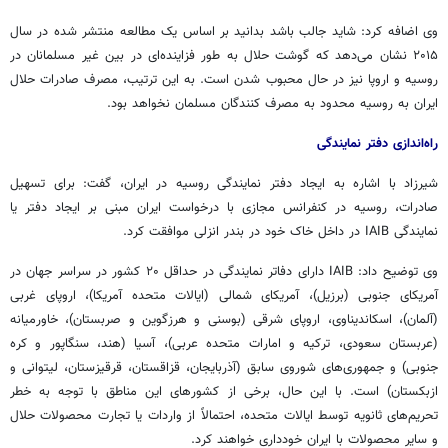
وی اضافه کرد: شاید جالب باشد بدانید بر اساس یک مطالعه منتشر شده در سال
۲۰۱۵ نشان می‌دهد که گوشت حلال به طور فزاینده‌ای در بین غیر مسلمانان در
روسیه و اروپا نیز در حال محبوب شدن است. به این ترتیب، مصرف صادرات حلال
ایران به روسیه محدود به مصرف کنندگان مسلمان نخواهد بود.
راه‌اندازی دفتر نمایندگی
شیرزاد با اشاره به ایجاد دفتر نمایندگی روسیه در ایران، گفت: برای تسهیل
صادرات، روسیه در کنفرانس مجازی با درخواست ایران مبنی بر ایجاد دفتر یا
نمایندگی IAIB در داخل خاک خود در بندر انزلی موافقت کرد.
وی توضیح داد: IAIB دارای دفاتر نمایندگی در حداقل ۲۰ کشور در سراسر جهان در
آمریکای جنوبی (برزیل)، آمریکای شمالی (ایالات متحده آمریکا)، اروپای غربی
(آلمان)، اسکاندیناوی، اروپای شرقی (بوسنی و هرزگوین و صربستان)، خاورمیانه
(عربستان سعودی، ترکیه و امارات متحده عربی)، آسیا (هند، سنگاپور و کره
جنوبی) و جمهوری‌های شوروی سابق (آذربایجان، قزاقستان، قرقیزستان، لیتوانی و
ازبکستان) است. با این حال، برخی از کشورهای این مناطق با توجه به خطر
تحریم‌های ثانویه توسط ایالات متحده، احتمالاً از واردات یا تجارت محصولات حلال
و سایر محصولات با ایران خودداری خواهند کرد.