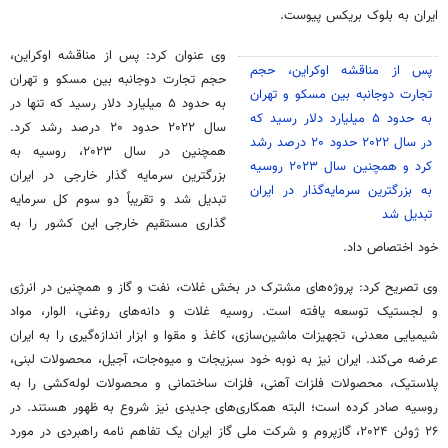
ایران به بلوک بریکس پیوست.
وی عنوان کرد:
پس از مناقشه اوکراین،
پس از مناقشه اوکراین، حجم
حجم تجارت دوجانبه بین مسکو و تهران
تجارت دوجانبه بین مسکو و تهران
به حدود ۵ میلیارد دلار رسید که تنها در
به حدود ۵ میلیارد دلار رسید که
سال ۲۰۲۲ حدود ۲۰ درصد رشد کرد.
در سال ۲۰۲۲ حدود ۲۰ درصد رشد
همچنین در سال ۲۰۲۳، روسیه به
کرد و همچنین سال ۲۰۲۳ روسیه
بزرگترین سرمایه گذار خارجی در ایران
به بزرگترین سرمایه‌گذار در ایران
تبدیل شد و تقریباً دو سوم کل سرمایه
تبدیل شد
گذاری مستقیم خارجی این کشور را به
خود اختصاص داد.
وی تصریح کرد: پروژه‌های مشترک در بخش غلات، نفت و گاز و همچنین در انرژی
و لجستیک توسعه یافته است. روسیه غلات و دانه‌های روغنی، الوار، مواد
شیمیایی معدنی، تجهیزات ماشین‌سازی، کاغذ و مقوا و ابزار اندازه‌گیری را به ایران
عرضه می‌کند. ایران نیز به نوبه خود سبزیجات و میوه‌جات، آجیل، محصولات لبنی،
پلاستیک، محصولات فلزات آهنی، فلزات ساختمانی و محصولات لوله‌کشی را به
روسیه صادر کرده است؛ البته همکاری‌های جدیدی نیز شروع به ظهور هستند. در
۲۶ ژوئن ۲۰۲۴، گازپروم و شرکت ملی گاز ایران یک تفاهم نامه راهبردی در مورد