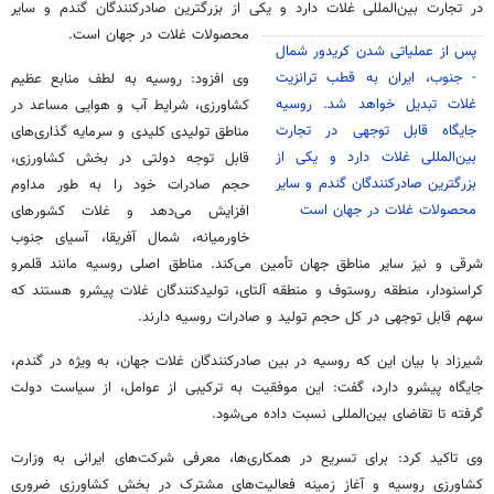
در تجارت بین‌المللی غلات دارد و یکی از بزرگترین صادرکنندگان گندم و سایر
محصولات غلات در جهان است.‌
پس از عملیاتی شدن کریدور شمال
- جنوب، ایران به قطب ترانزیت
وی افزود: روسیه به لطف منابع عظیم
غلات تبدیل خواهد شد. روسیه
کشاورزی، شرایط آب و هوایی مساعد در
جایگاه قابل توجهی در تجارت
مناطق تولیدی کلیدی و سرمایه گذاری‌های
بین‌المللی غلات دارد و یکی از
قابل توجه دولتی در بخش کشاورزی،
بزرگترین صادرکنندگان گندم و سایر
حجم صادرات خود را به طور مداوم
محصولات غلات در جهان است
افزایش می‌دهد و غلات کشورهای
خاورمیانه، شمال آفریقا، آسیای جنوب
شرقی و نیز سایر مناطق جهان تأمین می‌کند. مناطق اصلی روسیه مانند قلمرو
کراسنودار، منطقه روستوف و منطقه آلتای، تولیدکنندگان غلات پیشرو هستند که
سهم قابل توجهی در کل حجم تولید و صادرات روسیه دارند.
شیرزاد با بیان این که روسیه در بین صادرکنندگان غلات جهان، به ویژه در گندم،
جایگاه پیشرو دارد، گفت: این موفقیت به ترکیبی از عوامل، از سیاست دولت
گرفته تا تقاضای بین‌المللی نسبت داده می‌شود.
وی تاکید کرد: برای تسریع در همکاری‌ها، معرفی شرکت‌های ایرانی به وزارت
کشاورزی روسیه و آغاز زمینه فعالیت‌های مشترک در بخش کشاورزی ضروری