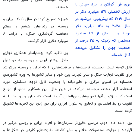
تجارت گوشت حلال و سایر محصولات
برای قرار گرفتن در بازار جهانی با
هستند.
ارزش تخمینی ۱۲۹ میلیارد دلار در
سال ۲۰۱۹ که پیش‌بینی می‌شود در
شیرزاد تصریح کرد: در سال ۲۰۱۹، ایران و
سال ۲۰۲۵ به ۱۴۰ میلیارد دلار
روسیه در رتبه‌های ششم و هفتم
برسد و با بیش از ۱.۹ میلیارد
«صنعت گردشگری حلال» با درآمد ۸
مسلمان که نزدیک به ۲۵ درصد از
میلیارد دلاری قرار گرفتند.
جمعیت جهان را تشکیل می‌دهد
وی تاکید کرد: چشم‌انداز همکاری تجاری
قائل شده‌اند
حلال بیشتر ایران و روسیه به دو دلیل
قابل توجه است. نخست، فرصت‌ها و ظرفیت‌هایی را که ایران و روسیه می‌توانند
برای تقویت تجارت حلال و سایر تجارت بین خود و سایر کشورها به ویژه کشورهای
همسایه در آسیای مرکزی و خاورمیانه با جمعیت قابل توجه مسلمان، مورد
استفاده قرار دهند، برجسته می‌کند. در عین حال، این همکاری مملو از موانع
است که بارزترین آنها تحریم‌های بین‌المللی آمریکا است که ایران و روسیه را به
تقویت روابط اقتصادی و تجاری به عنوان ابزاری برای دور زدن این تحریم‌ها تشویق
کرده است.
وی ادامه داد: دوم، بررسی دقیق‌تر سازمان‌ها و افراد ایرانی و روسی درگیر در
قرارداد و تجارت محصولات حلال و سایر کالاها، تفاوت‌های کلیدی در شکل‌ها و