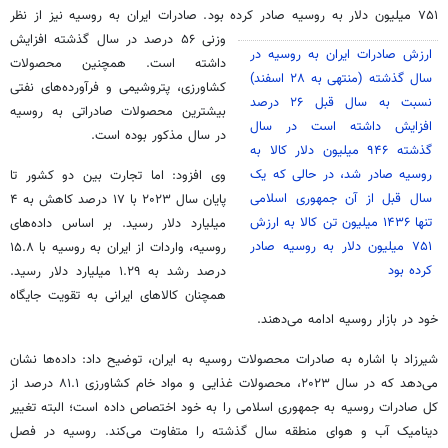
۷۵۱ میلیون دلار به روسیه صادر کرده بود
. صادرات ایران به روسیه نیز از نظر
وزنی ۵۶ درصد در سال گذشته افزایش
ارزش صادرات ایران به روسیه در
داشته است. همچنین محصولات
سال گذشته (منتهی به ۲۸ اسفند)
کشاورزی، پتروشیمی و فرآورده‌های نفتی
نسبت به سال قبل ۲۶ درصد
بیشترین محصولات صادراتی به روسیه
افزایش داشته است در سال
در سال مذکور بوده است.
گذشته ۹۴۶ میلیون دلار کالا به
روسیه صادر شد، در حالی که یک
وی افزود: اما تجارت بین دو کشور تا
سال قبل از آن جمهوری اسلامی
پایان سال ۲۰۲۳ با ۱۷ درصد کاهش به ۴
تنها ۱۴۳۶ میلیون تن کالا به ارزش
میلیارد دلار رسید. بر اساس داده‌های
۷۵۱ میلیون دلار به روسیه صادر
روسیه، واردات از ایران به روسیه با ۱۵.۸
کرده بود
درصد رشد به ۱.۲۹ میلیارد دلار رسید.
همچنان کالاهای ایرانی به تقویت جایگاه
خود در بازار روسیه ادامه می‌دهند.
شیرزاد با اشاره به صادرات محصولات روسیه به ایران، توضیح داد: داده‌ها نشان
می‌دهد که در سال ۲۰۲۳، محصولات غذایی و مواد خام کشاورزی ۸۱.۱ درصد از
کل صادرات روسیه به جمهوری اسلامی را به خود اختصاص داده است؛ البته تغییر
دینامیک آب و هوای منطقه سال گذشته را متفاوت می‌کند. روسیه در فصل