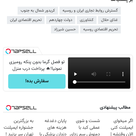
گسترش روابط تجاری ایران و روسیه
کریدور شمال به جنوب
غذای حلال
کشاورزی
دولت چهاردهم
تحریم اقتصادی ایران
تحريم اقتصادي روسيه
حسین شیرزاد
تو فصل گرما بدون پنکه رومیزی
نمونیا!🔥 پرداخت درب منزل
سفارش بده!
مطالب پیشنهادی
اگر میخوای
شست و شوی
پایان دغدغه
به بزرگترین
ایمپلنت کنی
عمقی کبد با
هزینه های
جشنواره ایمپلنت
الان وقتشه |
دمنوش سم زدای
دندان پزشکی با
تهران سر بزنید !