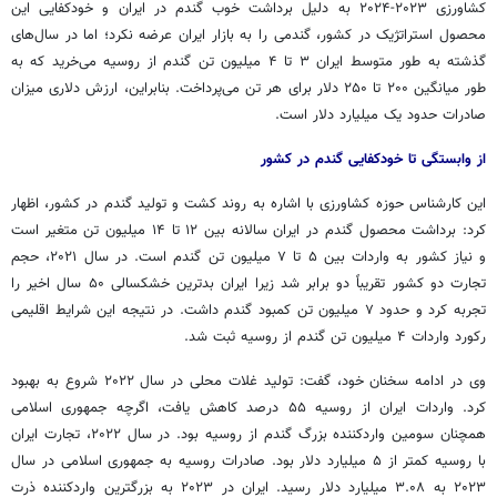
کشاورزی ۲۰۲۳-۲۰۲۴ به دلیل برداشت خوب گندم در ایران و خودکفایی این
محصول استراتژیک در کشور، گندمی را به بازار ایران عرضه نکرد؛ اما در سال‌های
گذشته به طور متوسط ایران ۳ تا ۴ میلیون تن گندم از روسیه می‌خرید که به
طور میانگین ۲۰۰ تا ۲۵۰ دلار برای هر تن می‌پرداخت. بنابراین، ارزش دلاری میزان
صادرات حدود یک میلیارد دلار است.
از وابستگی تا خودکفایی گندم در کشور
این کارشناس حوزه کشاورزی با اشاره به روند کشت و تولید گندم در کشور، اظهار
کرد: برداشت محصول گندم در ایران سالانه بین ۱۲ تا ۱۴ میلیون تن متغیر است
و نیاز کشور به واردات بین ۵ تا ۷ میلیون تن گندم است. در سال ۲۰۲۱، حجم
تجارت دو کشور تقریباً دو برابر شد زیرا ایران بدترین خشکسالی ۵۰ سال اخیر را
تجربه کرد و حدود ۷ میلیون تن کمبود گندم داشت. در نتیجه این شرایط اقلیمی
رکورد واردات ۴ میلیون تن گندم از روسیه ثبت شد.
وی در ادامه سخنان خود، گفت: تولید غلات محلی در سال ۲۰۲۲ شروع به بهبود
کرد. واردات ایران از روسیه ۵۵ درصد کاهش یافت، اگرچه جمهوری اسلامی
همچنان سومین واردکننده بزرگ گندم از روسیه بود. در سال ۲۰۲۲، تجارت ایران
با روسیه کمتر از ۵ میلیارد دلار بود. صادرات روسیه به جمهوری اسلامی در سال
۲۰۲۳ به ۳.۰۸ میلیارد دلار رسید. ایران در ۲۰۲۳ به بزرگترین واردکننده ذرت