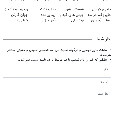
فقط با ۲۵
گیاهی
پک سفید کننده
| فقط ۲۵
جادوی درمان
شست و شوی
به لبخندت
ویدیو هولناک از
میلیون تومان!!!
خانگی
میلیون !
جای زخم در سه
چربی های کبد با
زیبایی بده!
جوان کارتن
هفته! (همین
نوشیدنی
(خرید ژل
خوابی که
حالا رایگان
گیاهی(55%تخفیف)
سفیدکننده
میلیاردر شد.
صحبت کنید)
دندان
آموزش رایگان
با40%تخفیف)
نظر شما
نظرات حاوی توهین و هرگونه نسبت ناروا به اشخاص حقیقی و حقوقی منتشر
نمی‌شود.
نظراتی که غیر از زبان فارسی یا غیر مرتبط با خبر باشد منتشر نمی‌شود.