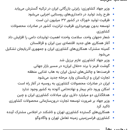
وزیر جهاد کشاورزی: رایزنی بازرگانی ایران در ترکیه گسترش می‌یابد
طرح رشد تولید در دامداری‌های روستایی اجرایی می‌شود
ظرفیت تولید خوراک در کشور ۳۲ میلیون تن است
توسعه بدون بهره‌برداری ظرفیت ترانزیت کشور در صادرات محصولات
کشاورزی
شعار «جهان واحد، سلامت واحد» اهمیت تولیدات دامی را افزایش داد
آغاز همکاری های جدید اقتصادی بین ایران و قزاقستان
کمیته مشترک همکاری‌های کشاورزی ایران و جمهوری آذربایجان تشکیل
می‌شود
وزیر جهاد کشاورزی عازم برزیل شد
گوشت قرمز با برند «حلال ایران» در مسیر بازار جهانی
فرصت‌ها و چالش‌های تبدیل ایران به هاب غذایی منطقه
تجارت ایران و ازبکستان وارد مرحله جدید می‌شود
ایران در صادرات محصولات کشاورزی به روسیه در آغاز راه است
امکان ورود دام بیمار و نهاده‌دامی آلوده به کشور وجود ندارد
هدفگذاری دو میلیارد دلاری برای مبادلات کشاورزی ایران و چین
وزیر جهاد بر ضرورت توسعه تجارت درون‌سازمانی محصولات کشاورزی
تاکید کرد
همکاری‌های گسترده کشاورزی تهران و تاشکند در اجلاس مشترک آینده
کشاورزی فراسرزمینی زمینه تعامل تهران و واگادوگو
برچسب‌ها