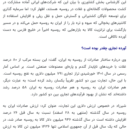
این کارشناس بخش کشاورزی با بیان این که شرکت‌های ایرانی آماده مشارکت در
کشت محصولات گلخانه‌ای و غلات در روسیه هستند، اظهار کرد: اما سرمایه گذاری
برای توسعه ناوگان کشتیرانی و گسترش حمل و نقل ریلی و افزایش استفاده از
کانتینرهای یخچالی که میوه و تره بار را از ایران به روسیه حمل می‌کند و در مسیر
بازگشت برای ترانزیت کالا به بازارهایی که روسیه اخیراً در خلیج فارس به دست
آورده ناکافی است.
آورده تجاری چقدر بوده است؟
وی درباره ساختار صادرات از روسیه به ایران، گفت: این بسته مرکب از ۸۰ درصد
غلات با خریدهای ناپایدار گندم و پاره‌ای مصنوعات صنعتی است. بر اساس آمار
رسمی در سال ۱۴۰۱ خورشیدی تراز تجاری ۷۹۱ میلیون دلاری به نفع روسیه است.
با این حال، تجارت بین دو کشور تقریباً یکسان رشد کرده است؛ به عبارت دیگر،
هم صادرات ایران به روسیه و هم صادرات روسیه به ایران ۵۸ درصد رشد
داشته‌اند که نشان از بهبود فرآیندهای تجاری بین دو کشور دارد.
شیرزاد در خصوص ارزش دلاری این تجارت، عنوان کرد: ارزش صادرات ایران به
روسیه در سال گذشته (منتهی به ۲۸ اسفند) نسبت به سال قبل ۲۶ درصد
افزایش داشته است در سال گذشته ۹۴۶ میلیون دلار کالا به روسیه صادر شد، در
حالی که یک سال قبل از آن جمهوری اسلامی تنها ۱۴۳۶ میلیون تن کالا به ارزش