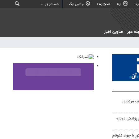
نتایج زنده
کا
ایتا
جداول لیگ
له مهر
عناوین اخبار
ف مرزبانان
زمون علوم پزشکی دوباره
 با جواد نکونام