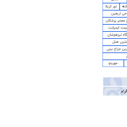
کت
تور کربلا
حی اربعین
معتبر پزشکان
مت ایمپلنت
اه تیزهوشان
شین هتل
رین جراح بینی
مهرینو