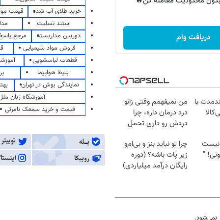
ر بدون محدودیت معامله کن🔥
خرید طلای آب شده
قیمت مو
استند تسلیت
مدا
دوربین مداربسته
مرجع پاسخ 
دریافت وام
فروش مواد شیمیایی
قی
قطعات لباسشویی
آموزشگ
بلیط هواپیما
پر
نمایندگی بوش در تهران
بهت
آموزشگاه زبان ملل
ندمدت با
من نمیفهمم وقتی زانو
قیمت و خرید سمعک نامرئی
‌کالا
درد درمان داره، چرا
دردش رو داری تحمل
میکنی؟❗
نیست
چرا تو نباید بنز و بی‌ام‌و
نی! "
زیر پات باشه؟ (دوره
رایگان درآمد میلیاردی)
نمی‌شود.