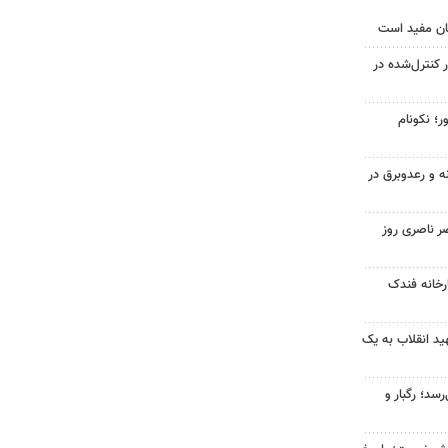
ان مفید است
ر کنترل‌شده در
ر؛ نکونام
ه و رعدوبرق در
ر ناصری روز
خانه فندک
د انقلاب به یک
سد؛ رگبار و