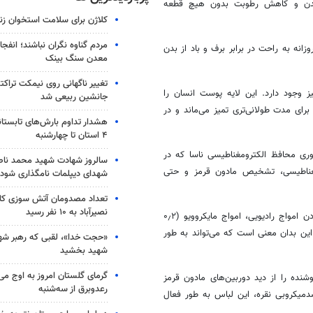
ی بدن و کاهش رطوبت بدون هیچ قطعه
کلاژن برای سلامت استخوان زن
مردم گناوه نگران نباشند؛ انفجا
انه به راحت در برابر برف و باد از بدن
معدن سنگ بینک
تغییر ناگهانی روی نیمکت تراکتو
ز وجود دارد. این لایه پوست انسان را
جانشین ربیعی شد
برای مدت طولانی‌تری تمیز می‌ماند و در
هشدار تداوم بارش‌های تابستان
۴ استان تا چهارشنبه
وری محافظ الکترومغناطیسی ناسا که در
سالروز شهادت شهید محمد ناص
رومغناطیسی، تشخیص مادون قرمز و حتی
شهدای دیپلمات نامگذاری شود
تعداد مصدومان آتش سوزی کار
نصیرآباد به ۱۰ نفر رسید
پوسته بیرونی این لباس حاوی نقره خالص است که به آن قدرت مسدود کردن امواج رادیویی، امواج مایکروویو (۰٫۲
 حتی سیگنال‌های ماهواره‌ای با باند Ku را می‌دهد. این بدان معنی است که می‌تواند به طور
«حجت خدا»، لقبی که رهبر شهی
شهید بخشید
گرمای گلستان امروز به اوج می‌ر
نده را از دید دوربین‌های مادون قرمز
رعدوبرق از سه‌شنبه
دمیکروبی نقره، این لباس به طور فعال