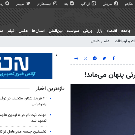
تلگرام
سروش
آی گپ
بله
اینستاگرام
توییتر
روبی
جامعه
اقتصاد
بازار
ورزش
سیاست
بین‌الملل
استان‌ها
عکس
فیلم
مج
ت و ارتباطات
علم و دانش
تی پنهان می‌ماند!
تازه‌ترین اخبار
۱۲ فروند شناور متخلف در توقی
بندرعباس
مهلت ثبت‌نام در ۵ آ
تمدید شد
نخستین جلسه مدیرعامل تراکتور