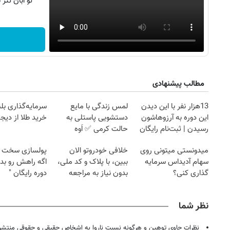
تو آبان تت
مطالب پیشنهادی
13هزار نفر با این دیدن
لمس زندگی با مایع
سرمایه‌گذاری بل
این دوره به آرزوهاشون
دستشویی پاستلی به
خرید طلا از دیجی
رسیدن | ثبت‌‌نام رایگان
حالت کرمی ✅ اَوه
میدونستی میتونی روی
خلافی خودروتو الان
پولسازی سخت 
سهام آدیداس سرمایه
ببین، با پلاک و کد ملی،
اگه راهش رو بدو
گذاری کنی؟
بدون نیاز به مراجعه
دوره رایگان "
حضوری
نظر شما
نظرات حاوی توهین و هرگونه نسبت ناروا به اشخاص حقیقی و حقوقی منتشر 