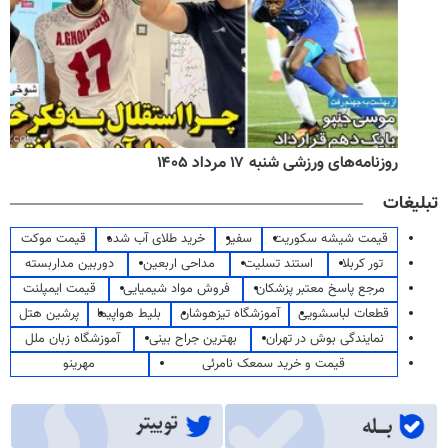
روزنامه‌های ورزشی شنبه ۱۷ مرداد ۱۴۰۵
تبلیغات
قیمت شیشه سکوریت
سفیر
خرید طلای آب شده
قیمت موکت
تور کربلا
استند تسلیت
مداحی اربعین
دوربین مداربسته
مرجع پاسخ معتبر پزشکان
فروش مواد شیمیایی
قیمت ایمپلنت
قطعات لباسشویی
آموزشگاه تیزهوشان
بلیط هواپیما
پرشین هتل
نمایندگی بوش در تهران
بهترین جراح بینی
آموزشگاه زبان ملل
قیمت و خرید سمعک نامرئی
مهرینو