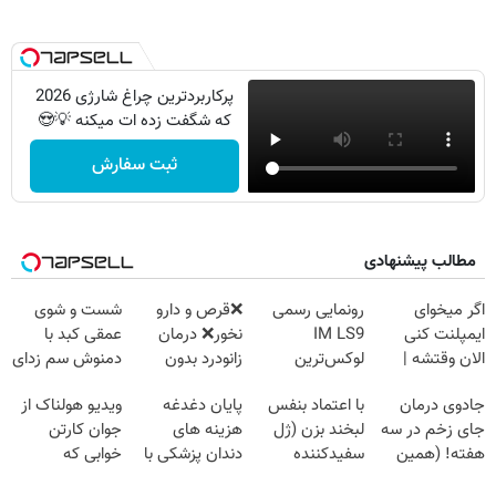
پرکاربردترین چراغ شارژی 2026
که شگفت زده ات میکنه 💡😍
ثبت سفارش
مطالب پیشنهادی
اگر میخوای
رونمایی رسمی
❌قرص‌ و دارو
شست و شوی
ایمپلنت کنی
IM LS9
نخور❌ درمان
عمقی کبد با
الان وقتشه |
لوکس‌ترین
زانودرد بدون
دمنوش سم زدای
فقط با ۲۵
EREV در ایران
قرص
گیاهی
جادوی درمان
با اعتماد بنفس
پایان دغدغه
ویدیو هولناک از
میلیون تومان!!!
جای زخم در سه
لبخند بزن (ژل
هزینه های
جوان کارتن
هفته! (همین
سفیدکننده
دندان پزشکی با
خوابی که
حالا رایگان
دندان40%تخفیف)
پک سفید کننده
میلیاردر شد.