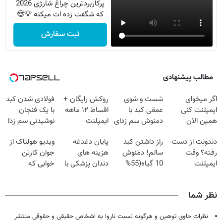
پرکاربردترین چراغ شارژی 2026
که شگفت زده ات میکنه 💡😍
ثبت سفارش
مطالب پیشنهادی
اگر میخوای
شست و شوی
روکش رایگان +
فولادی شدن کبد
ایمپلنت کنی
عمقی کبد با
اقساط ۱۲ ماهه
با یک فنجان
همین الان
دمنوش سم زدای
ایمپلنت
نوشیدنی سم زدا
وقتشه | فقط با
گیاهی
دندونت از دست
راز داشتن کبد
پایان دغدغه
ویدیو هولناک از
۲۵ میلیون
رفته؟ وقت
سالم! دمنوش
هزینه های
جوان کارتن
تومان!!!
ایمپلنت
10 گیاه(55%
دندان پزشکی با
خوابی که
دیجیتاله
تخفیف)
پک سفید کننده
میلیاردر شد.
خانگی
آموزش رایگان
نظر شما
نظرات حاوی توهین و هرگونه نسبت ناروا به اشخاص حقیقی و حقوقی منتشر