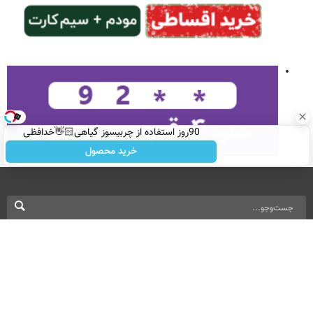
90روز استفاده از چربیسوز گیاهی👋🏻خدافظی
همیشگی با چاقی!خرید با تخفیف
خرید محصول
نسخه دسکتاپ