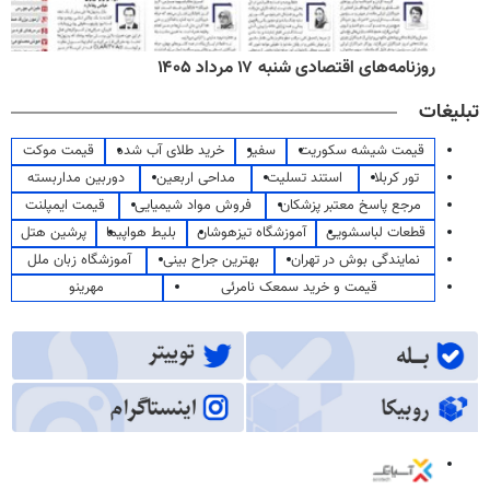
روزنامه‌های اقتصادی شنبه ۱۷ مرداد ۱۴۰۵
تبلیغات
قیمت شیشه سکوریت
سفیر
خرید طلای آب شده
قیمت موکت
تور کربلا
استند تسلیت
مداحی اربعین
دوربین مداربسته
مرجع پاسخ معتبر پزشکان
فروش مواد شیمیایی
قیمت ایمپلنت
قطعات لباسشویی
آموزشگاه تیزهوشان
بلیط هواپیما
پرشین هتل
نمایندگی بوش در تهران
بهترین جراح بینی
آموزشگاه زبان ملل
قیمت و خرید سمعک نامرئی
مهرینو