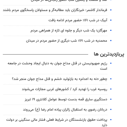
صد و شصت و یکمین شب حضور زنجانی‌ها در میدان
فرماندار کاشمر: خبرنگاران باید مطالبه‌گر و مسئولان پاسخگوی مردم باشند
آبیک در شب ۱۶۱؛ حضور مردم ادامه یافت
مهرگان؛ یک شب دیگر و جلوه ای تازه از همراهی مردم
محمدیه در شب ۱۶۱؛ شب دیگری از حضور مردم در میدان
پربازدیدترین ها
رژیم صهیونیستی در قتل مداح جوان به دنبال ایجاد وحشت در جامعه
است
چطور «نه به اعدام» به بازتولید خشم و قتل مداح جوان منجر شد؟
روسیه غرب را تهدید کرد / کشورهای غربی مجازات می‌شوند
دستگیری سارق قمه بدست توسط عوامل کلانتری ۱۹ تبریز
دربانان رضوی به استقبال زائران پیاده امام رضا (ع) می‌روند
پرداخت حقوق بازنشستگان در شرایط فعلی فشار مالی سنگینی بر دولت
دارد