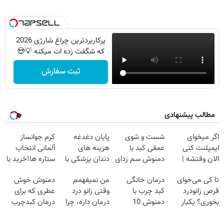
پرکاربردترین چراغ شارژی 2026
که شگفت زده ات میکنه 💡😍
ثبت سفارش
مطالب پیشنهادی
اگر میخوای
شست و شوی
پایان دغدغه
کرم جوانساز
ایمپلنت کنی
عمقی کبد با
هزینه های
آلمانی انتخاب
الان وقتشه |
دمنوش سم زدای
دندان پزشکی با
ستاره ها!خرید با
فقط با ۲۵
گیاهی
پک سفید کننده
تخفیف
تا کی می‌خوای
درمان خانگی
من نمیفهمم
دمنوش خوش
میلیون تومان!!!
خانگی
قرص زانودرد
کبد چرب با
وقتی زانو درد
عطری که برای
بخوری؟ یکبار
دمنوش 10
درمان داره، چرا
درمان کبدچرب
اصولی درمانش
گیاه+55%
دردش رو داری
معجزه میکنه