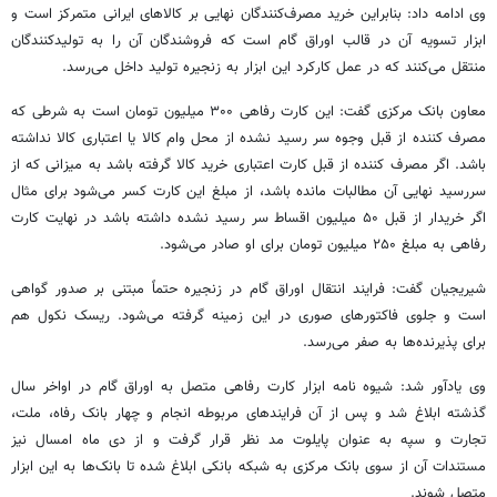
وی ادامه داد: بنابراین خرید مصرف‌کنندگان نهایی بر کالاهای ایرانی متمرکز است و
ابزار تسویه آن در قالب اوراق گام است که فروشندگان آن را به تولیدکنندگان
منتقل می‌کنند که در عمل کارکرد این ابزار به زنجیره تولید داخل می‌رسد.
معاون بانک مرکزی گفت: این کارت رفاهی ۳۰۰ میلیون تومان است به شرطی که
مصرف کننده از قبل وجوه سر رسید نشده از محل وام کالا یا اعتباری کالا نداشته
باشد. اگر مصرف کننده از قبل کارت اعتباری خرید کالا گرفته باشد به میزانی که از
سررسید نهایی آن مطالبات مانده باشد، از مبلغ این کارت کسر می‌شود برای مثال
اگر خریدار از قبل ۵۰ میلیون اقساط سر رسید نشده داشته باشد در نهایت کارت
رفاهی به مبلغ ۲۵۰ میلیون تومان برای او صادر می‌شود.
شیریجیان
گفت: فرایند انتقال اوراق گام در زنجیره حتماً مبتنی بر صدور گواهی
است و جلوی فاکتورهای
صوری
در این زمینه گرفته می‌شود. ریسک
نکول
هم
برای پذیرنده‌ها به صفر می‌رسد.
وی یادآور شد: شیوه نامه ابزار کارت رفاهی متصل به اوراق گام در اواخر سال
گذشته ابلاغ شد و پس از آن فرایندهای مربوطه انجام و چهار بانک رفاه، ملت،
تجارت و سپه به عنوان پایلوت مد نظر قرار گرفت و از دی ماه امسال نیز
مستندات آن از سوی بانک مرکزی به شبکه بانکی ابلاغ شده تا بانک‌ها به این ابزار
متصل شوند.