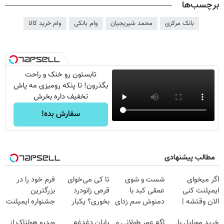
برچسب‌ها
بانک مرکزی
محمد شیریجیان
وام بانکی
وام خرید کالا
تابستون رو خنک و راحت
بگذرون! تا پنکه رومیزی مه پاش
تخفیف داره بخرش
سفارش بده!
مطالب پیشنهادی
اگر میخوای
شست و شوی
تا کی می‌خوای
فرم خود را در
ایمپلنت کنی
عمقی کبد با
قرص زانودرد
بزرگترین
الان وقتشه |
دمنوش سم زدای
بخوری؟ یکبار
جشنواره ایمپلنت
فقط با ۲۵
گیاهی
اصولی درمانش
تهران پر کنید ! |
خرید موبایل با
اگه عمر طولانی و
پایان دغدغه
ویدیو هولناک از
میلیون تومان!!!
کن
فقط ۲۵ میلیون