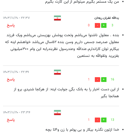
من یک مستمر بگیرم میتوانم از این کارت بگیرم
یدالله غفران ریحان
۲۲:۳۷ - ۱۴۰۳/۱۱/۲۰
پاسخ
0
3
بنده . معلول ناشنوا می‌باشم وتحت پوشش بهزیستی می‌باشم ویک فرزند
معلول صدرصد جسمی داررم وسن بنده ۵۲سال می‌باشد خواهشم اینه که
بیکارم توان کاراندارم.عندالله وعندرسول نظربندرابه این وام ۳۰۰میلیونی
بفزیرید وتقوالله به نستعین
۲۲:۴۹ - ۱۴۰۳/۱۱/۲۰
پاسخ
1
16
از این دست اخبار را به بانک بگی جوابت اینه: از هرکجا شنیدی برو از
همانجا بگیر
۲۳:۳۴ - ۱۴۰۳/۱۱/۲۰
پاسخ
1
13
خدا ازتون نگذره بیکار و بی پولم با زن و۴تا بچه