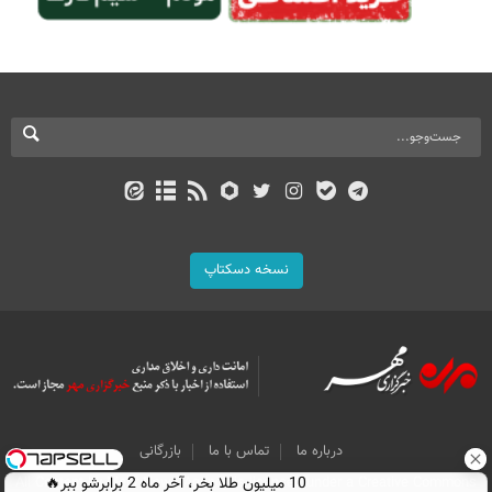
نسخه دسکتاپ
درباره ما
تماس با ما
بازرگانی
All Content by Mehr News Agency is licensed under a Creative Commons
10 میلیون طلا بخر، آخر ماه 2 برابرشو ببر🔥