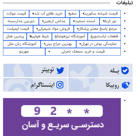
تبلیغات
قیمت شیشه سکوریت
سفیر
خرید طلای آب شده
قیمت موکت
تور کربلا
استند تسلیت
مداحی اربعین
دوربین مداربسته
مرجع پاسخ معتبر پزشکان
فروش مواد شیمیایی
قیمت ایمپلنت
قطعات لباسشویی
آموزشگاه تیزهوشان
بلیط هواپیما
پرشین هتل
نمایندگی بوش در تهران
بهترین جراح بینی
آموزشگاه زبان ملل
قیمت و خرید سمعک نامرئی
مهرینو