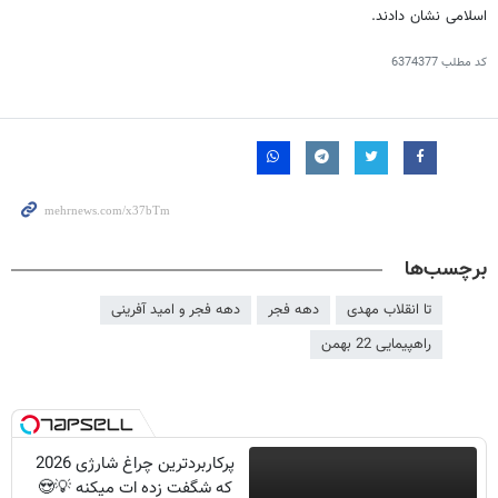
اسلامی نشان دادند.
کد مطلب
6374377
برچسب‌ها
تا انقلاب مهدی
دهه فجر
دهه فجر و امید آفرینی
راهپیمایی 22 بهمن
پرکاربردترین چراغ شارژی 2026
که شگفت زده ات میکنه 💡😍