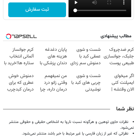
ثبت سفارش
مطالب پیشنهادی
کرم ضدچروک
شست و شوی
پایان دغدغه
کرم جوانساز
جلبک، جوانسازی
عمقی کبد با
هزینه های
آلمانی انتخاب
طبیعی پوست
دمنوش سم زدای
دندان پزشکی با
ستاره ها!خرید با
شما40%تخفیف
گیاهی
پک سفید کننده
تخفیف
اگر میخوای
شست و شوی
من نمیفهمم
دمنوش خوش
خانگی
ایمپلنت کنی
چربی های کبد با
وقتی زانو درد
عطری که برای
الان وقتشه |
نوشیدنی
درمان داره، چرا
درمان کبدچرب
فقط با ۲۵
گیاهی(55%تخفیف)
دردش رو داری
معجزه میکنه
میلیون تومان!!!
تحمل میکنی؟❗
نظر شما
نظرات حاوی توهین و هرگونه نسبت ناروا به اشخاص حقیقی و حقوقی منتشر
نمی‌شود.
نظراتی که غیر از زبان فارسی یا غیر مرتبط با خبر باشد منتشر نمی‌شود.