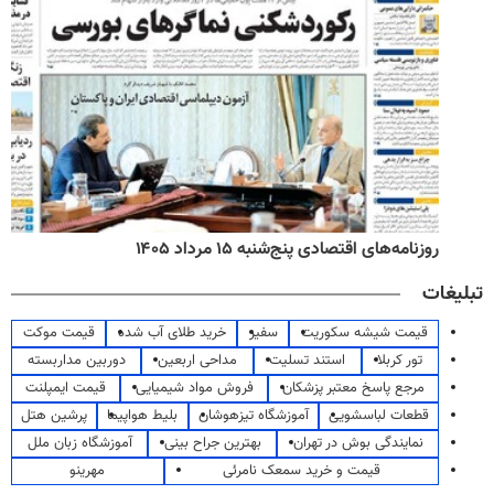
روزنامه‌های اقتصادی پنج‌شنبه ۱۵ مرداد ۱۴۰۵
تبلیغات
قیمت شیشه سکوریت
سفیر
خرید طلای آب شده
قیمت موکت
تور کربلا
استند تسلیت
مداحی اربعین
دوربین مداربسته
مرجع پاسخ معتبر پزشکان
فروش مواد شیمیایی
قیمت ایمپلنت
قطعات لباسشویی
آموزشگاه تیزهوشان
بلیط هواپیما
پرشین هتل
نمایندگی بوش در تهران
بهترین جراح بینی
آموزشگاه زبان ملل
قیمت و خرید سمعک نامرئی
مهرینو