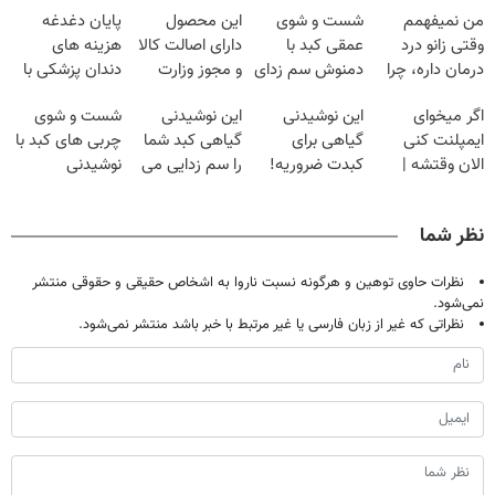
من نمیفهمم
شست و شوی
این محصول
پایان دغدغه
وقتی زانو درد
عمقی کبد با
دارای اصالت کالا
هزینه های
درمان داره، چرا
دمنوش سم زدای
و مجوز وزارت
دندان پزشکی با
دردش رو داری
گیاهی
بهداشت
پک سفید کننده
اگر میخوای
این نوشیدنی
این نوشیدنی
شست و شوی
تحمل میکنی؟❗
است(55%تخفیف)
خانگی
ایمپلنت کنی
گیاهی برای
گیاهی کبد شما
چربی های کبد با
الان وقتشه |
کبدت ضروریه!
را سم زدایی می
نوشیدنی
فقط با ۲۵
دارای سیب
کند (با ضمانت
گیاهی(55%تخفیف)
میلیون تومان!!!
سلامت
مرجوعی)
نظر شما
نظرات حاوی توهین و هرگونه نسبت ناروا به اشخاص حقیقی و حقوقی منتشر
نمی‌شود.
نظراتی که غیر از زبان فارسی یا غیر مرتبط با خبر باشد منتشر نمی‌شود.