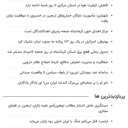
کاهش کیفیت هوا در استان مرکزی تا روز شنبه ادامه دارد
شهبازی: مأموریت ناوگان حمل‌ونقل اربعین در خسروی با موفقیت پایان
یافت
مرکز اهدای خون کرمانشاه جمعه پذیرای اهداکنندگان است
یونیفل: اسرائیل در یک روز ۱۱۳ پرتابه به جنوب لبنان شلیک کرد
جدول زمانی قطع برق استان کرمانشاه در روز جمعه ۱۶مرداد منتشر شد
شفافیت و مدیریت تعارض منافع؛ لازمه اصلاح نظام دارویی
سامانه ضد موشکی لیزری؛ از بلوف سیاسی تا واقعیت میدانی
نامِ تو را بر صخره‌ای بی‌مرگ کندند؛ ایرانِ من! ای یادگارِ یادگاران
پربازدیدترین ها
دستگیری عامل انتشار مطالب توهین‌آمیز علیه زائران اربعین در فضای
مجازی
ترامپ: فکر می‌کنم جنگ با ایران خیلی زود پایان می‌یابد