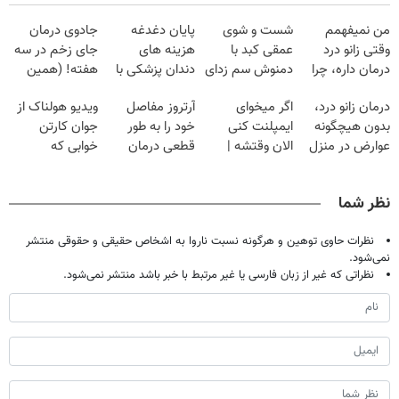
من نمیفهمم
شست و شوی
پایان دغدغه
جادوی درمان
وقتی زانو درد
عمقی کبد با
هزینه های
جای زخم در سه
درمان داره، چرا
دمنوش سم زدای
دندان پزشکی با
هفته! (همین
دردش رو داری
گیاهی
پک سفید کننده
حالا رایگان
درمان زانو درد،
اگر میخوای
آرتروز مفاصل
ویدیو هولناک از
تحمل میکنی؟❗
خانگی
صحبت کنید)
بدون هیچگونه
ایمپلنت کنی
خود را به طور
جوان کارتن
عوارض در منزل
الان وقتشه |
قطعی درمان
خوابی که
(◂پرسش‌نامه)
فقط با ۲۵
کنید!
میلیاردر شد.
میلیون تومان!!!
◗پرسش‌نامه◖
آموزش رایگان
نظر شما
نظرات حاوی توهین و هرگونه نسبت ناروا به اشخاص حقیقی و حقوقی منتشر
نمی‌شود.
نظراتی که غیر از زبان فارسی یا غیر مرتبط با خبر باشد منتشر نمی‌شود.