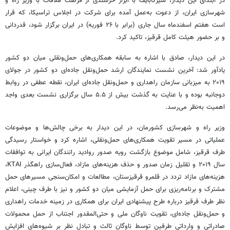
در ابتدای این دیدار،
سیرگابایف
با ابراز خرسندی از فرصت ملاقات با وزیر راه و
شهرسازی ایران، از دعوت به‌عمل آمده برای شرکت در اجلاس
تراسیکا
، که قرار
است هفتم اسفندماه سال جاری (برابر با ۲۶ فوریه) در ایران برگزار شود، قدردانی
و بر حضور هیئت کامل
قرقیز
، تاکید کرد.
در این دیدار، صادق با اشاره به سابقه همکاری‌های حمل‌ونقلی میان دو کشور
یادآور شد: آخرین نشست نمایندگان ارشد حمل‌ونقل جاده‌ای دو کشور در جولای
۲۰۱۹ به میزبانی سازمان راهداری و حمل‌ونقل جاده‌ای ایران، نقطه عطفی در روابط
دوجانبه بوده و با عنایت به گذشت بیش از ۵.۵ سال برگزاری نشست بعدی واجد
اهمیت به‌نظر می‌رسد.
وزیر راه و شهرسازی کشورمان، در این دیدار به برخی چالش‌ها و موضوعات
عملیاتی در مسیر تقویت همکاری‌های حمل‌ونقلی، اشاره کرد و خواستار رسیدگی
طرف
قرقیز
، شامل موضوع بازگشت رویه صدور روادید رانندگان ایرانی به توافقات
سال ۲۰۱۹ و تقلیل زمان صدور و حذف هزینه‌های مازاد، فعال‌سازی راهگذر KTAI،
هزینه‌های مازاد تردد در قلمرو قرقیزستان، مطالعات و امکان‌سنجی مسیرهای حمل
مشترک و برنامه‌ریزی برای حمل آزمایشی میان دو کشور و نیز با طرف چینی، اعلام
نظر طرف
قرقیز
درباره طرح پیشنهادی ایران برای همکاری در زمینه خدمات راهداری
و حمل‌ونقل جاده‌ای، تقویت ناوگان ملی و حتی‌المقدور اجتناب از حمل محمولات
صادراتی و وارداتی طرفین توسط ناوگان ثالث و تبادل نظر بر شیوه‌های افزایش