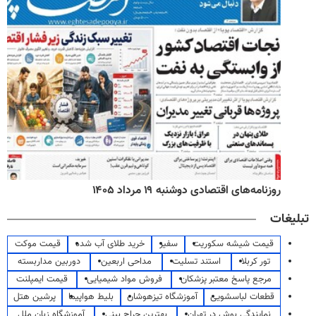
روزنامه‌های اقتصادی دوشنبه ۱۹ مرداد ۱۴۰۵
تبلیغات
قیمت شیشه سکوریت
سفیر
خرید طلای آب شده
قیمت موکت
تور کربلا
استند تسلیت
مداحی اربعین
دوربین مداربسته
مرجع پاسخ معتبر پزشکان
فروش مواد شیمیایی
قیمت ایمپلنت
قطعات لباسشویی
آموزشگاه تیزهوشان
بلیط هواپیما
پرشین هتل
نمایندگی بوش در تهران
بهترین جراح بینی
آموزشگاه زبان ملل