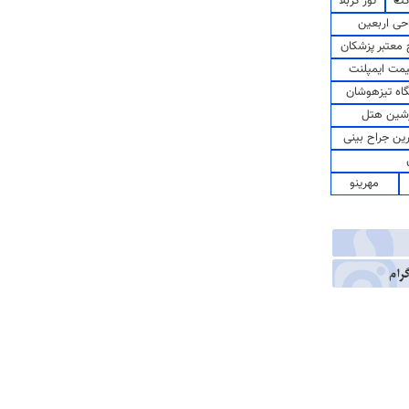
کت
تور کربلا
حی اربعین
معتبر پزشکان
مت ایمپلنت
اه تیزهوشان
شین هتل
رین جراح بینی
مهرینو