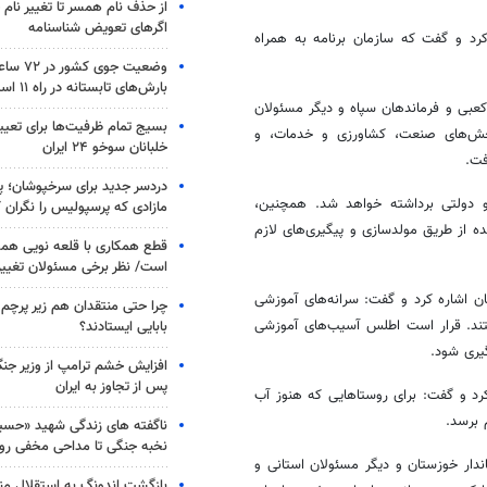
از حذف نام همسر تا تغییر نام خ
اگرهای تعویض شناسنامه
کرد و گفت که سازمان برنامه به همراه
وضعیت جوی
بارش‌های تابستانه در راه ۱۱ استان
 کعبی و فرماندهان سپاه و دیگر مسئولان
بسیج تمام ظرفیت‌ها برای تعی
بخش‌های صنعت، کشاورزی و خدمات، و
خلبانان سوخو ۲۴ ایران
فت.
دردسر جدید برای سرخپوشان؛ پی
 دولتی برداشته خواهد شد. همچنین،
مازادی که پرسپولیس را نگران ک
از طریق مولدسازی و پیگیری‌های لازم
قطع همکاری با قلعه نویی هم
است/ نظر برخی مسئولان تغییر 
 اشاره کرد و گفت: سرانه‌های آموزشی
چرا حتی منتقدان هم زیر پرچم
یستند. قرار است اطلس آسیب‌های آموزشی
بابایی ایستادند؟
یری شود.
افزایش خشم ترامپ از وزیر جن
پس از تجاوز به ایران
رد و گفت: برای روستاهایی که هنوز آب
 برسد.
ناگفته های زندگی شهید «حسین
نخبه جنگی تا مداحی مخفی رو
دار خوزستان و دیگر مسئولان استانی و
بازگشت اندونگ به استقلال م