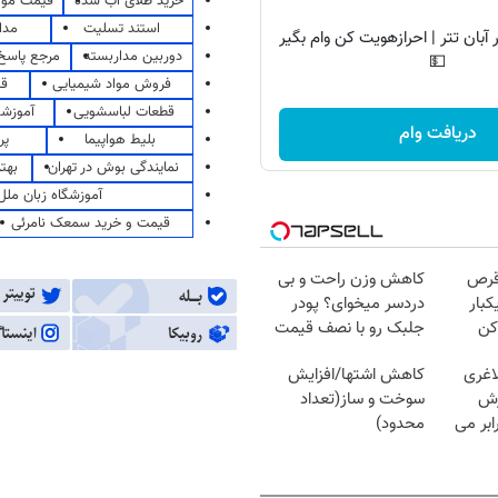
خرید طلای آب شده
قیمت مو
استند تسلیت
مدا
آبان تتر | احرازهویت کن وام بگیر
دوربین مداربسته
مرجع پاسخ 
💵
فروش مواد شیمیایی
قی
قطعات لباسشویی
آموزشگ
دریافت وام
بلیط هواپیما
پر
نمایندگی بوش در تهران
بهت
آموزشگاه زبان ملل
قیمت و خرید سمعک نامرئی
قرص
کاهش وزن راحت و بی
کبار
دردسر میخوای؟ پودر
کن
جلبک رو با نصف قیمت
بخر!
اغری
کاهش اشتها/افزایش
زش
سوخت و ساز(تعداد
یسوزی را 3برابر می
محدود)