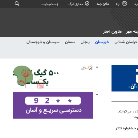
نتایج زنده
کا
ایتا
جداول لیگ
له مهر
عناوین اخبار
خراسان شمالی
خوزستان
زنجان
سمنان
سیستان و بلوچستان
 می‌توانند
ند
شنواره تئاتر