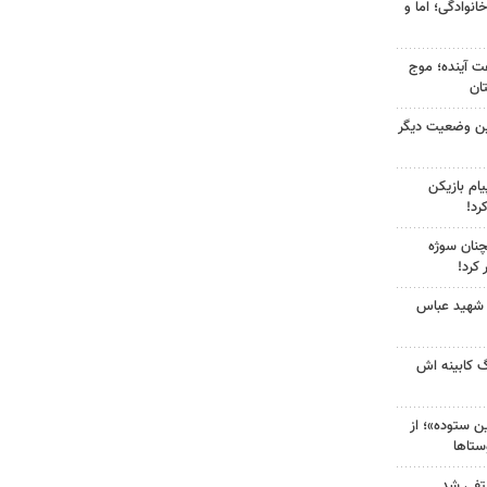
انوادگی؛ اما و
 کشور در ۷۲ ساعت آینده؛ موج
ین وضعیت دیگر
ام بازیکن
رد!
چنان سوژه
کرد!
 شهید عباس
گ کابینه اش
 ستوده»؛ از
ستاها
نتفی شد