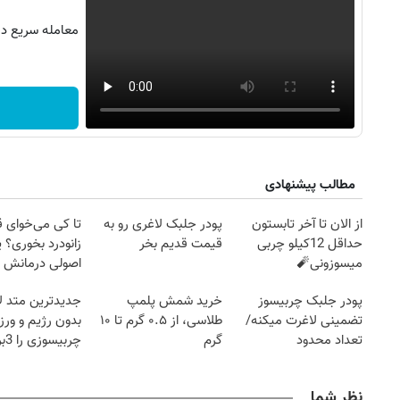
معامله سریع در 
مطالب پیشنهادی
از الان تا آخر تابستون
پودر جلبک لاغری رو به
تا کی می‌خوای 
حداقل 12کیلو چربی
قیمت قدیم بخر
زانودرد بخوری؟ ی
میسوزونی🧨
اصولی درمانش 
پودر جلبک چربیسوز
خرید شمش پلمپ
جدیدترین متد ل
تضمینی لاغرت میکنه/
طلاسی، از ۰.۵ گرم تا ۱۰
بدون رژیم و ور
تعداد محدود
گرم
چرب
کند
نظر شما