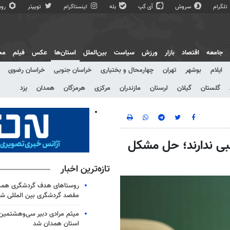
تلگرام
سروش
آی گپ
بله
اینستاگرام
توییتر
روبی
جامعه
اقتصاد
بازار
ورزش
سیاست
بین‌الملل
استان‌ها
عکس
فیلم
مج
ایلام
بوشهر
تهران
چهارمحال و بختیاری
خراسان جنوبی
خراسان رضوی
گلستان
گیلان
لرستان
مازندران
مرکزی
هرمزگان
همدان
یزد
بی ندارند؛ حل مشکل
تازه‌ترین اخبار
روستاهای هدف گردشگری همدان
مقصد گردشگری بین المللی شو
میثم مرادی دبیر سی‌وهشتمین ج
استان همدان شد