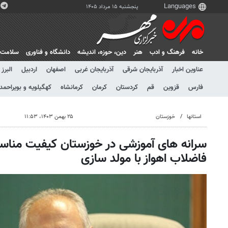
پنجشنبه ۱۵ مرداد ۱۴۰۵
خانه
فرهنگ و ادب
هنر
دين، حوزه، انديشه
دانشگاه و فناوری
سلامت
عناوین اخبار
آذربایجان شرقی
آذربایجان غربی
اصفهان
اردبیل
البرز
فارس
قزوین
قم
کردستان
کرمان
کرمانشاه
کهگیلویه و بویراحمد
استانها
خوزستان
۲۵ بهمن ۱۴۰۳، ۱۱:۵۳
سرانه های آموزشی در خوزستان کیفیت مناس
فاضلاب اهواز با مولد سازی