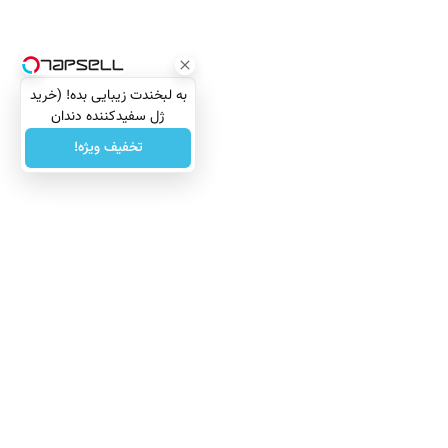
به لبخندت زیبایی بده! (خرید
ژل سفیدکننده دندان
با40%تخفیف)
تخفیف ویژه!