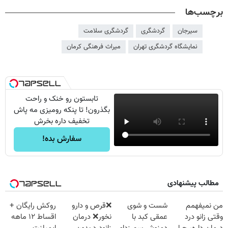
برچسب‌ها
سیرجان
گردشگری
گردشگری سلامت
نمایشگاه گردشگری تهران
میراث فرهنگی کرمان
تابستون رو خنک و راحت
بگذرون! تا پنکه رومیزی مه پاش
تخفیف داره بخرش
سفارش بده!
مطالب پیشنهادی
من نمیفهمم
شست و شوی
❌قرص‌ و دارو
روکش رایگان +
وقتی زانو درد
عمقی کبد با
نخور❌ درمان
اقساط ۱۲ ماهه