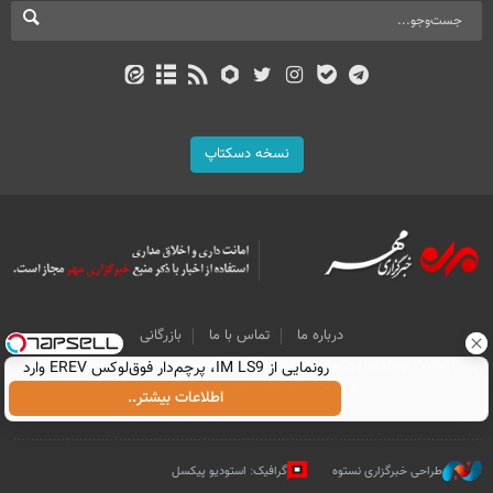
نسخه دسکتاپ
درباره ما
تماس با ما
بازرگانی
All Content by Mehr News Agency is licensed under a Creative Commons
رونمایی از IM LS9، پرچم‌دار فوق‌لوکس EREV وارد
Attribution 4.0 International License.
بازار ایران شد
اطلاعات بیشتر..
طراحی خبرگزاری نستوه
گرافیک: استودیو پیکسل