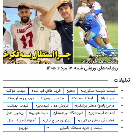
روزنامه‌های ورزشی شنبه ۱۷ مرداد ۱۴۰۵
تبلیغات
قیمت شیشه سکوریت
سفیر
خرید طلای آب شده
قیمت موکت
تور کربلا
استند تسلیت
مداحی اربعین
دوربین مداربسته
مرجع پاسخ معتبر پزشکان
فروش مواد شیمیایی
قیمت ایمپلنت
قطعات لباسشویی
آموزشگاه تیزهوشان
بلیط هواپیما
پرشین هتل
نمایندگی بوش در تهران
بهترین جراح بینی
آموزشگاه زبان ملل
قیمت و خرید سمعک نامرئی
مهرینو