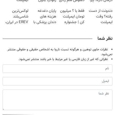
درمان داره، چرا
دمنوش سم زدای
زانودرد بدون
ایمپلنت
دردش رو داری
گیاهی
قرص
دندونت از دست
فقط با ؟ میلیون
پایان دغدغه
لوکس‌ترین
تحمل میکنی؟❗
رفته؟ وقت
تومان ایمپلنت
هزینه های
شاسی‌بلند
ایمپلنت
کن | جشنواره
دندان پزشکی با
EREV در ایران،
دیجیتاله
تموم نشه !!!
پک سفید کننده
توسط نیکا موتور
خانگی
رونمایی شد!
نظر شما
نظرات حاوی توهین و هرگونه نسبت ناروا به اشخاص حقیقی و حقوقی منتشر
نمی‌شود.
نظراتی که غیر از زبان فارسی یا غیر مرتبط با خبر باشد منتشر نمی‌شود.