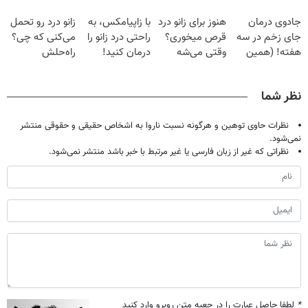
فقط با ۲۵
دردش رو داری
پک سفید کننده
| فقط ۲۵
جادوی درمان
هنوز برای زانو درد
با زاپیامکس، به
زانو درد رو تحمل
میلیون تومان!!!
تحمل میکنی؟❗
خانگی
میلیون !
جای زخم در سه
قرص میخوری؟
راحتی درد زانو را
می‌کنی که چی؟
هفته! (همین
وقتی می‌شه
درمان کنید!
راه‌حلش
حالا رایگان
بدون عمل
همین‌جاست!
صحبت کنید)
درمانش کرد؟؟؟؟
نظر شما
نظرات حاوی توهین و هرگونه نسبت ناروا به اشخاص حقیقی و حقوقی منتشر
نمی‌شود.
نظراتی که غیر از زبان فارسی یا غیر مرتبط با خبر باشد منتشر نمی‌شود.
*
لطفا حاصل عبارت را در جعبه متن روبرو وارد کنید