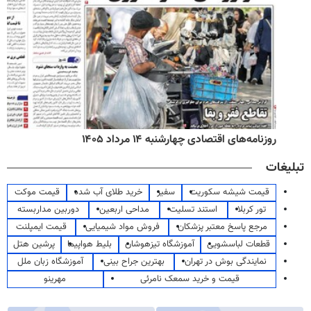
روزنامه‌های اقتصادی چهارشنبه ۱۴ مرداد ۱۴۰۵
تبلیغات
قیمت شیشه سکوریت
سفیر
خرید طلای آب شده
قیمت موکت
تور کربلا
استند تسلیت
مداحی اربعین
دوربین مداربسته
مرجع پاسخ معتبر پزشکان
فروش مواد شیمیایی
قیمت ایمپلنت
قطعات لباسشویی
آموزشگاه تیزهوشان
بلیط هواپیما
پرشین هتل
نمایندگی بوش در تهران
بهترین جراح بینی
آموزشگاه زبان ملل
قیمت و خرید سمعک نامرئی
مهرینو