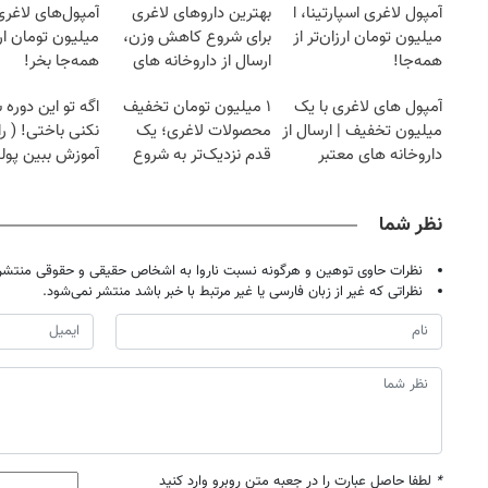
آمپول لاغری اسپارتینا، ا
بهترین داروهای لاغری
میلیون تومان ارزان‌تر از
برای شروع کاهش وزن،
میلیون تومان ارز
همه‌جا!
ارسال از داروخانه های
همه‌جا بخر!
نزدیکت!
آمپول های لاغری با یک
۱ میلیون تومان تخفیف
اگه تو این دوره
میلیون تخفیف | ارسال از
محصولات لاغری؛ یک
نکنی باختی! ( را
داروخانه های معتبر
قدم نزدیک‌تر به شروع
آموزش ببین پول
کاهش وزن
نظر شما
نظرات حاوی توهین و هرگونه نسبت ناروا به اشخاص حقیقی و حقوقی منتشر 
نظراتی که غیر از زبان فارسی یا غیر مرتبط با خبر باشد منتشر نمی‌شود.
*
لطفا حاصل عبارت را در جعبه متن روبرو وارد کنید