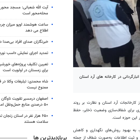
آیت الله شعبانی: مسجد محور 
محله‌محور است
ساعت هوشمند اوپو میزان چرب
اطلاع می دهد
خبرنگاران صدای افراد بی‌صدا 
تمدید اجرای نمایش «اسب نورد
تعیین تکلیف پروژه‌های خورشیدی
برای زمستان در اولویت است
نبارگردانی در کارخانه های آرد استان
شاه محمدی: تبلیغات وکلا در 
ممنوع نیست
اصفهان درمسیر تقویت ناوگان 
 کارخانجات آرد استان و نظارت بر روند
۵۰ درصدی منابع حمل‌ونقل امسال
وری برای شفاف‌سازی وضعیت ذخایر، حفظ
۶۵۰ هزار نفر در استان زنجا
ر این حوزه است.
سلامت هستند
دم، به بهبود روش‌های نگهداری و کاهش
پربازدیدترین ها
 و ثبت اطلاعات به‌صورت شفاف از جمله