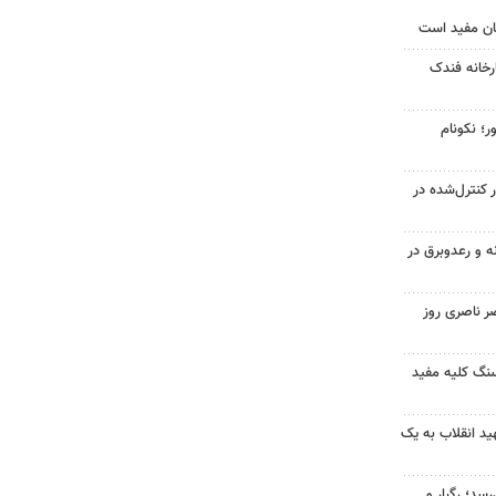
ان مفید است
خانه فندک
ر؛ نکونام
ر کنترل‌شده در
ه و رعدوبرق در
ر ناصری روز
 سنگ کلیه مفید
د انقلاب به یک
سد؛ رگبار و