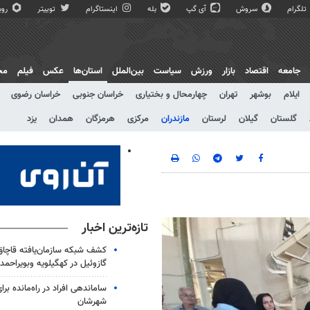
تلگرام
سروش
آی گپ
بله
اینستاگرام
توییتر
روبی
جامعه
اقتصاد
بازار
ورزش
سیاست
بین‌الملل
استان‌ها
عکس
فیلم
مج
ایلام
بوشهر
تهران
چهارمحال و بختیاری
خراسان جنوبی
خراسان رضوی
گلستان
گیلان
لرستان
مازندران
مرکزی
هرمزگان
همدان
یزد
تازه‌ترین اخبار
گازوئیل در کهگیلویه وبویراحمد
ساماندهی افراد در راه‌مانده بر
شهرشان