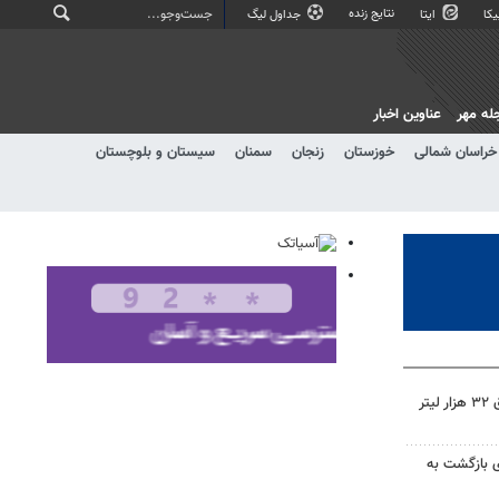
نتایج زنده
کا
ایتا
جداول لیگ
له مهر
عناوین اخبار
خراسان شمالی
خوزستان
زنجان
سمنان
سیستان و بلوچستان
کشف شبکه سازمان‌یافته قاچاق ۳۲ هزار لیتر
ای بازگشت به