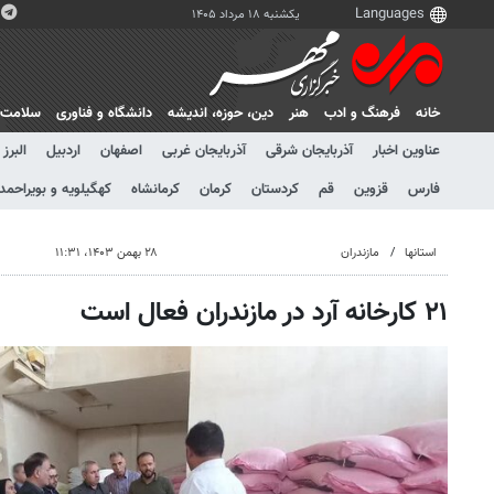
یکشنبه ۱۸ مرداد ۱۴۰۵
خانه
فرهنگ و ادب
هنر
دين، حوزه، انديشه
دانشگاه و فناوری
سلامت
عناوین اخبار
آذربایجان شرقی
آذربایجان غربی
اصفهان
اردبیل
البرز
فارس
قزوین
قم
کردستان
کرمان
کرمانشاه
کهگیلویه و بویراحمد
استانها
مازندران
۲۸ بهمن ۱۴۰۳، ۱۱:۳۱
۲۱ کارخانه آرد در مازندران فعال است