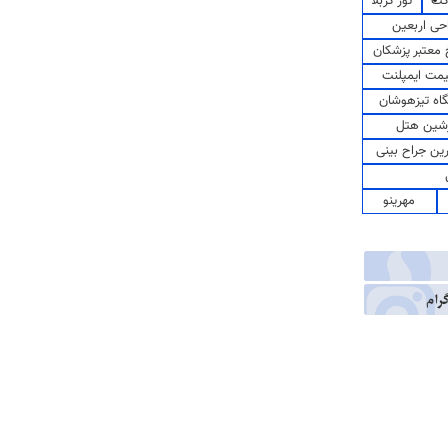
کت
تور کربلا
حی اربعین
معتبر پزشکان
مت ایمپلنت
اه تیزهوشان
شین هتل
رین جراح بینی
مهرینو