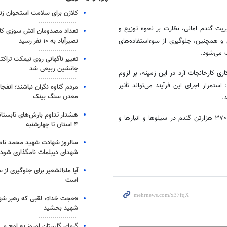
کلاژن برای سلامت استخوان زن
یت گندم امانی، نظارت بر نحوه توزیع و
تعداد مصدومان آتش سوزی کار
نصیرآباد به ۱۰ نفر رسید
 و همچنین، جلوگیری از سوءاستفاده‌های
 می‌شود.
تغییر ناگهانی روی نیمکت تراکتو
جانشین ربیعی شد
 کارخانجات آرد در این زمینه، بر لزوم
: استمرار اجرای این فرآیند می‌تواند تأثیر
مردم گناوه نگران نباشند؛ انفجا
معدن سنگ بینک
.
هشدار تداوم بارش‌های تابستان
هزارتن
گندم در سیلوها و انبارها و
۴ استان تا چهارشنبه
سالروز شهادت شهید محمد ناص
شهدای دیپلمات نامگذاری شود
آیا ماءالشعیر برای جلوگیری از
است
«حجت خدا»، لقبی که رهبر شهی
شهید بخشید
گرمای گلستان امروز به اوج می‌ر