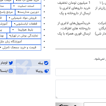
خرید طلای آب شده
قیمت مو
آمپول‌های لاغری را ۱
1 میلیون تومان تخفیف
استند تسلیت
مدا
ان‌تر از
خرید داروهای لاغری با
دوربین مداربسته
مرجع پاسخ 
ارسال از داروخانه و پک
فروش مواد شیمیایی
قی
یخ!
 شرکت
خریدآمپول‌های لاغری از
قطعات لباسشویی
آموزشگ
یگان
داروخانه های اطرافت،
بلیط هواپیما
پر
دار شی)
ارسال فوری همراه با پک
نمایندگی بوش در تهران
بهت
یخ!
آموزشگاه زبان ملل
قیمت و خرید سمعک نامرئی
نمی‌شود.