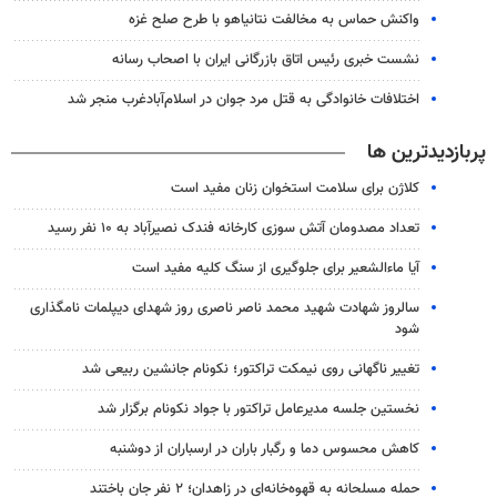
واکنش حماس به مخالفت نتانیاهو با طرح صلح غزه
نشست خبری رئیس اتاق بازرگانی ایران با اصحاب رسانه
اختلافات خانوادگی به قتل مرد جوان در اسلام‌آبادغرب منجر شد
پربازدیدترین ها
کلاژن برای سلامت استخوان زنان مفید است
تعداد مصدومان آتش سوزی کارخانه فندک نصیرآباد به ۱۰ نفر رسید
آیا ماءالشعیر برای جلوگیری از سنگ کلیه مفید است
سالروز شهادت شهید محمد ناصر ناصری روز شهدای دیپلمات نامگذاری
شود
تغییر ناگهانی روی نیمکت تراکتور؛ نکونام جانشین ربیعی شد
نخستین جلسه مدیرعامل تراکتور با جواد نکونام برگزار شد
کاهش محسوس دما و رگبار باران در ارسباران از دوشنبه
حمله مسلحانه به قهوه‌خانه‌ای در زاهدان؛ ۲ نفر جان باختند