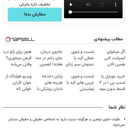
تخفیف داره بخرش
سفارش بده!
مطالب پیشنهادی
اگر میخوای
شست و شوی
جادوی درمان
هنوز برای زانو درد
ایمپلنت کنی
عمقی کبد با
جای زخم در سه
قرص میخوری؟
همین الان
دمنوش سم زدای
هفته! (همین
وقتی می‌شه
وقتشه | فقط با
گیاهی
حالا رایگان
بدون عمل
خرید موبایل با
شست و شوی
پایان دغدغه
ویدیو هولناک از
۲۵ میلیون
صحبت کنید)
درمانش کرد؟؟؟؟
اسنپ پی | در ۴
چربی های کبد با
هزینه های
جوان کارتن
تومان!!!
قسط بدون سود
نوشیدنی
دندان پزشکی با
خوابی که
و کارمزد!
گیاهی(55%تخفیف)
پک سفید کننده
میلیاردر شد.
خانگی
آموزش رایگان
نظر شما
نظرات حاوی توهین و هرگونه نسبت ناروا به اشخاص حقیقی و حقوقی منتشر
نمی‌شود.