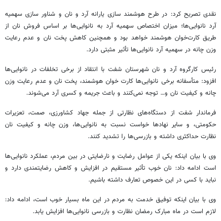
نقدی تصریح کرد: در طرح هوشمند سازی یارانه آرد و نان و شناور سازی سهمیه
آرد نانوایی‌ها؛ میزان اختصاص سهمیه آرد به نانوایی‌ها بر اساس فروش نان از
طریق کارت‌خوان هوشمند خواهد بود و همچنین کاهش پخت نان و عدم رعایت
وزن چانه در سهمیه آرد نانوایی‌ها تأثیر مثبتی دارد.
رئیس کارگروه آرد و نان شهرستان
شفت
با انتقاد از برخی تخلفات در نانوایی‌ها
افزود: متأسفانه برخی نانوایی‌ها کارت خوان هوشمند، پخت نان و عدم رعایت وزن
چانه و کیفیت نان و… توجه نمی‌کنند و باعث جریمه و کسری آرد می‌شوند.
فرماندار
شفت
از دستگاه‌های نظارتی از جمله جهاد کشاورزی،
صمت
، تعزیرات
حکومتی، و سایر نهادها خواست نسبت به نانوایی‌ها، وزن چانه و کیفیت نان
نظارت حداکثری داشته و بازرسی‌ها را تشدید کنند.
وی با بیان اینکه یکی از عوامل رضایت و نارضایتی در بین مردم، عملکرد نانوایی‌ها
است ادامه داد: نان خوب تأثیر مستقیم در افزایش و کاهش رضایتمندی دارد و
نباید با کسی در این خصوص تعارف داشته باشیم.
وی با بیان اینکه توفیق خدمت به مردم در این ماه بسیار خوب است، ادامه داد:
لازم است در ماه مبارک رمضان نظارت و بازرسی نانوایی‌ها افزایش یابد.