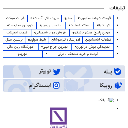
تبلیغات
قیمت شیشه سکوریت
سفیر
خرید طلای آب شده
قیمت موکت
تور کربلا
استند تسلیت
مداحی اربعین
دوربین مداربسته
مرجع پاسخ معتبر پزشکان
فروش مواد شیمیایی
قیمت ایمپلنت
قطعات لباسشویی
آموزشگاه تیزهوشان
بلیط هواپیما
پرشین هتل
نمایندگی بوش در تهران
بهترین جراح بینی
آموزشگاه زبان ملل
قیمت و خرید سمعک نامرئی
مهرینو