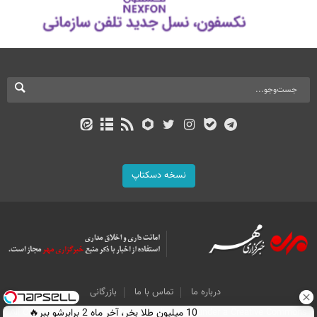
نسخه دسکتاپ
درباره ما
تماس با ما
بازرگانی
10 میلیون طلا بخر، آخر ماه 2 برابرشو ببر🔥
All Content by Mehr News Agency is licensed under a Creative Commons